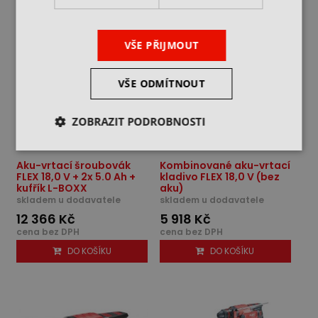
VŠE PŘIJMOUT
VŠE ODMÍTNOUT
ZOBRAZIT PODROBNOSTI
Aku-vrtací šroubovák
Kombinované aku-vrtací
FLEX 18,0 V + 2x 5.0 Ah +
kladivo FLEX 18,0 V (bez
kufřík L-BOXX
aku)
skladem u dodavatele
skladem u dodavatele
12 366 Kč
5 918 Kč
cena bez DPH
cena bez DPH
DO KOŠÍKU
DO KOŠÍKU