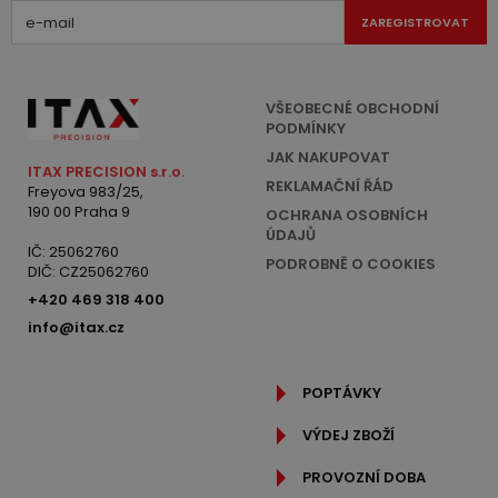
ZAREGISTROVAT
VŠEOBECNÉ OBCHODNÍ
PODMÍNKY
JAK NAKUPOVAT
ITAX PRECISION s.r.o.
REKLAMAČNÍ ŘÁD
Freyova 983/25,
190 00 Praha 9
OCHRANA OSOBNÍCH
ÚDAJŮ
IČ: 25062760
PODROBNĚ O COOKIES
DIČ: CZ25062760
+420 469 318 400
info@itax.cz
POPTÁVKY
VÝDEJ ZBOŽÍ
PROVOZNÍ DOBA