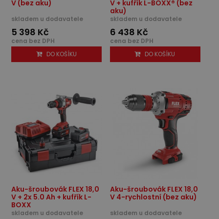
V (bez aku)
V + kufřík L-BOXX® (bez
aku)
skladem u dodavatele
skladem u dodavatele
5 398 Kč
6 438 Kč
cena bez DPH
cena bez DPH
DO KOŠÍKU
DO KOŠÍKU
Aku-šroubovák FLEX 18,0
Aku-šroubovák FLEX 18,0
V + 2x 5.0 Ah + kufřík L-
V 4-rychlostní (bez aku)
BOXX
skladem u dodavatele
skladem u dodavatele