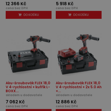
12 366 Kč
5 918 Kč
cena bez DPH
cena bez DPH
DO KOŠÍKU
DO KOŠÍKU
Aku-šroubovák FLEX 18,0
Aku-šroubovák FLEX 18,0
V 4-rychlostní + kufřík L-
V 4-rychlostní + 2x 5.0 Ah
BOXX...
+...
skladem u dodavatele
skladem u dodavatele
7 062 Kč
12 886 Kč
cena bez DPH
cena bez DPH