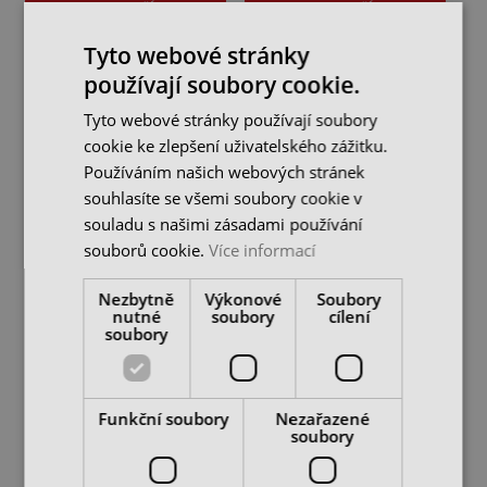
DO KOŠÍKU
DO KOŠÍKU
Tyto webové stránky
používají soubory cookie.
Tyto webové stránky používají soubory
cookie ke zlepšení uživatelského zážitku.
Používáním našich webových stránek
souhlasíte se všemi soubory cookie v
souladu s našimi zásadami používání
souborů cookie.
Více informací
Nezbytně
Výkonové
Soubory
Aku-vrtací šroubovák
Aku-vrtací šroubovák
nutné
soubory
cílení
FLEX 18,0 V (bez aku)
FLEX 18,0 V + kufřík L-
soubory
BOXX® (bez aku)
skladem u dodavatele
skladem u dodavatele
5 398 Kč
6 438 Kč
cena bez DPH
cena bez DPH
Funkční soubory
Nezařazené
soubory
DO KOŠÍKU
DO KOŠÍKU