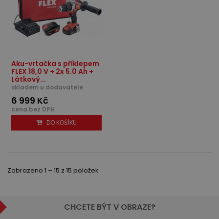
Aku-vrtačka s příklepem
FLEX 18,0 V + 2x 5.0 Ah +
Látkový...
skladem u dodavatele
6 999 Kč
cena bez DPH
DO KOŠÍKU
Zobrazeno 1 – 15 z 15 položek
CHCETE BÝT V OBRAZE?