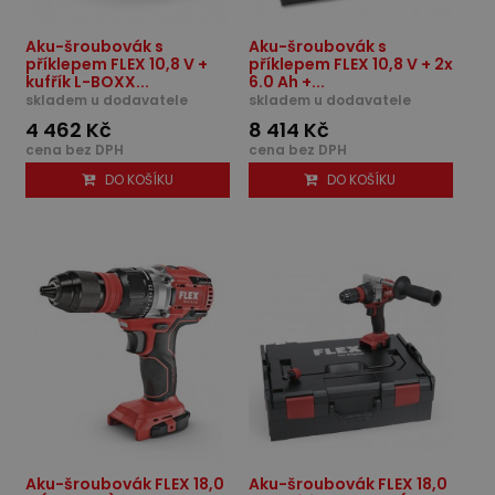
Aku-šroubovák s
Aku-šroubovák s
příklepem FLEX 10,8 V +
příklepem FLEX 10,8 V + 2x
kufřík L-BOXX...
6.0 Ah +...
skladem u dodavatele
skladem u dodavatele
4 462 Kč
8 414 Kč
cena bez DPH
cena bez DPH
DO KOŠÍKU
DO KOŠÍKU
Aku-šroubovák FLEX 18,0
Aku-šroubovák FLEX 18,0