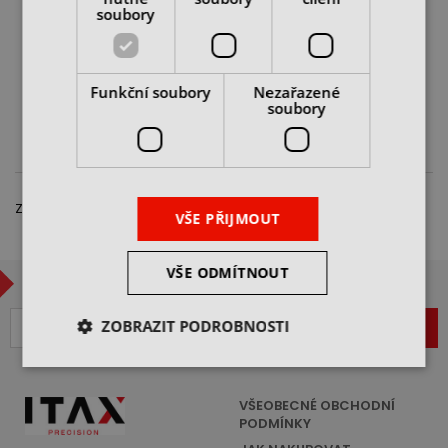
Morse MT3
soubory
skladem u dodavatele
2 320 Kč
cena bez DPH
Funkční soubory
Nezařazené
soubory
DO KOŠÍKU
Zobrazeno 1 – 3 z 3 položek
VŠE PŘIJMOUT
VŠE ODMÍTNOUT
CHCETE BÝT V OBRAZE?
ZOBRAZIT PODROBNOSTI
ZAREGISTROVAT
VŠEOBECNÉ OBCHODNÍ
PODMÍNKY