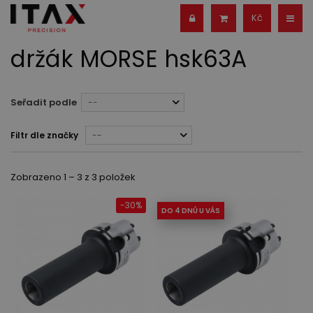
Kč
držák MORSE hsk63A
Seřadit podle
--
Filtr dle značky
--
Zobrazeno 1 – 3 z 3 položek
-30%
DO 4 DNŮ U VÁS