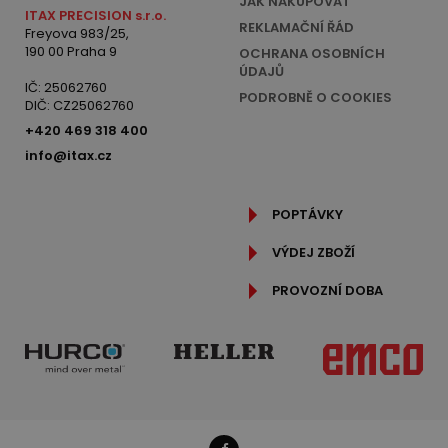
JAK NAKUPOVAT
ITAX PRECISION s.r.o.
REKLAMAČNÍ ŘÁD
Freyova 983/25,
190 00 Praha 9
OCHRANA OSOBNÍCH
ÚDAJŮ
IČ: 25062760
PODROBNĚ O COOKIES
DIČ: CZ25062760
+420 469 318 400
info@itax.cz
POPTÁVKY
VÝDEJ ZBOŽÍ
PROVOZNÍ DOBA