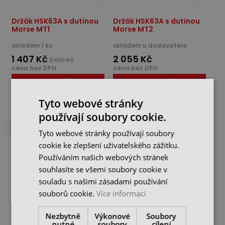
Držák HSK63A s dutinou
Držák HSK63A s dutinou
Morse MT1
Morse MT2
skladem 1 ks
skladem u dodavatele
1 407 Kč
2 055 Kč
2 010 Kč
cena bez DPH
cena bez DPH
DO KOŠÍKU
DO KOŠÍKU
Tyto webové stránky
používají soubory cookie.
DO 4 DNŮ U VÁS
Tyto webové stránky používají soubory
cookie ke zlepšení uživatelského zážitku.
Používáním našich webových stránek
souhlasíte se všemi soubory cookie v
souladu s našimi zásadami používání
souborů cookie.
Více informací
Nezbytně
Výkonové
Soubory
Držák HSK63A s dutinou
nutné
soubory
cílení