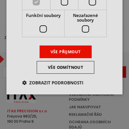
cena bez DPH
cena bez DPH
DO KOŠÍKU
DO KOŠÍKU
Funkční soubory
Nezařazené
soubory
Zobrazeno 1 – 4 z 4 položek
VŠE PŘIJMOUT
CHCETE BÝT V OBRAZE?
VŠE ODMÍTNOUT
ZAREGISTROVAT
ZOBRAZIT PODROBNOSTI
VŠEOBECNÉ OBCHODNÍ
PODMÍNKY
JAK NAKUPOVAT
ITAX PRECISION s.r.o.
REKLAMAČNÍ ŘÁD
Freyova 983/25,
190 00 Praha 9
OCHRANA OSOBNÍCH
ÚDAJŮ