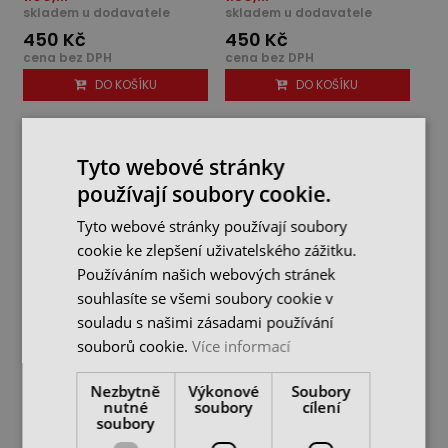
skladem u dodavatele
skladem u dodavatele
450 Kč
450 Kč
cena bez DPH
cena bez DPH
DO KOŠÍKU
DO KOŠÍKU
Tyto webové stránky
používají soubory cookie.
Tyto webové stránky používají soubory
cookie ke zlepšení uživatelského zážitku.
Používáním našich webových stránek
souhlasíte se všemi soubory cookie v
souladu s našimi zásadami používání
souborů cookie.
Více informací
Karbidová kulatá fréza
Karbidová kulatá fréza
pr. 4 mm, stopka 6 mm, R
pr. 6 mm, stopka 6 mm, R
Nezbytně
Výkonové
Soubory
2.00,...
3.00,...
nutné
soubory
cílení
skladem u dodavatele
skladem u dodavatele
soubory
450 Kč
430 Kč