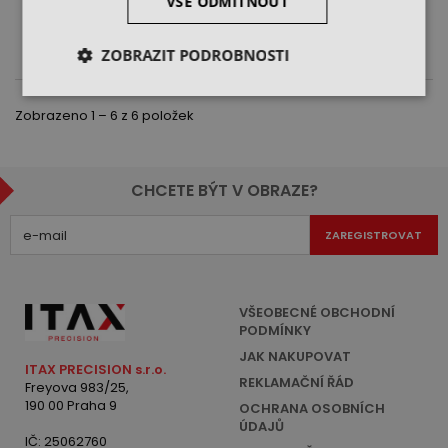
VŠE ODMÍTNOUT
DO KOŠÍKU
DO KOŠÍKU
ZOBRAZIT PODROBNOSTI
Zobrazeno 1 – 6 z 6 položek
CHCETE BÝT V OBRAZE?
ZAREGISTROVAT
VŠEOBECNÉ OBCHODNÍ
PODMÍNKY
JAK NAKUPOVAT
ITAX PRECISION s.r.o.
REKLAMAČNÍ ŘÁD
Freyova 983/25,
190 00 Praha 9
OCHRANA OSOBNÍCH
ÚDAJŮ
IČ: 25062760