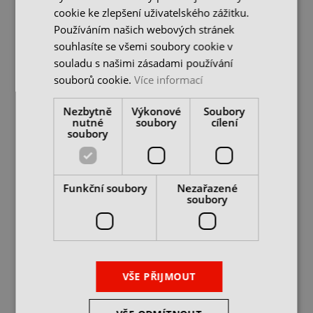
cookie ke zlepšení uživatelského zážitku.
25 190 Kč
25 190 Kč
Používáním našich webových stránek
cena bez DPH
cena bez DPH
souhlasíte se všemi soubory cookie v
DO KOŠÍKU
DO KOŠÍKU
souladu s našimi zásadami používání
souborů cookie.
Více informací
Nezbytně
Výkonové
Soubory
nutné
soubory
cílení
soubory
Funkční soubory
Nezařazené
soubory
Tester upínací síly
Tester upínací síly
vřetene BT50, 0-
vřetene SK50, 0-
350kg/cm2, typ XXR
350kg/cm2, typ XXR
skladem u dodavatele
skladem u dodavatele
VŠE PŘIJMOUT
28 390 Kč
28 390 Kč
cena bez DPH
cena bez DPH