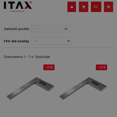
Kč
Seřadit podle
--
Filtr dle značky
--
Zobrazeno 1 – 7 z 7 položek
-20%
-20%