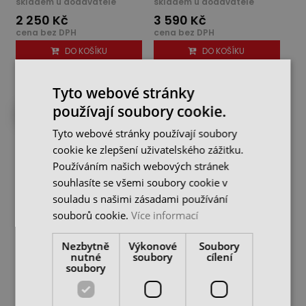
skladem u dodavatele
skladem u dodavatele
2 250 Kč
3 590 Kč
cena bez DPH
cena bez DPH
DO KOŠÍKU
DO KOŠÍKU
Tyto webové stránky
používají soubory cookie.
NA OBJEDNÁNÍ
DO 4 DNŮ U VÁS
Tyto webové stránky používají soubory
cookie ke zlepšení uživatelského zážitku.
Používáním našich webových stránek
souhlasíte se všemi soubory cookie v
souladu s našimi zásadami používání
souborů cookie.
Více informací
Kalený ocelový úhelník
Úhelník přesný nožový 75
Nezbytně
Výkonové
Soubory
300x200x12 mm, SS-312
x 50 mm, přesnost 00
nutné
soubory
cílení
soubory
skladem u dodavatele
skladem u dodavatele
5 290 Kč
515 Kč
cena bez DPH
cena bez DPH