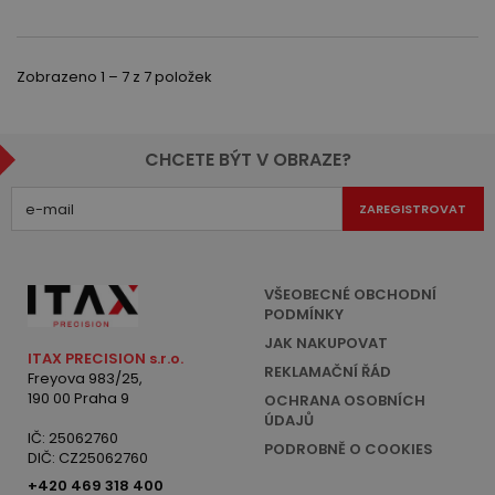
Zobrazeno 1 – 7 z 7 položek
CHCETE BÝT V OBRAZE?
ZAREGISTROVAT
VŠEOBECNÉ OBCHODNÍ
PODMÍNKY
JAK NAKUPOVAT
ITAX PRECISION s.r.o.
REKLAMAČNÍ ŘÁD
Freyova 983/25,
190 00 Praha 9
OCHRANA OSOBNÍCH
ÚDAJŮ
IČ: 25062760
PODROBNĚ O COOKIES
DIČ: CZ25062760
+420 469 318 400