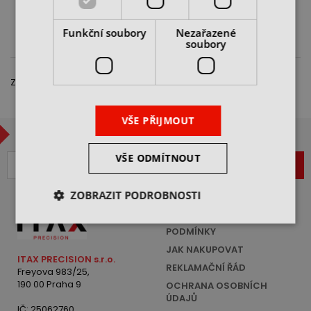
cena na dotaz
cena na dotaz
CHCI NABÍDKU
CHCI NABÍDKU
Funkční soubory
Nezařazené
soubory
Zobrazeno 1 – 4 z 4 položek
VŠE PŘIJMOUT
CHCETE BÝT V OBRAZE?
VŠE ODMÍTNOUT
ZAREGISTROVAT
ZOBRAZIT PODROBNOSTI
VŠEOBECNÉ OBCHODNÍ
PODMÍNKY
JAK NAKUPOVAT
ITAX PRECISION s.r.o.
REKLAMAČNÍ ŘÁD
Freyova 983/25,
190 00 Praha 9
OCHRANA OSOBNÍCH
ÚDAJŮ
IČ: 25062760