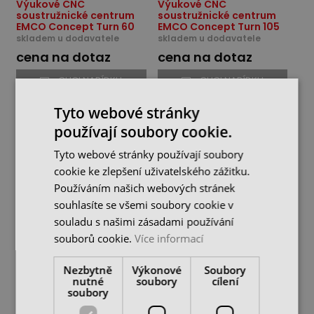
Výukové CNC
Výukové CNC
soustružnické centrum
soustružnické centrum
EMCO Concept Turn 60
EMCO Concept Turn 105
skladem u dodavatele
skladem u dodavatele
cena na dotaz
cena na dotaz
CHCI NABÍDKU
CHCI NABÍDKU
Tyto webové stránky
používají soubory cookie.
Tyto webové stránky používají soubory
cookie ke zlepšení uživatelského zážitku.
Používáním našich webových stránek
souhlasíte se všemi soubory cookie v
souladu s našimi zásadami používání
souborů cookie.
Více informací
Výukové CNC
Výukové CNC
Nezbytně
Výkonové
Soubory
soustružnické centrum
soustružnické centrum
nutné
soubory
cílení
EMCO Concept Turn 260
EMCO Concept Turn 460
soubory
skladem u dodavatele
skladem u dodavatele