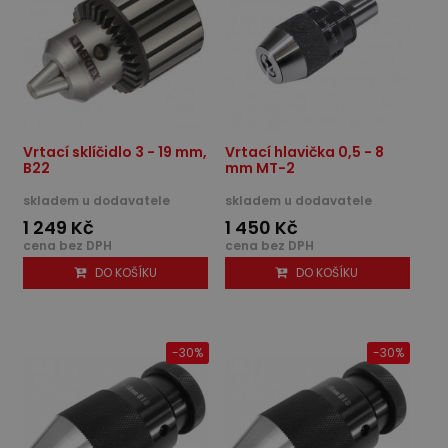
Vrtací sklíčidlo 3 - 19 mm,
Vrtací hlavička 0,5 - 8
B22
mm MT-2
skladem u dodavatele
skladem u dodavatele
1 249 Kč
1 450 Kč
cena bez DPH
cena bez DPH
DO KOŠÍKU
DO KOŠÍKU
-30%
-30%