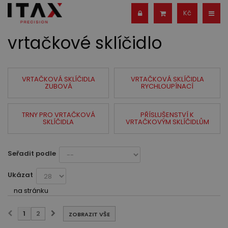
Kč
vrtačkové sklíčidlo
VRTAČKOVÁ SKLÍČIDLA
VRTAČKOVÁ SKLÍČIDLA
ZUBOVÁ
RYCHLOUPÍNACÍ
TRNY PRO VRTAČKOVÁ
PŘÍSLUŠENSTVÍ K
SKLÍČIDLA
VRTAČKOVÝM SKLÍČIDLŮM
Seřadit podle
Ukázat
na stránku
1
2
ZOBRAZIT VŠE