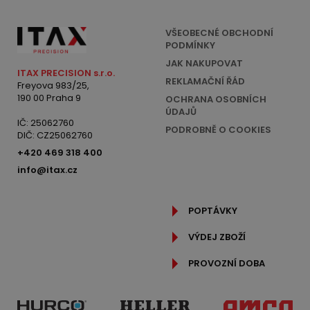
VŠEOBECNÉ OBCHODNÍ
PODMÍNKY
JAK NAKUPOVAT
ITAX PRECISION s.r.o.
REKLAMAČNÍ ŘÁD
Freyova 983/25,
190 00 Praha 9
OCHRANA OSOBNÍCH
ÚDAJŮ
IČ: 25062760
PODROBNĚ O COOKIES
DIČ: CZ25062760
+420 469 318 400
info@itax.cz
POPTÁVKY
VÝDEJ ZBOŽÍ
PROVOZNÍ DOBA