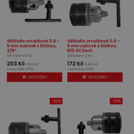
Sklíčidlo vrtačkové 0,6 -
Sklíčidlo vrtačkové 0,6 -
6 mm zubové s kličkou,
6 mm zubové s kličkou,
3/8”...
B10 4CZech
skladem 3 ks
skladem 2 ks
203 Kč
172 Kč
290 Kč
245 Kč
cena bez DPH
cena bez DPH
DO KOŠÍKU
DO KOŠÍKU
-30%
-30%