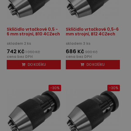
Sklíčidlo vrtačkové 0,5 -
Sklíčidlo vrtačkové 0,5-6
6 mm strojní, B10 4CZech
mm strojní, B12 4CZech
skladem 2 ks
skladem 3 ks
742 Kč
686 Kč
1 060 Kč
980 Kč
cena bez DPH
cena bez DPH
DO KOŠÍKU
DO KOŠÍKU
-30%
-30%