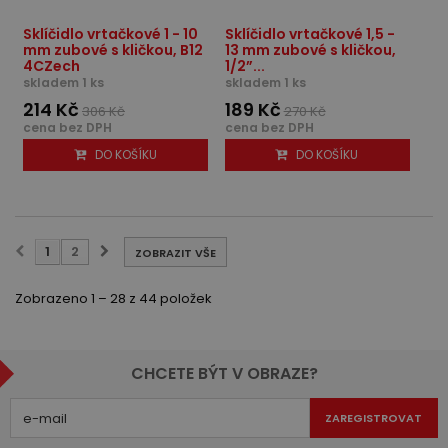
Sklíčidlo vrtačkové 1 - 10
Sklíčidlo vrtačkové 1,5 -
mm zubové s kličkou, B12
13 mm zubové s kličkou,
4CZech
1/2”...
skladem 1 ks
skladem 1 ks
214 Kč
189 Kč
306 Kč
270 Kč
cena bez DPH
cena bez DPH
DO KOŠÍKU
DO KOŠÍKU
1
2
ZOBRAZIT VŠE
Zobrazeno 1 – 28 z 44 položek
CHCETE BÝT V OBRAZE?
ZAREGISTROVAT