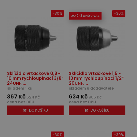
-30%
-30%
DO 2-3 DNŮ U VÁS
Sklíčidlo vrtačkové 0,8 -
Sklíčidlo vrtačkové 1,5 -
10 mm rychloupínací 3/8”
13 mm rychloupínací 1/2”
24UNF,...
20UNF,...
skladem 1 ks
skladem u dodavatele
367 Kč
634 Kč
524 Kč
905 Kč
cena bez DPH
cena bez DPH
DO KOŠÍKU
DO KOŠÍKU
-30%
-30%