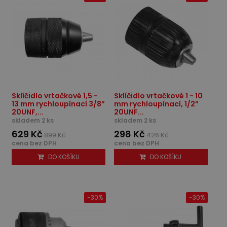
Sklíčidlo vrtačkové 1,5 -
Sklíčidlo vrtačkové 1 - 10
13 mm rychloupínací 3/8”
mm rychloupínací, 1/2”
20UNF,...
20UNF...
skladem 2 ks
skladem 2 ks
629 Kč
298 Kč
899 Kč
426 Kč
cena bez DPH
cena bez DPH
DO KOŠÍKU
DO KOŠÍKU
-30%
-30%