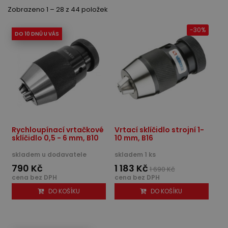
Zobrazeno 1 – 28 z 44 položek
-30%
DO 10 DNŮ U VÁS
Rychloupínací vrtačkové
Vrtací sklíčidlo strojní 1-
sklíčidlo 0,5 - 6 mm, B10
10 mm, B16
skladem u dodavatele
skladem 1 ks
790 Kč
1 183 Kč
1 690 Kč
cena bez DPH
cena bez DPH
DO KOŠÍKU
DO KOŠÍKU