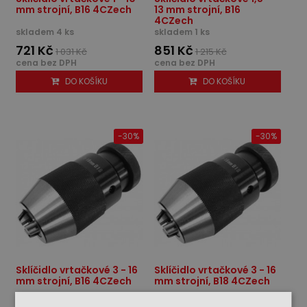
mm strojní, B16 4CZech
13 mm strojní, B16
4CZech
skladem 4 ks
skladem 1 ks
721 Kč
851 Kč
1 031 Kč
1 215 Kč
cena bez DPH
cena bez DPH
DO KOŠÍKU
DO KOŠÍKU
-30%
-30%
Sklíčidlo vrtačkové 3 - 16
Sklíčidlo vrtačkové 3 - 16
mm strojní, B16 4CZech
mm strojní, B18 4CZech
skladem 2 ks
skladem 2 ks