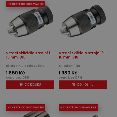
NA CESTĚ OD DODAVATELE
Vrtací sklíčidlo strojní 1-
Vrtací sklíčidlo strojní 3-
13 mm, B16
16 mm, B18
skladem u dodavatele
skladem 1 ks
1 650 Kč
1 980 Kč
cena bez DPH
cena bez DPH
DO KOŠÍKU
DO KOŠÍKU
NA CESTĚ OD DODAVATELE
NA CESTĚ OD DODAVATELE