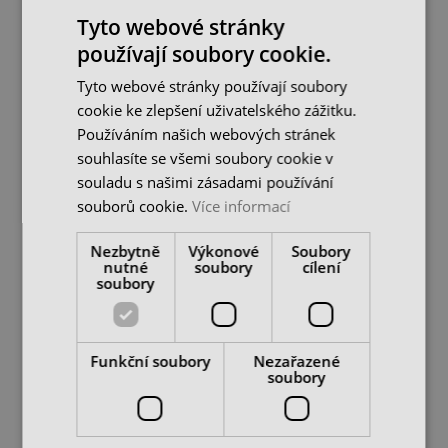
977 Kč
940 Kč
Tyto webové stránky
1 395 Kč
1 343 Kč
cena bez DPH
cena bez DPH
používají soubory cookie.
DO KOŠÍKU
DO KOŠÍKU
Tyto webové stránky používají soubory
cookie ke zlepšení uživatelského zážitku.
Používáním našich webových stránek
-30%
-30%
souhlasíte se všemi soubory cookie v
souladu s našimi zásadami používání
souborů cookie.
Více informací
Nezbytně
Výkonové
Soubory
nutné
soubory
cílení
soubory
Sklíčidlo vrtačkové 5 - 20
Sklíčidlo vrtačkové 1,5 -
mm strojní, B22 4CZech
13 mm rychloupínací, 1/2”
Funkční soubory
Nezařazené
20UNF...
soubory
skladem 1 ks
skladem 2 ks
1 075 Kč
433 Kč
1 535 Kč
618 Kč
cena bez DPH
cena bez DPH