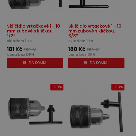
Sklíčidlo vrtačkové 1 - 10
Sklíčidlo vrtačkové 1 - 10
mm zubové s kličkou,
mm zubové s kličkou,
1/2”...
3/8”...
skladem 1 ks
skladem 1 ks
181 Kč
180 Kč
259 Kč
258 Kč
cena bez DPH
cena bez DPH
DO KOŠÍKU
DO KOŠÍKU
-30%
-30%