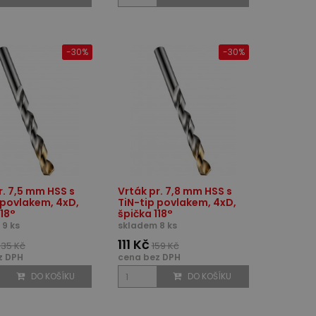
-30%
-30%
r. 7,5 mm HSS s
Vrták pr. 7,8 mm HSS s
 povlakem, 4xD,
TiN-tip povlakem, 4xD,
118°
špička 118°
9 ks
skladem 8 ks
111 Kč
135 Kč
159 Kč
z DPH
cena bez DPH
DO KOŠÍKU
DO KOŠÍKU