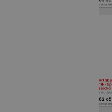
cena be
Vrták p
TiN-ti
špička 
skladem
62 Kč
cena be