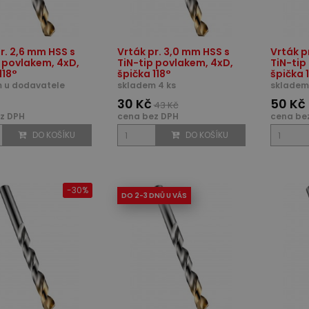
r. 2,6 mm HSS s
Vrták pr. 3,0 mm HSS s
Vrták p
p povlakem, 4xD,
TiN-tip povlakem, 4xD,
TiN-tip
118°
špička 118°
špička 
 u dodavatele
skladem 4 ks
skladem
30 Kč
50 Kč
43 Kč
z DPH
cena bez DPH
cena be
DO KOŠÍKU
DO KOŠÍKU
-30%
DO 2-3 DNŮ U VÁS