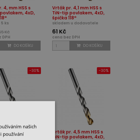
r. 4, mm HSS s
Vrták pr. 4,1 mm HSS s
 povlakem, 4xD,
TiN-tip povlakem, 4xD,
118°
špička 118°
5 ks
skladem u dodavatele
61 Kč
55 Kč
z DPH
cena bez DPH
DO KOŠÍKU
DO KOŠÍKU
-30%
-30%
Používáním našich
r. 4,4 mm HSS s
Vrták pr. 4,5 mm HSS s
i používání
 povlakem, 4xD,
TiN-tip povlakem, 4xD,