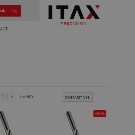
šík
Kč
AKT
1
2
Další
ZOBRAZIT VŠE
-30%