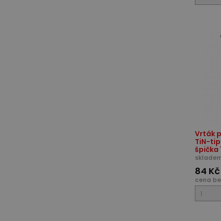
Vrták p
TiN-ti
špička 
skladem
84 Kč
cena be