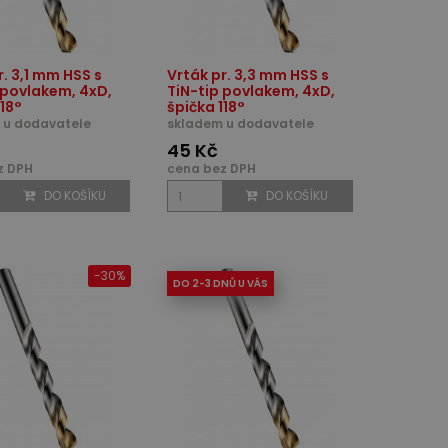
r. 3,1 mm HSS s
Vrták pr. 3,3 mm HSS s
 povlakem, 4xD,
TiN-tip povlakem, 4xD,
118°
špička 118°
 u dodavatele
skladem u dodavatele
45 Kč
z DPH
cena bez DPH
DO KOŠÍKU
DO KOŠÍKU
-30%
DO 2-3 DNŮ U VÁS