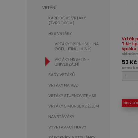
VRTÁNÍ
KARBIDOVÉ VRTÁKY
(TVRDOKOV)
HSS VRTÁKY
Vrták p
TiN-ti
VRTÁKY 1121RNHSS - NA
špička 
OCEL, LITINU, HLINÍK
skladem
VRTÁKY HSS+TIN -
53 Kč
UNIVERZÁLNÍ
cena be
SADY VRTÁKŮ
VRTÁKY NA VBD
VRTÁKY STUPŇOVITÉ HSS
DO 2-3 
VRTÁKY S MORSE KUŽELEM
NAVRTÁVÁKY
VYVRTÁVACÍ HLAVY
ZÁSOBNÍKY A STOJÁNKY