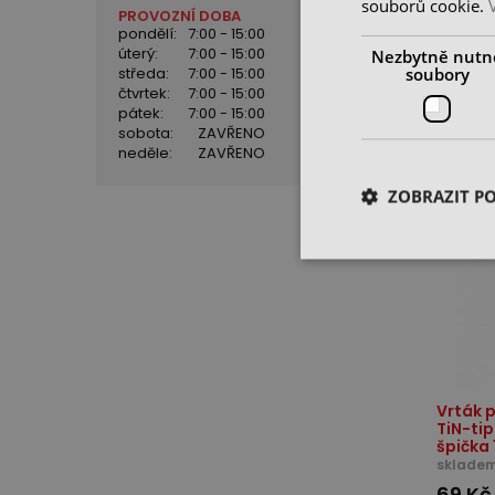
souborů cookie.
špička 
PROVOZNÍ DOBA
skladem
pondělí:
7:00 - 15:00
41 Kč
úterý:
7:00 - 15:00
Nezbytně nutn
soubory
středa:
7:00 - 15:00
cena be
čtvrtek:
7:00 - 15:00
pátek:
7:00 - 15:00
sobota:
ZAVŘENO
neděle:
ZAVŘENO
ZOBRAZIT P
Vrták p
TiN-ti
špička 
skladem
69 Kč