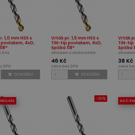
r. 1,0 mm HSS s
Vrták pr. 1,5 mm HSS s
Vrták p
p povlakem, 4xD,
TiN-tip povlakem, 4xD,
TiN-tip
118°
špička 118°
špička 
 8 ks
skladem u dodavatele
skladem
46 Kč
38 Kč
z DPH
cena bez DPH
cena be
DO KOŠÍKU
DO KOŠÍKU
-30%
DNŮ U VÁS
DO 2-3 D