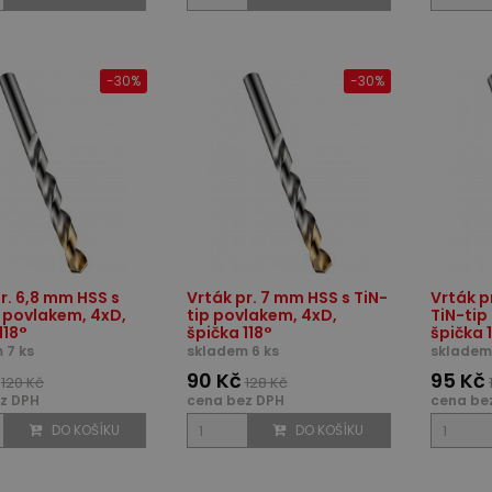
-30%
-30%
r. 6,8 mm HSS s
Vrták pr. 7 mm HSS s TiN-
Vrták p
p povlakem, 4xD,
tip povlakem, 4xD,
TiN-tip
118°
špička 118°
špička 
 7 ks
skladem 6 ks
skladem 
90 Kč
95 Kč
120 Kč
128 Kč
z DPH
cena bez DPH
cena be
DO KOŠÍKU
DO KOŠÍKU