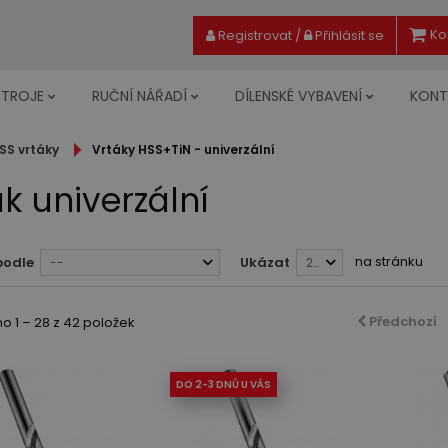
Ko
Registrovat
/
Přihlásit se
STROJE
RUČNÍ NÁŘADÍ
DÍLENSKÉ VYBAVENÍ
KONT
SS vrtáky
Vrtáky HSS+TiN - univerzální
ák univerzální
na stránku
podle
Ukázat
--
28
Předchozí
 1 – 28 z 42 položek
DO 2-3 DNŮ U VÁS