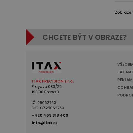
Zobrazeno
CHCETE BÝT V OBRAZE?
VŠEOBE
JAK NA
REKLAM
ITAX PRECISION s.r.o.
Freyova 983/25,
OCHRAN
190 00 Praha 9
PODROB
IČ: 25062760
DIČ: CZ25062760
+420 469 318 400
info@itax.cz