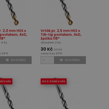
r. 2,0 mm HSS s
Vrták pr. 2,5 mm HSS s
 povlakem, 4xD,
TiN-tip povlakem, 4xD,
118°
špička 118°
 4 ks
skladem 2 ks
30 Kč
43 Kč
z DPH
cena bez DPH
DO KOŠÍKU
DO KOŠÍKU
NŮ U VÁS
DO 2-3 DNŮ U VÁS