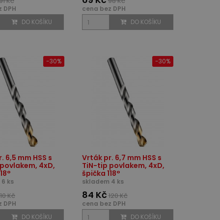
91 Kč
98 Kč
z DPH
cena bez DPH
DO KOŠÍKU
DO KOŠÍKU
-30%
-30%
r. 6,5 mm HSS s
Vrták pr. 6,7 mm HSS s
 povlakem, 4xD,
TiN-tip povlakem, 4xD,
118°
špička 118°
6 ks
skladem 4 ks
84 Kč
110 Kč
120 Kč
z DPH
cena bez DPH
DO KOŠÍKU
DO KOŠÍKU