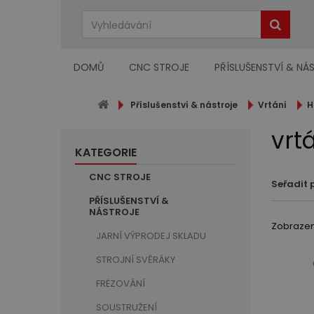
DOMŮ
CNC STROJE
PŘÍSLUŠENSTVÍ & NÁ
Příslušenství & nástroje
Vrtání
H
vrt
KATEGORIE
CNC STROJE
Seřadit 
PŘÍSLUŠENSTVÍ &
NÁSTROJE
Zobrazeno
JARNÍ VÝPRODEJ SKLADU
STROJNÍ SVĚRÁKY
FRÉZOVÁNÍ
SOUSTRUŽENÍ