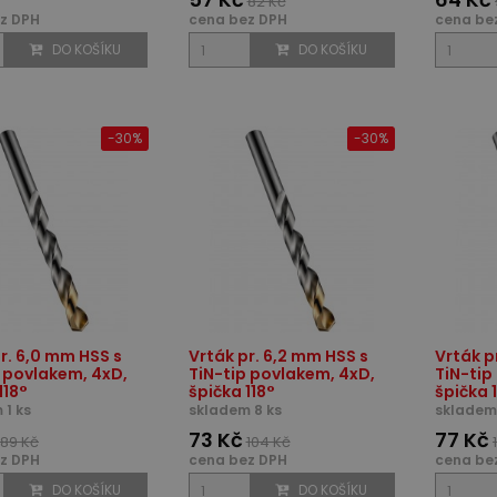
82 Kč
z DPH
cena bez DPH
cena be
DO KOŠÍKU
DO KOŠÍKU
-30%
-30%
r. 6,0 mm HSS s
Vrták pr. 6,2 mm HSS s
Vrták p
p povlakem, 4xD,
TiN-tip povlakem, 4xD,
TiN-tip
118°
špička 118°
špička 
 1 ks
skladem 8 ks
skladem 
73 Kč
77 Kč
89 Kč
104 Kč
z DPH
cena bez DPH
cena be
DO KOŠÍKU
DO KOŠÍKU