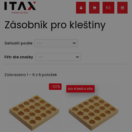
Kč
Zásobník pro kleštiny
Seřadit podle
--
Filtr dle značky
--
Zobrazeno 1 – 6 z 6 položek
-30%
DO 4 DNŮ U VÁS