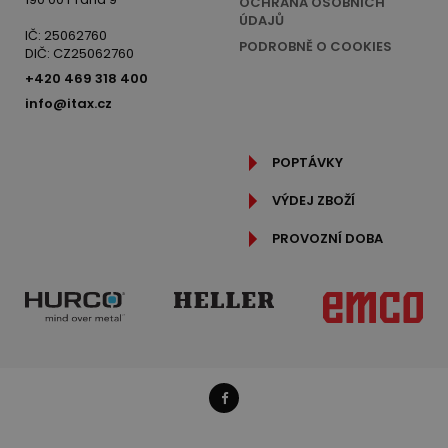
OCHRANA OSOBNÍCH
ÚDAJŮ
IČ: 25062760
PODROBNĚ O COOKIES
DIČ: CZ25062760
+420 469 318 400
info@itax.cz
POPTÁVKY
VÝDEJ ZBOŽÍ
PROVOZNÍ DOBA