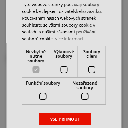
kleštiny ER20
kleštiny ER25 / OZ16
Tyto webové stránky používají soubory
cookie ke zlepšení uživatelského zážitku.
skladem 1 ks
skladem 1 ks
Používáním našich webových stránek
196 Kč
196 Kč
280 Kč
280 Kč
cena bez DPH
cena bez DPH
souhlasíte se všemi soubory cookie v
souladu s našimi zásadami používání
DO KOŠÍKU
DO KOŠÍKU
souborů cookie.
Více informací
Nezbytně
Výkonové
Soubory
-30%
nutné
soubory
cílení
DO 4 DNŮ U VÁS
soubory
Funkční soubory
Nezařazené
soubory
Dřevěný zásobník pro
Dřevěný zásobník pro
kleštiny ER32 / OZ25
kleštiny ER40 / OZ32
VŠE PŘIJMOUT
skladem u dodavatele
skladem 1 ks