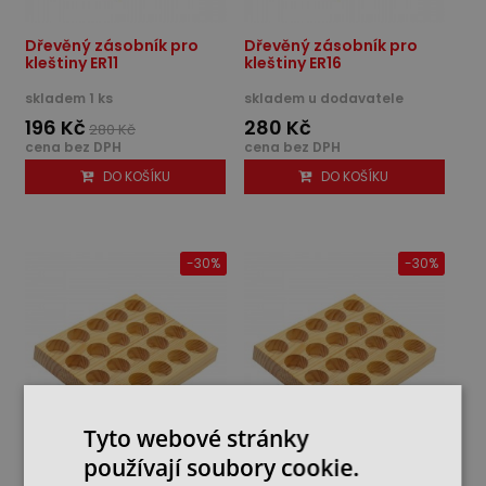
Dřevěný zásobník pro
Dřevěný zásobník pro
kleštiny ER11
kleštiny ER16
skladem 1 ks
skladem u dodavatele
196 Kč
280 Kč
280 Kč
cena bez DPH
cena bez DPH
DO KOŠÍKU
DO KOŠÍKU
-30%
-30%
Tyto webové stránky
používají soubory cookie.
Dřevěný zásobník pro
Dřevěný zásobník pro