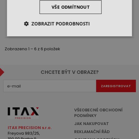
280 Kč
196 Kč
280 Kč
VŠE ODMÍTNOUT
cena bez DPH
cena bez DPH
DO KOŠÍKU
DO KOŠÍKU
ZOBRAZIT PODROBNOSTI
Zobrazeno 1 – 6 z 6 položek
CHCETE BÝT V OBRAZE?
ZAREGISTROVAT
VŠEOBECNÉ OBCHODNÍ
PODMÍNKY
JAK NAKUPOVAT
ITAX PRECISION s.r.o.
REKLAMAČNÍ ŘÁD
Freyova 983/25,
190 00 Praha 9