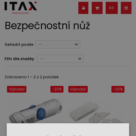
Kč
Bezpečnostní nůž
Seřadit podle
--
Filtr dle značky
--
Zobrazeno 1 – 2 z 2 položek
-20%
-20%
Výprodej!
Výprodej!