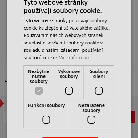
Tyto webové stránky
používají soubory cookie.
Bezpečnostní nůž Tona
10dílná sada náhradních
Expert
čepelí Tona Expert
Tyto webové stránky používají soubory
cookie ke zlepšení uživatelského zážitku.
skladem 1 ks
skladem 5 ks
Používáním našich webových stránek
196 Kč
70 Kč
245 Kč
87 Kč
cena bez DPH
cena bez DPH
souhlasíte se všemi soubory cookie v
souladu s našimi zásadami používání
DO KOŠÍKU
DO KOŠÍKU
souborů cookie.
Více informací
Nezbytně
Výkonové
Soubory
nutné
soubory
cílení
Zobrazeno 1 – 2 z 2 položek
soubory
CHCETE BÝT V OBRAZE?
Funkční soubory
Nezařazené
soubory
ZAREGISTROVAT