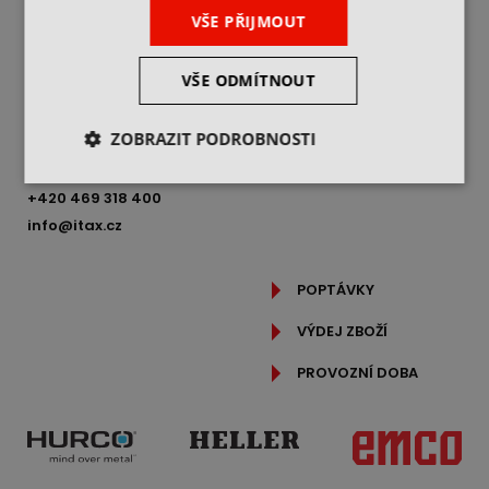
VŠEOBECNÉ OBCHODNÍ
VŠE PŘIJMOUT
PODMÍNKY
JAK NAKUPOVAT
ITAX PRECISION s.r.o.
VŠE ODMÍTNOUT
REKLAMAČNÍ ŘÁD
Freyova 983/25,
190 00 Praha 9
OCHRANA OSOBNÍCH
ÚDAJŮ
ZOBRAZIT PODROBNOSTI
IČ: 25062760
PODROBNĚ O COOKIES
DIČ: CZ25062760
+420 469 318 400
info@itax.cz
POPTÁVKY
VÝDEJ ZBOŽÍ
PROVOZNÍ DOBA