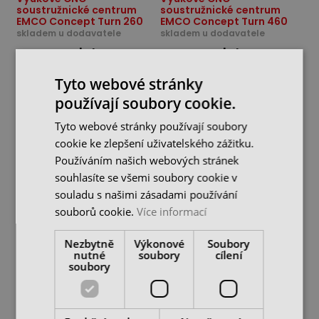
soustružnické centrum
soustružnické centrum
EMCO Concept Turn 260
EMCO Concept Turn 460
skladem u dodavatele
skladem u dodavatele
cena na dotaz
cena na dotaz
CHCI NABÍDKU
CHCI NABÍDKU
Tyto webové stránky
používají soubory cookie.
Tyto webové stránky používají soubory
cookie ke zlepšení uživatelského zážitku.
Používáním našich webových stránek
souhlasíte se všemi soubory cookie v
souladu s našimi zásadami používání
souborů cookie.
Více informací
Nezbytně
Výkonové
Soubory
nutné
soubory
cílení
Výukové CNC frézovací
Výukové CNC frézovací
soubory
centrum EMCO Concept
centrum EMCO Concept
Mill 55
Mill 105
skladem u dodavatele
skladem u dodavatele
cena na dotaz
cena na dotaz