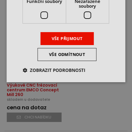
Funkční soubory
Nezařazené
soubory
CHCI NABÍDKU
CHCI NABÍDKU
VŠE PŘIJMOUT
VŠE ODMÍTNOUT
ZOBRAZIT PODROBNOSTI
Výukové CNC frézovací
centrum EMCO Concept
Mill 260
skladem u dodavatele
cena na dotaz
CHCI NABÍDKU