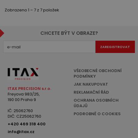
Zobrazeno 1 – 7 z 7 položek
CHCETE BÝT V OBRAZE?
ZAREGISTROVAT
VŠEOBECNÉ OBCHODNÍ
PODMÍNKY
JAK NAKUPOVAT
ITAX PRECISION s.r.o.
REKLAMAČNÍ ŘÁD
Freyova 983/25,
190 00 Praha 9
OCHRANA OSOBNÍCH
ÚDAJŮ
IČ: 25062760
PODROBNĚ O COOKIES
DIČ: CZ25062760
+420 469 318 400
info@itax.cz