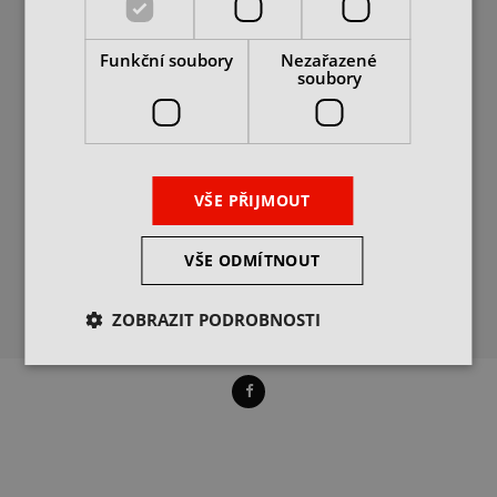
PODROBNĚ O COOKIES
DIČ: CZ25062760
+420 469 318 400
Funkční soubory
Nezařazené
info@itax.cz
soubory
POPTÁVKY
VÝDEJ ZBOŽÍ
VŠE PŘIJMOUT
PROVOZNÍ DOBA
VŠE ODMÍTNOUT
ZOBRAZIT PODROBNOSTI