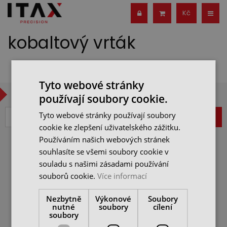
Kč
kobaltový vrták
Tyto webové stránky
CHCETE BÝT V OBRAZE?
používají soubory cookie.
Tyto webové stránky používají soubory
ZAREGISTROVAT
cookie ke zlepšení uživatelského zážitku.
Používáním našich webových stránek
souhlasíte se všemi soubory cookie v
VŠEOBECNÉ OBCHODNÍ
souladu s našimi zásadami používání
PODMÍNKY
souborů cookie.
Více informací
JAK NAKUPOVAT
ITAX PRECISION s.r.o.
REKLAMAČNÍ ŘÁD
Freyova 983/25,
Nezbytně
Výkonové
Soubory
190 00 Praha 9
OCHRANA OSOBNÍCH
nutné
soubory
cílení
ÚDAJŮ
soubory
IČ: 25062760