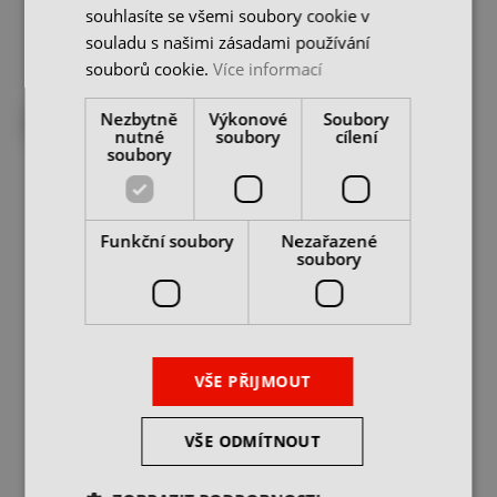
souhlasíte se všemi soubory cookie v
DO KOŠÍKU
DO KOŠÍKU
souladu s našimi zásadami používání
souborů cookie.
Více informací
Nezbytně
Výkonové
Soubory
DO 7 DNŮ U VÁS
DO 7 DNŮ U VÁS
nutné
soubory
cílení
soubory
Funkční soubory
Nezařazené
soubory
Zakusovací čelist 90 mm
Výkyvná čelist 90 mm
s osazením ARNOLD (1ks)
ARNOLD (1ks)
skladem u dodavatele
skladem u dodavatele
VŠE PŘIJMOUT
5 980 Kč
10 820 Kč
cena bez DPH
cena bez DPH
VŠE ODMÍTNOUT
DO KOŠÍKU
DO KOŠÍKU