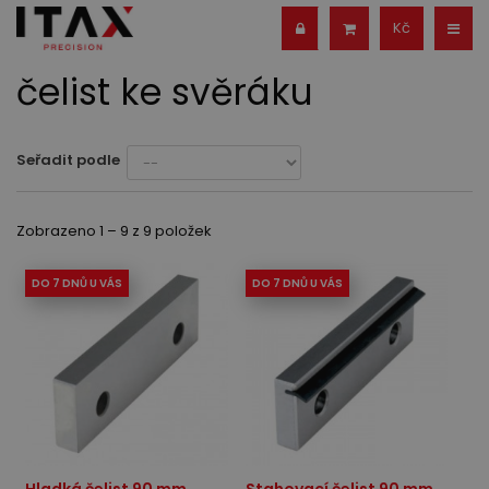
Kč
čelist ke svěráku
Seřadit podle
Zobrazeno 1 – 9 z 9 položek
DO 7 DNŮ U VÁS
DO 7 DNŮ U VÁS
Hladká čelist 90 mm
Stahovací čelist 90 mm