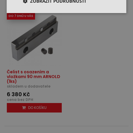
ZOBRAZIT PODROBNOSTI
DO 7 DNŮ U VÁS
Čelist s osazením a
vložkami 90 mm ARNOLD
(1ks)
skladem u dodavatele
6 380 Kč
cena bez DPH
DO KOŠÍKU