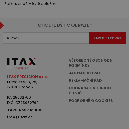
Zobrazeno 1 – 9 z 9 položek
CHCETE BÝT V OBRAZE?
ZAREGISTROVAT
VŠEOBECNÉ OBCHODNÍ
PODMÍNKY
JAK NAKUPOVAT
ITAX PRECISION s.r.o.
REKLAMAČNÍ ŘÁD
Freyova 983/25,
190 00 Praha 9
OCHRANA OSOBNÍCH
ÚDAJŮ
IČ: 25062760
PODROBNĚ O COOKIES
DIČ: CZ25062760
+420 469 318 400
info@itax.cz