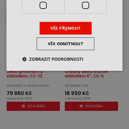
NA OBJEDNÁNÍ
VŠE PŘIJMOUT
VŠE ODMÍTNOUT
ZOBRAZIT PODROBNOSTI
Dělící přístroj s 12"
Otočný dělicí stůl se
sklíčidlem, CC-12
sklíčidlem 6", CS-6
skladem u dodavatele
skladem 1 ks
79 980 Kč
18 950 Kč
cena bez DPH
cena bez DPH
DO KOŠÍKU
DO KOŠÍKU