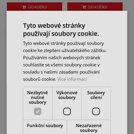
DO KOŠÍKU
DO KOŠÍKU
Tyto webové stránky
-30%
používají soubory cookie.
NA CESTĚ OD DODAVATELE
Tyto webové stránky používají soubory
cookie ke zlepšení uživatelského zážitku.
Používáním našich webových stránek
souhlasíte se všemi soubory cookie v
souladu s našimi zásadami používání
souborů cookie.
Více informací
Ruční dělička s 3-
Dělící přístroj s 6"
Nezbytně
Výkonové
Soubory
čelisťovým sklíčidlem 3"
sklíčidlem, CC-6
nutné
soubory
cílení
V-PS-80J
soubory
skladem u dodavatele
skladem 1 ks
29 990 Kč
10 143 Kč
14 490 Kč
cena bez DPH
cena bez DPH
Funkční soubory
Nezařazené
DO KOŠÍKU
DO KOŠÍKU
soubory