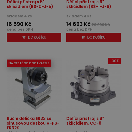
Dělící přístroj s 5"
Dělící přístroj s 6"
sklíčidlem (BS-0-J-5)
sklíčidlem (BS-1-J-6)
skladem 4 ks
skladem 4 ks
16 590 Kč
14 693 Kč
20 990 Kč
cena bez DPH
cena bez DPH
DO KOŠÍKU
DO KOŠÍKU
-30%
NA CESTĚ OD DODAVATELE
Ruční dělička ER32 se
Dělící přístroj s 8"
sinusovou deskou V-PS-
sklíčidlem, CC-8
ER32S