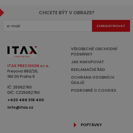
CHCETE BÝT V OBRAZE?
ZAREGISTROVAT
VŠEOBECNÉ OBCHODNÍ
PODMÍNKY
JAK NAKUPOVAT
ITAX PRECISION s.r.o.
REKLAMAČNÍ ŘÁD
Freyova 983/25,
190 00 Praha 9
OCHRANA OSOBNÍCH
ÚDAJŮ
IČ: 25062760
PODROBNĚ O COOKIES
DIČ: CZ25062760
+420 469 318 400
info@itax.cz
POPTÁVKY