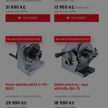
skladem u dodavatele
skladem 1 ks
31 890 Kč
13 965 Kč
19 950 Kč
cena bez DPH
cena bez DPH
DO KOŠÍKU
DO KOŠÍKU
NA CESTĚ OD DODAVATELE
NA CESTĚ OD DODAVATELE
Ruční dělička ER32 V-PS-
Dělící přístroj - bez
ER32
sklíčidla (BS-1)
skladem u dodavatele
skladem u dodavatele
25 990 Kč
18 590 Kč
cena bez DPH
cena bez DPH