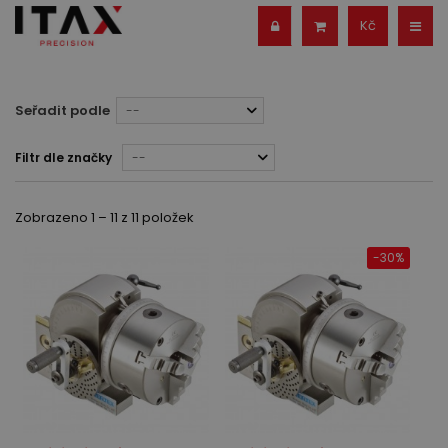
Kč
Seřadit podle
--
Filtr dle značky
--
Zobrazeno 1 – 11 z 11 položek
-30%