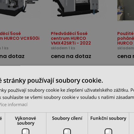
děcí 5osé
Předváděcí 5osé
Použité
m HURCO VCX600i
centrum HURCO
poháně
VMX42SRTi - 2022
HURCO 
 1 ks
skladem 1 ks
skladem 
na dotaz
cena na dotaz
cena 
NÍ CENA
SKLADEM DE
 stránky používají soubory cookie.
 DE
ky používají soubory cookie ke zlepšení uživatelského zážitku. 
 souhlasíte se všemi soubory cookie v souladu s našimi zásadam
Více informací
é
Výkonové
Soubory cílení
Funkční soubory
soubory