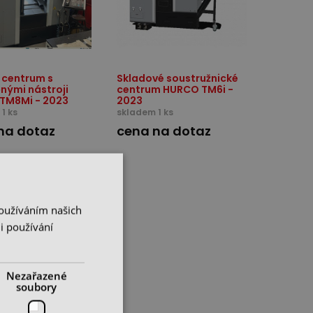
 centrum s
Skladové soustružnické
nými nástroji
centrum HURCO TM6i -
TM8Mi - 2023
2023
1 ks
skladem 1 ks
na dotaz
cena na dotaz
Používáním našich
i používání
Nezařazené
soubory