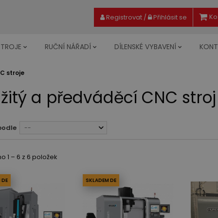
Ko
Registrovat
/
Přihlásit se
STROJE
RUČNÍ NÁŘADÍ
DÍLENSKÉ VYBAVENÍ
KONT
C stroje
žitý a předváděcí CNC stroj
podle
--
 1 – 6 z 6 položek
 DE
SKLADEM DE