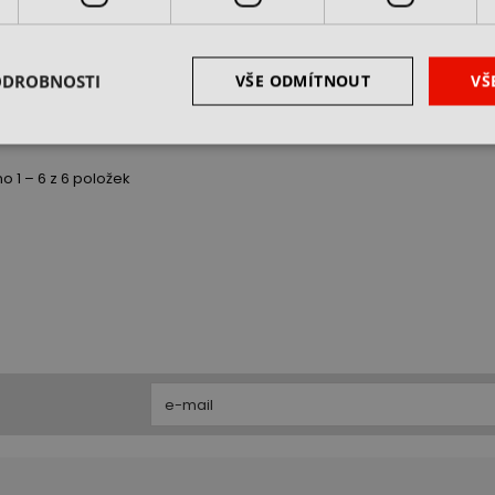
vé centrum s
Předváděcí 5osé
nými nástroji
centrum HURCO VM10Ui
TM8Mi - 2023
PLUS - 2024
 2 ks
skladem 1 ks
ODROBNOSTI
VŠE ODMÍTNOUT
VŠ
na dotaz
cena na dotaz
 1 – 6 z 6 položek