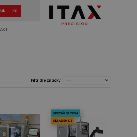
šík
Kč
AKT
Filtr dle značky
--
SPECIÁLNÍ CENA
SKLADEM DE