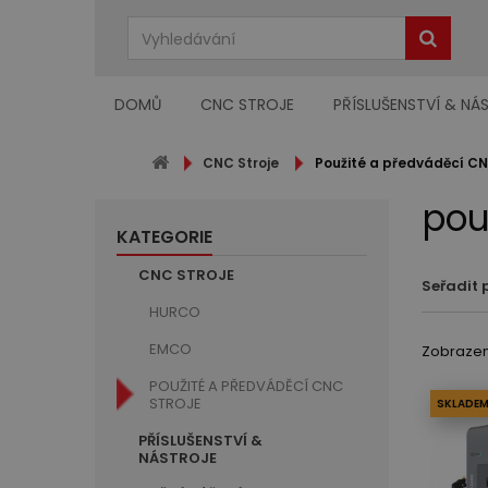
DOMŮ
CNC STROJE
PŘÍSLUŠENSTVÍ & NÁ
CNC Stroje
Použité a předváděcí CN
pou
KATEGORIE
CNC STROJE
Seřadit 
HURCO
EMCO
Zobrazeno
POUŽITÉ A PŘEDVÁDĚCÍ CNC
STROJE
SKLADEM
PŘÍSLUŠENSTVÍ &
NÁSTROJE