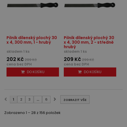
Pilník dílenský plochý 30
Pilník dílenský plochý 30
x 4, 300 mm, 1 - hrubý
x 4, 300 mm, 2 - středně
hrubý
skladem 1 ks
skladem 1 ks
202 Kč
209 Kč
289 Kč
299 Kč
cena bez DPH
cena bez DPH
DO KOŠÍKU
DO KOŠÍKU
1
2
3
...
6
ZOBRAZIT VŠE
Zobrazeno 1 – 28 z 156 položek