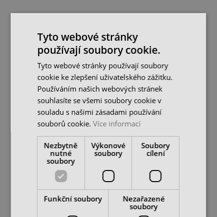
Pilník dílenský plochý 12 x
Pilník dílenský plochý 12 x
2,5, 100 mm, 2 - středně
2,5, 100 mm, 3 - jemný
Tyto webové stránky
hrubý
skladem u dodavatele
skladem u dodavatele
používají soubory cookie.
68 Kč
80 Kč
97 Kč
114 Kč
Tyto webové stránky používají soubory
cena bez DPH
cena bez DPH
cookie ke zlepšení uživatelského zážitku.
DO KOŠÍKU
DO KOŠÍKU
Používáním našich webových stránek
souhlasíte se všemi soubory cookie v
souladu s našimi zásadami používání
-30%
-30%
souborů cookie.
Více informací
DO 2-3 DNŮ U VÁS
Nezbytně
Výkonové
Soubory
nutné
soubory
cílení
soubory
Funkční soubory
Nezařazené
soubory
Pilník dílenský plochý 20
Pilník dílenský plochý 20