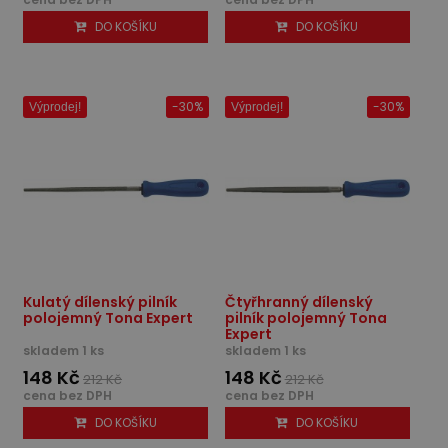
DO KOŠÍKU
DO KOŠÍKU
-30%
-30%
Výprodej!
Výprodej!
Kulatý dílenský pilník
Čtyřhranný dílenský
polojemný Tona Expert
pilník polojemný Tona
Expert
skladem 1 ks
skladem 1 ks
148 Kč
148 Kč
212 Kč
212 Kč
cena bez DPH
cena bez DPH
DO KOŠÍKU
DO KOŠÍKU