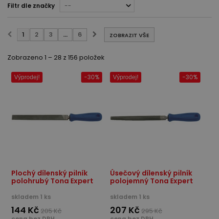
Filtr dle značky
--
1
2
3
...
6
ZOBRAZIT VŠE
Zobrazeno 1 – 28 z 156 položek
-30%
-30%
Výprodej!
Výprodej!
Plochý dílenský pilník
Úsečový dílenský pilník
polohrubý Tona Expert
polojemný Tona Expert
skladem 1 ks
skladem 1 ks
144 Kč
207 Kč
205 Kč
295 Kč
cena bez DPH
cena bez DPH