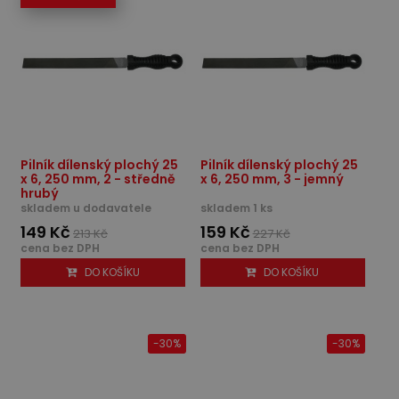
Pilník dílenský plochý 25
Pilník dílenský plochý 25
x 6, 250 mm, 2 - středně
x 6, 250 mm, 3 - jemný
hrubý
skladem u dodavatele
skladem 1 ks
149 Kč
159 Kč
213 Kč
227 Kč
cena bez DPH
cena bez DPH
DO KOŠÍKU
DO KOŠÍKU
-30%
-30%