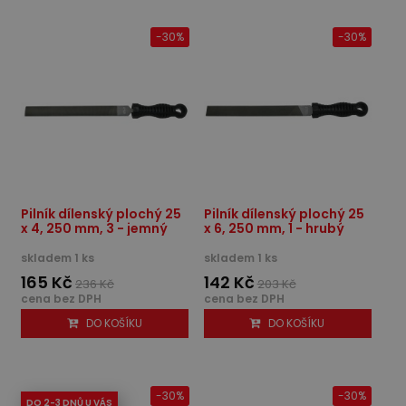
-30%
-30%
Pilník dílenský plochý 25
Pilník dílenský plochý 25
x 4, 250 mm, 3 - jemný
x 6, 250 mm, 1 - hrubý
skladem 1 ks
skladem 1 ks
165 Kč
142 Kč
236 Kč
203 Kč
cena bez DPH
cena bez DPH
DO KOŠÍKU
DO KOŠÍKU
-30%
-30%
DO 2-3 DNŮ U VÁS