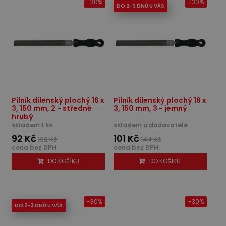
-30%
-30%
DO 2-3 DNŮ U VÁS
Pilník dílenský plochý 16 x
Pilník dílenský plochý 16 x
3, 150 mm, 2 - středně
3, 150 mm, 3 - jemný
hrubý
skladem 1 ks
skladem u dodavatele
92 Kč
101 Kč
132 Kč
144 Kč
cena bez DPH
cena bez DPH
DO KOŠÍKU
DO KOŠÍKU
-30%
-30%
DO 2-3 DNŮ U VÁS