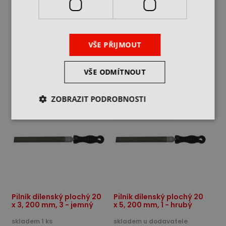
x 3, 200 mm, 1 - hrubý
x 3, 200 mm, 2 - středně
hrubý
skladem 1 ks
skladem u dodavatele
108 Kč
116 Kč
154 Kč
165 Kč
cena bez DPH
cena bez DPH
VŠE PŘIJMOUT
DO KOŠÍKU
DO KOŠÍKU
VŠE ODMÍTNOUT
-30%
-30%
ZOBRAZIT PODROBNOSTI
DO 2-3 DNŮ U VÁS
Pilník dílenský plochý 20
Pilník dílenský plochý 20
x 3, 200 mm, 3 - jemný
x 5, 200 mm, 1 - hrubý
skladem 1 ks
skladem u dodavatele