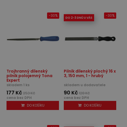
-30%
-30%
DO 2-3 DNŮ U VÁS
Trojhranný dílenský
Pilník dílenský plochý 16 x
pilník polojemný Tona
3, 150 mm, 1 - hrubý
Expert
skladem 1 ks
skladem u dodavatele
177 Kč
90 Kč
253 Kč
128 Kč
cena bez DPH
cena bez DPH
DO KOŠÍKU
DO KOŠÍKU