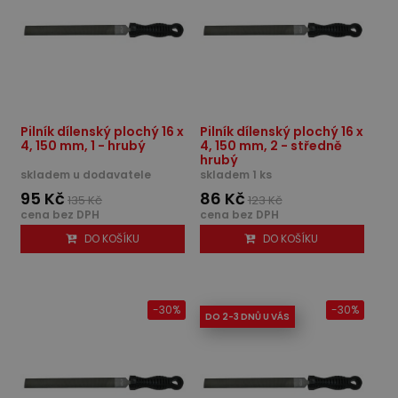
Pilník dílenský plochý 16 x
Pilník dílenský plochý 16 x
4, 150 mm, 1 - hrubý
4, 150 mm, 2 - středně
hrubý
skladem u dodavatele
skladem 1 ks
95 Kč
86 Kč
135 Kč
123 Kč
cena bez DPH
cena bez DPH
DO KOŠÍKU
DO KOŠÍKU
-30%
-30%
DO 2-3 DNŮ U VÁS