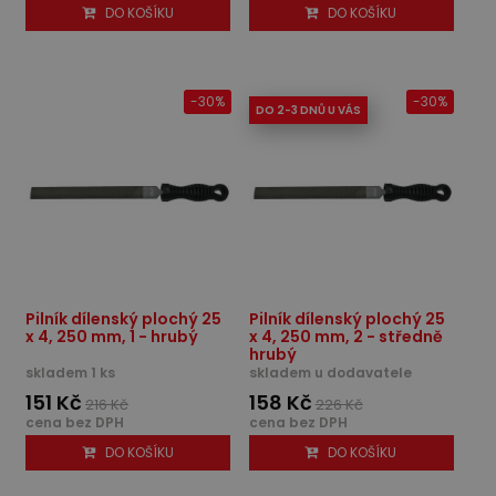
DO KOŠÍKU
DO KOŠÍKU
-30%
-30%
DO 2-3 DNŮ U VÁS
Pilník dílenský plochý 25
Pilník dílenský plochý 25
x 4, 250 mm, 1 - hrubý
x 4, 250 mm, 2 - středně
hrubý
skladem 1 ks
skladem u dodavatele
151 Kč
158 Kč
216 Kč
226 Kč
cena bez DPH
cena bez DPH
DO KOŠÍKU
DO KOŠÍKU