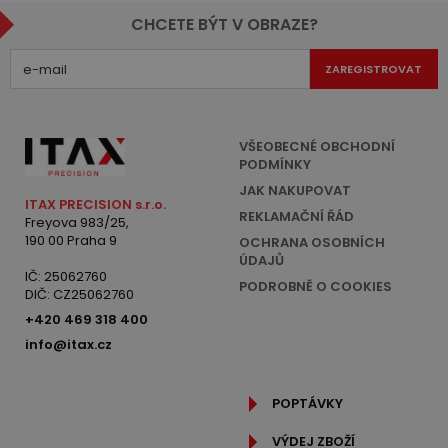
CHCETE BÝT V OBRAZE?
ZAREGISTROVAT
VŠEOBECNÉ OBCHODNÍ
PODMÍNKY
JAK NAKUPOVAT
ITAX PRECISION s.r.o.
REKLAMAČNÍ ŘÁD
Freyova 983/25,
190 00 Praha 9
OCHRANA OSOBNÍCH
ÚDAJŮ
IČ: 25062760
PODROBNĚ O COOKIES
DIČ: CZ25062760
+420 469 318 400
info@itax.cz
POPTÁVKY
VÝDEJ ZBOŽÍ