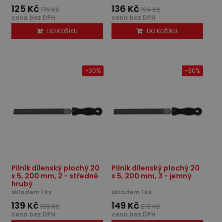
125 Kč
136 Kč
179 Kč
194 Kč
cena bez DPH
cena bez DPH
DO KOŠÍKU
DO KOŠÍKU
-30%
-30%
Pilník dílenský plochý 20
Pilník dílenský plochý 20
x 5, 200 mm, 2 - středně
x 5, 200 mm, 3 - jemný
hrubý
skladem 1 ks
skladem 1 ks
139 Kč
149 Kč
199 Kč
213 Kč
cena bez DPH
cena bez DPH