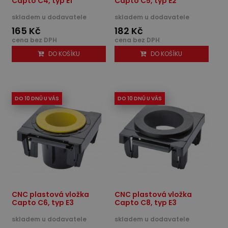
Capto C4, typ E1
Capto C5, typ E2
skladem u dodavatele
skladem u dodavatele
165 Kč
182 Kč
cena bez DPH
cena bez DPH
DO KOŠÍKU
DO KOŠÍKU
DO 10 DNŮ U VÁS
DO 10 DNŮ U VÁS
CNC plastová vložka
CNC plastová vložka
Capto C6, typ E3
Capto C8, typ E3
skladem u dodavatele
skladem u dodavatele