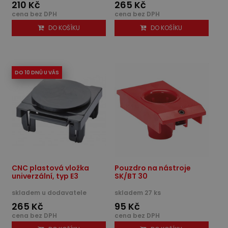
210 Kč
265 Kč
cena bez DPH
cena bez DPH
DO KOŠÍKU
DO KOŠÍKU
DO 10 DNŮ U VÁS
CNC plastová vložka
Pouzdro na nástroje
univerzální, typ E3
SK/BT 30
skladem u dodavatele
skladem 27 ks
265 Kč
95 Kč
cena bez DPH
cena bez DPH