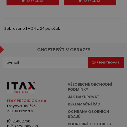
DO KOŠÍKU
DO KOŠÍKU
Zobrazeno 1 – 24 z 24 položek
CHCETE BÝT V OBRAZE?
ZAREGISTROVAT
VŠEOBECNÉ OBCHODNÍ
PODMÍNKY
JAK NAKUPOVAT
ITAX PRECISION s.r.o.
REKLAMAČNÍ ŘÁD
Freyova 983/25,
190 00 Praha 9
OCHRANA OSOBNÍCH
ÚDAJŮ
IČ: 25062760
PODROBNĚ O COOKIES
DIČ: CZ25062760