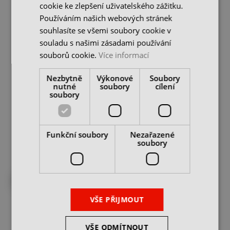
cookie ke zlepšení uživatelského zážitku.
Používáním našich webových stránek
souhlasíte se všemi soubory cookie v
souladu s našimi zásadami používání
souborů cookie.
Více informací
CNC plastová vložka HSK
CNC plastová vložka HSK
Nezbytně
Výkonové
Soubory
A 80 / B 100, typ E3
A 63 / B 80, typ E2
nutné
soubory
cílení
soubory
skladem u dodavatele
skladem u dodavatele
265 Kč
259 Kč
cena bez DPH
cena bez DPH
DO KOŠÍKU
DO KOŠÍKU
Funkční soubory
Nezařazené
soubory
DO 10 DNŮ U VÁS
DO 10 DNŮ U VÁS
VŠE PŘIJMOUT
VŠE ODMÍTNOUT