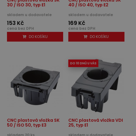
30 / ISO 30, typ E1
40 / ISO 40, typ E2
skladem u dodavatele
skladem u dodavatele
153 Kč
169 Kč
cena bez DPH
cena bez DPH
DO KOŠÍKU
DO KOŠÍKU
DO 10 DNŮ U VÁS
CNC plastová vložka SK
CNC plastová vložka VDI
50 / ISO 50, typ E3
25, typ E1
skladem 20 ks
skladem u dodavatele