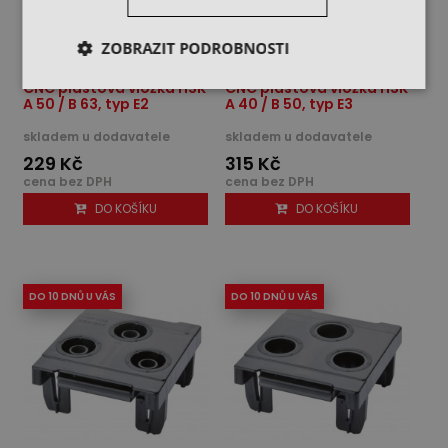
ZOBRAZIT PODROBNOSTI
CNC plastová vložka HSK
CNC plastová vložka HSK
A 50 / B 63, typ E2
A 40 / B 50, typ E3
skladem u dodavatele
skladem u dodavatele
229 Kč
315 Kč
cena bez DPH
cena bez DPH
DO KOŠÍKU
DO KOŠÍKU
DO 10 DNŮ U VÁS
DO 10 DNŮ U VÁS