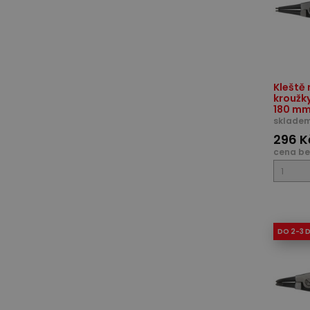
Kleště 
kroužky
180 mm,
skladem
296 K
cena be
DO 2-3 