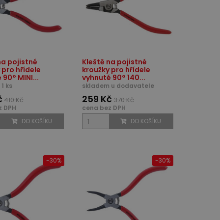
na pojistné
Kleště na pojistné
 pro hřídele
kroužky pro hřídele
 90° MINI...
vyhnuté 90° 140...
1 ks
skladem u dodavatele
č
259 Kč
410 Kč
370 Kč
z DPH
cena bez DPH
DO KOŠÍKU
DO KOŠÍKU
-30%
-30%