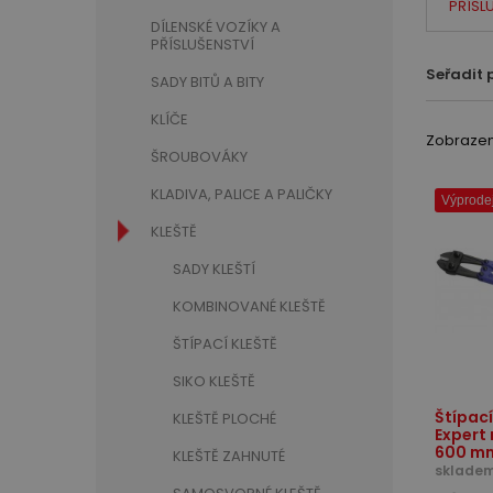
PŘÍSL
DÍLENSKÉ VOZÍKY A
PŘÍSLUŠENSTVÍ
Seřadit 
SADY BITŮ A BITY
KLÍČE
Zobrazeno
ŠROUBOVÁKY
KLADIVA, PALICE A PALIČKY
Výprodej
KLEŠTĚ
SADY KLEŠTÍ
KOMBINOVANÉ KLEŠTĚ
ŠTÍPACÍ KLEŠTĚ
SIKO KLEŠTĚ
Štípací
KLEŠTĚ PLOCHÉ
Expert 
600 m
KLEŠTĚ ZAHNUTÉ
skladem