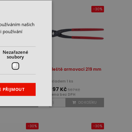
-30%
-30%
Používáním našich
i používání
Nezařazené
soubory
na drát s
Kleště armovací 219 mm
atými zahnutými
i 150 mm
1 ks
skladem 1 ks
č
397 Kč
E PŘIJMOUT
420 Kč
567 Kč
z DPH
cena bez DPH
DO KOŠÍKU
DO KOŠÍKU
-30%
-30%