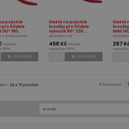
na pojistné
Kleště na pojistné
Kleště 
 pro hřídele
kroužky pro hřídele
kroužky
 90° 180...
vyhnuté 90° 230...
MINI 14
 u dodavatele
skladem 1 ks
skladem 
č
458 Kč
287 K
424 Kč
654 Kč
z DPH
cena bez DPH
cena be
DO KOŠÍKU
DO KOŠÍKU
Předchozí
 1 – 28 z 70 položek