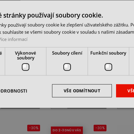
-30%
-30%
 stránky používají soubory cookie.
ky používají soubory cookie ke zlepšení uživatelského zážitku. 
 souhlasíte se všemi soubory cookie v souladu s našimi zásadam
Více informací
é
Výkonové
Soubory cílení
Funkční soubory
soubory
 pro jemnou
Kleště pro jemnou
Kleště 
iku zahnuté 160
mechaniku zahnuté 200
půlkul
mm
čelistm
 1 ks
skladem 1 ks
skladem 
č
422 Kč
294 K
ODROBNOSTI
VŠE ODMÍTNOUT
VŠ
501 Kč
603 Kč
z DPH
cena bez DPH
cena be
DO KOŠÍKU
DO KOŠÍKU
-30%
-30%
DO 2-3 DNŮ U VÁS