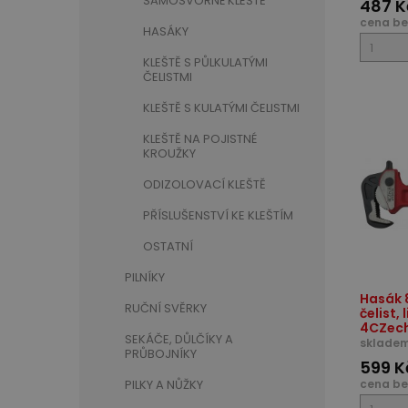
SAMOSVORNÉ KLEŠTĚ
487 K
cena be
HASÁKY
KLEŠTĚ S PŮLKULATÝMI
ČELISTMI
KLEŠTĚ S KULATÝMI ČELISTMI
KLEŠTĚ NA POJISTNÉ
KROUŽKY
ODIZOLOVACÍ KLEŠTĚ
PŘÍSLUŠENSTVÍ KE KLEŠTÍM
OSTATNÍ
PILNÍKY
Hasák 
RUČNÍ SVĚRKY
čelist, 
4CZec
SEKÁČE, DŮLČÍKY A
skladem
PRŮBOJNÍKY
599 K
PILKY A NŮŽKY
cena be