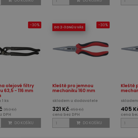
DO KOŠÍKU
DO KOŠÍKU
-30%
-30%
DO 2-3 DNŮ U VÁS
na olejové filtry
Kleště pro jemnou
Kleště 
u 63,5 - 116 mm
mechaniku 160 mm
mechan
h
 1 ks
skladem u dodavatele
skladem 
č
321 Kč
405 K
353 Kč
459 Kč
z DPH
cena bez DPH
cena be
DO KOŠÍKU
DO KOŠÍKU