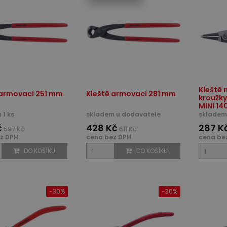
Kleště 
 armovací 251 mm
Kleště armovací 281 mm
kroužky
MINI 14
 1 ks
skladem u dodavatele
skladem 
č
428 Kč
287 K
597 Kč
611 Kč
z DPH
cena bez DPH
cena be
DO KOŠÍKU
DO KOŠÍKU
-30%
-30%