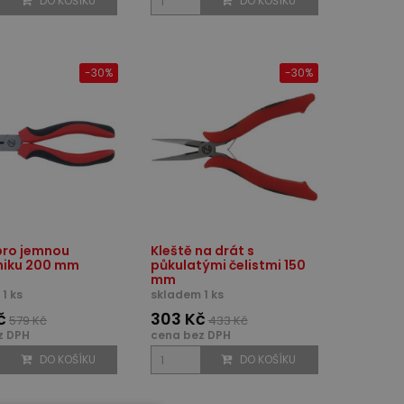
DO KOŠÍKU
DO KOŠÍKU
-30%
-30%
pro jemnou
Kleště na drát s
iku 200 mm
půkulatými čelistmi 150
mm
1 ks
skladem 1 ks
č
303 Kč
579 Kč
433 Kč
z DPH
cena bez DPH
DO KOŠÍKU
DO KOŠÍKU