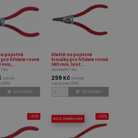
na pojistné
Kleště na pojistné
 pro hřídele rovné
kroužky pro hřídele rovné
0 mm,...
140 mm, hrot...
1 ks
skladem 1 ks
č
259 Kč
410 Kč
370 Kč
z DPH
cena bez DPH
DO KOŠÍKU
DO KOŠÍKU
-30%
-30%
DO 2-3 DNŮ U VÁS