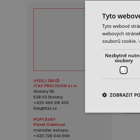
Tyto webové
Tyto webové strán
webových stránek
souborů cookie.
Nezbytně nutn
soubory
Kleště
mechan
VÝDEJ ZBOŽÍ
mm
ITAX PRECISION s.r.o.
skladem
Stolany 115
351 K
ZOBRAZIT P
538 03 Stolany
cena be
+420 469 318 400
itax@itax.cz
POPTÁVKY
Pavel Odehnal
manažer eshopu
+420 728 440 669