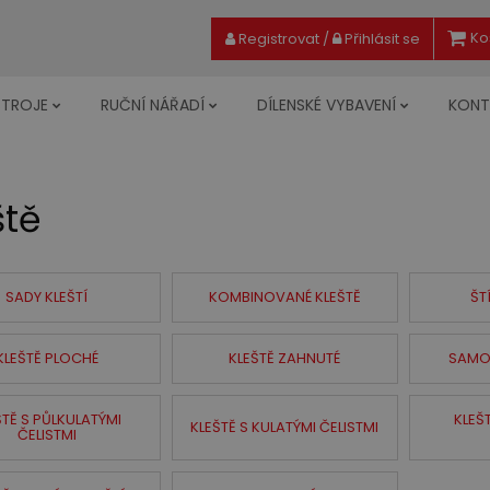
Ko
Registrovat
/
Přihlásit se
STROJE
RUČNÍ NÁŘADÍ
DÍLENSKÉ VYBAVENÍ
KONT
ště
SADY KLEŠTÍ
KOMBINOVANÉ KLEŠTĚ
ŠT
KLEŠTĚ PLOCHÉ
KLEŠTĚ ZAHNUTÉ
SAMO
ŠTĚ S PŮLKULATÝMI
KLEŠ
KLEŠTĚ S KULATÝMI ČELISTMI
ČELISTMI