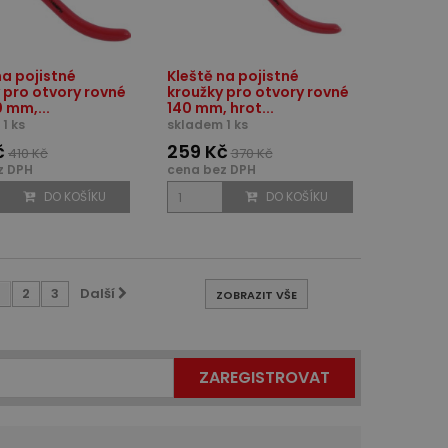
na pojistné
Kleště na pojistné
 pro otvory rovné
kroužky pro otvory rovné
0 mm,...
140 mm, hrot...
1 ks
skladem 1 ks
č
259 Kč
410 Kč
370 Kč
z DPH
cena bez DPH
DO KOŠÍKU
DO KOŠÍKU
1
2
3
Další
ZOBRAZIT VŠE
ZAREGISTROVAT