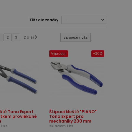
Filtr dle značky
--
1
2
3
Další
ZOBRAZIT VŠE
-30%
Výprodej!
eště Tona Expert
Štípací kleště "PIANO"
ítkem provlékané
Tona Expert pro
m
mechaniky 200 mm
1 ks
skladem 1 ks