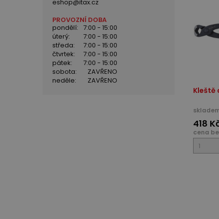
eshop@itax.cz
PROVOZNÍ DOBA
pondělí:
7:00 - 15:00
úterý:
7:00 - 15:00
středa:
7:00 - 15:00
čtvrtek:
7:00 - 15:00
pátek:
7:00 - 15:00
sobota:
ZAVŘENO
neděle:
ZAVŘENO
Kleště
skladem
418 K
cena be