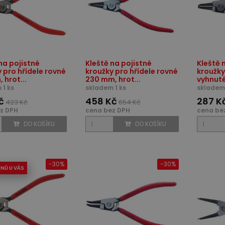
na pojistné
Kleště na pojistné
Kleště 
 pro hřídele rovné
kroužky pro hřídele rovné
kroužky
 hrot...
230 mm, hrot...
vyhnuté
 1 ks
skladem 1 ks
skladem 
č
458 Kč
287 K
423 Kč
654 Kč
z DPH
cena bez DPH
cena be
DO KOŠÍKU
DO KOŠÍKU
-30%
-30%
DNŮ U VÁS