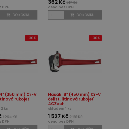
č
362 Kč
517 Kč
z DPH
cena bez DPH
DO KOŠÍKU
DO KOŠÍKU
-30%
-30%
4" (350 mm) Cr-V
Hasák 18" (450 mm) Cr-V
litinová rukojeť
čelist, litinová rukojeť
h
4CZech
2 ks
skladem 1 ks
č
1 527 Kč
1 294 Kč
2 181 Kč
z DPH
cena bez DPH