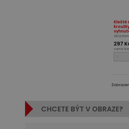
Kleště 
kroužky
vyhnuté
skladem
297 K
cena be
Zobrazeno
CHCETE BÝT V OBRAZE?