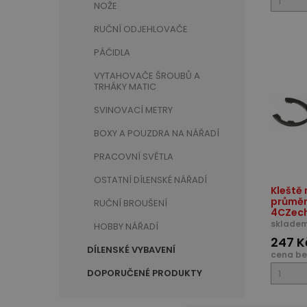
NOŽE
RUČNÍ ODJEHLOVAČE
PÁČIDLA
VYTAHOVAČE ŠROUBŮ A
TRHÁKY MATIC
SVINOVACÍ METRY
BOXY A POUZDRA NA NÁŘADÍ
PRACOVNÍ SVĚTLA
OSTATNÍ DÍLENSKÉ NÁŘADÍ
Kleště 
průměr
RUČNÍ BROUŠENÍ
4CZec
skladem
HOBBY NÁŘADÍ
247 K
DÍLENSKÉ VYBAVENÍ
cena be
DOPORUČENÉ PRODUKTY