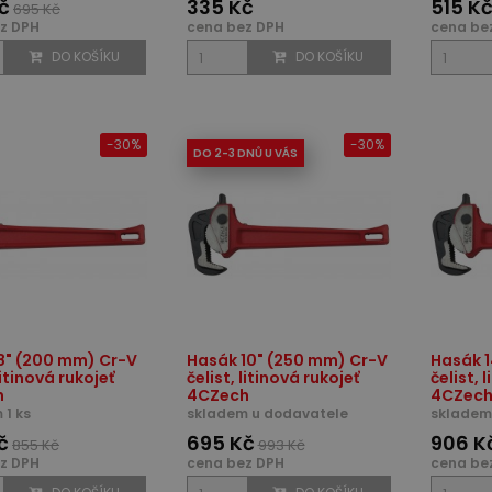
č
335 Kč
515 K
695 Kč
z DPH
cena bez DPH
cena be
DO KOŠÍKU
DO KOŠÍKU
-30%
-30%
DO 2-3 DNŮ U VÁS
8" (200 mm) Cr-V
Hasák 10" (250 mm) Cr-V
Hasák 1
litinová rukojeť
čelist, litinová rukojeť
čelist, 
h
4CZech
4CZec
 1 ks
skladem u dodavatele
skladem 
č
695 Kč
906 K
855 Kč
993 Kč
z DPH
cena bez DPH
cena be