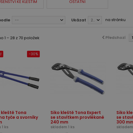
UŠENSTVÍ KE KLEŠTÍM
OSTATNÍ
na stránku
podle
Ukázat
--
28
Předchozí
 1 – 28 z 70 položek
-30%
!
 kleště Tona
Siko kleště Tona Expert
Siko kl
na tyče a svorníky
se stavítkem provlékané
se stav
m
240 mm
300 m
 1 ks
skladem 1 ks
skladem 