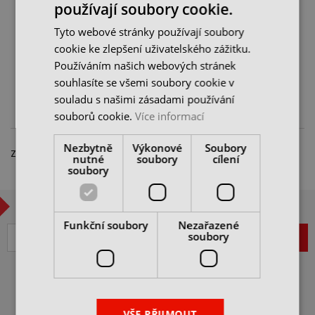
používají soubory cookie.
pro VH-8
(2ks) pro VAF-8
Tyto webové stránky používají soubory
skladem 2 ks
skladem 9 ks
cookie ke zlepšení uživatelského zážitku.
1 323 Kč
2 150 Kč
1 890 Kč
Používáním našich webových stránek
cena bez DPH
cena bez DPH
souhlasíte se všemi soubory cookie v
DO KOŠÍKU
DO KOŠÍKU
souladu s našimi zásadami používání
souborů cookie.
Více informací
Nezbytně
Výkonové
Soubory
Zobrazeno 1 – 2 z 2 položek
nutné
soubory
cílení
soubory
CHCETE BÝT V OBRAZE?
Funkční soubory
Nezařazené
soubory
ZAREGISTROVAT
VŠEOBECNÉ OBCHODNÍ
PODMÍNKY
VŠE PŘIJMOUT