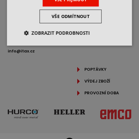
JAK NAKUPOVAT
ITAX PRECISION s.r.o.
REKLAMAČNÍ ŘÁD
Freyova 983/25,
VŠE ODMÍTNOUT
190 00 Praha 9
OCHRANA OSOBNÍCH
ÚDAJŮ
IČ: 25062760
ZOBRAZIT PODROBNOSTI
PODROBNĚ O COOKIES
DIČ: CZ25062760
+420 469 318 400
info@itax.cz
POPTÁVKY
VÝDEJ ZBOŽÍ
PROVOZNÍ DOBA