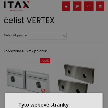
Kč
čelist VERTEX
Seřadit podle
Zobrazeno 1 – 2 z 2 položek
-30%
Tyto webové stránky
Prizmatická čelist (1ks)
Náhradní výměnné čelisti