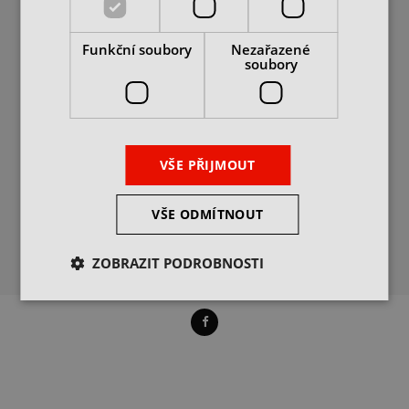
PODROBNĚ O COOKIES
DIČ: CZ25062760
+420 469 318 400
Funkční soubory
Nezařazené
info@itax.cz
soubory
POPTÁVKY
VÝDEJ ZBOŽÍ
VŠE PŘIJMOUT
PROVOZNÍ DOBA
VŠE ODMÍTNOUT
ZOBRAZIT PODROBNOSTI