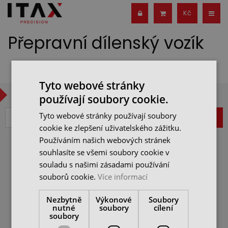
Kč
Přepravní dílenský vozík
Tyto webové stránky
CHCETE BÝT V OBRAZE?
používají soubory cookie.
Tyto webové stránky používají soubory
ZAREGISTROVAT
cookie ke zlepšení uživatelského zážitku.
Používáním našich webových stránek
souhlasíte se všemi soubory cookie v
VŠEOBECNÉ OBCHODNÍ
souladu s našimi zásadami používání
PODMÍNKY
souborů cookie.
Více informací
JAK NAKUPOVAT
ITAX PRECISION s.r.o.
REKLAMAČNÍ ŘÁD
Freyova 983/25,
Nezbytně
Výkonové
Soubory
190 00 Praha 9
OCHRANA OSOBNÍCH
nutné
soubory
cílení
ÚDAJŮ
soubory
IČ: 25062760