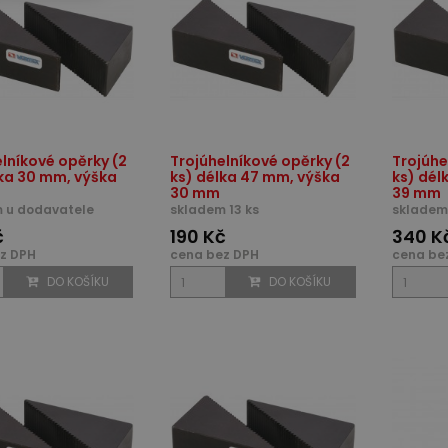
lníkové opěrky (2
Trojúhelníkové opěrky (2
Trojúhe
lka 30 mm, výška
ks) délka 47 mm, výška
ks) dél
30 mm
39 mm
 u dodavatele
skladem 13 ks
skladem 
č
190 Kč
340 K
z DPH
cena bez DPH
cena be
DO KOŠÍKU
DO KOŠÍKU