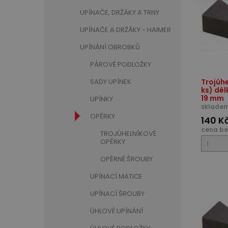
UPÍNAČE, DRŽÁKY A TRNY
UPÍNAČE A DRŽÁKY - HAIMER
UPÍNÁNÍ OBROBKŮ
PÁROVÉ PODLOŽKY
Trojúhe
SADY UPÍNEK
ks) dé
19 mm
UPÍNKY
skladem
OPĚRKY
140 K
cena be
TROJÚHELNÍKOVÉ
OPĚRKY
OPĚRNÉ ŠROUBY
UPÍNACÍ MATICE
UPÍNACÍ ŠROUBY
ÚHLOVÉ UPÍNÁNÍ