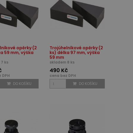
lníkové opěrky (2
Trojúhelníkové opěrky (2
ka 59 mm, výška
ks) délka 97 mm, výška
59 mm
7 ks
skladem 8 ks
č
490 Kč
z DPH
cena bez DPH
DO KOŠÍKU
DO KOŠÍKU