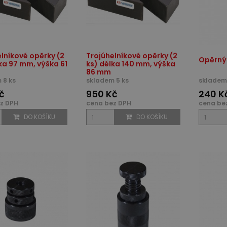
lníkové opěrky (2
Trojúhelníkové opěrky (2
Opěrný
ka 97 mm, výška 61
ks) délka 140 mm, výška
86 mm
 8 ks
skladem 5 ks
skladem 
č
950 Kč
240 K
z DPH
cena bez DPH
cena be
DO KOŠÍKU
DO KOŠÍKU