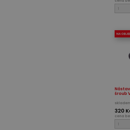
cena be
NA OBJE
Nástav
šroub 
skladem
320 K
cena be