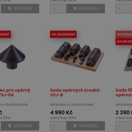
z DPH
cena bez DPH
cena be
DO KOŠÍKU
DO KOŠÍKU
DNÁNÍ
NA OBJEDNÁNÍ
NOVINKA
NA OBJE
ec pro opěrný
Sada opěrných šroubů
Sada 10
VSJ-6A
VSJ-B
opěrný
 u dodavatele
skladem u dodavatele
skladem
č
4 990 Kč
2 390
z DPH
cena bez DPH
cena be
DO KOŠÍKU
DO KOŠÍKU