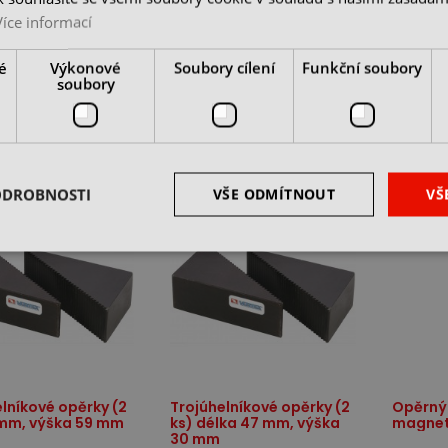
Opěrný šroub s
Sada o
 šroub VSJ-70
Více informací
magnetem VSJM-110
VSJ-A
 u dodavatele
skladem 8 ks
skladem 
é
Výkonové
Soubory cílení
Funkční soubory
č
1 190 Kč
2 188 
soubory
z DPH
cena bez DPH
cena be
DO KOŠÍKU
DO KOŠÍKU
ODROBNOSTI
VŠE ODMÍTNOUT
VŠ
lníkové opěrky (2
Trojúhelníkové opěrky (2
Opěrný 
 mm, výška 59 mm
ks) délka 47 mm, výška
magnet
30 mm