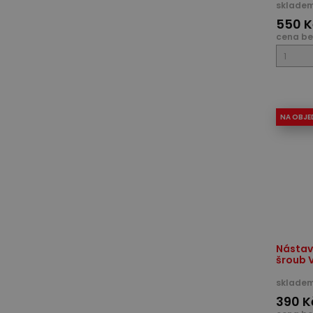
skladem
550 K
cena be
NA OBJE
Nástav
šroub 
skladem
390 K