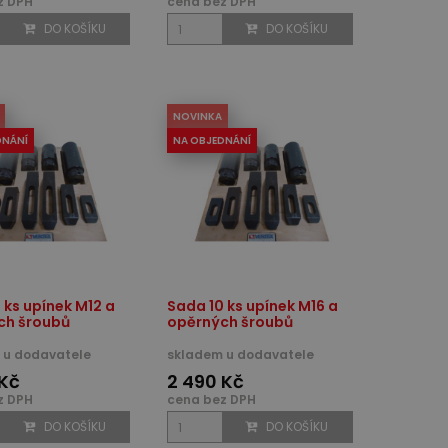
z DPH
cena bez DPH
DO KOŠÍKU
DO KOŠÍKU
NOVINKA
DNÁNÍ
NA OBJEDNÁNÍ
 ks upínek M12 a
Sada 10 ks upínek M16 a
ch šroubů
opěrných šroubů
 u dodavatele
skladem u dodavatele
 Kč
2 490 Kč
z DPH
cena bez DPH
DO KOŠÍKU
DO KOŠÍKU