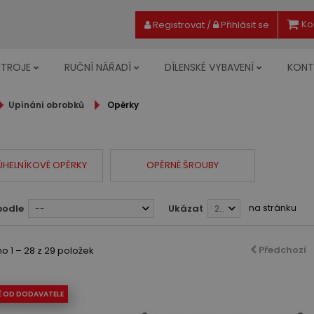
Ko
Registrovat
/
Přihlásit se
STROJE
RUČNÍ NÁŘADÍ
DÍLENSKÉ VYBAVENÍ
KONT
Upínání obrobků
Opěrky
ÚHELNÍKOVÉ OPĚRKY
OPĚRNÉ ŠROUBY
na stránku
podle
Ukázat
--
28
Předchozí
 1 – 28 z 29 položek
Ě OD DODAVATELE