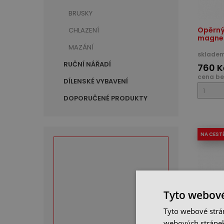
BRUSKY
Opěrný
CHLAZENÍ
magne
MAZÁNÍ
skladem
RUČNÍ NÁŘADÍ
760 K
cena be
DÍLENSKÉ VYBAVENÍ
DOPORUČENÉ PRODUKTY
NA CEST
Tyto webové
Tyto webové strán
webových stránek