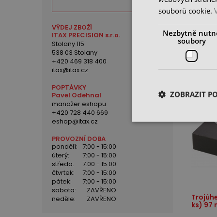
Opěrný
souborů cookie.
VÝDEJ ZBOŽÍ
skladem
Nezbytně nutn
ITAX PRECISION s.r.o.
250 K
soubory
Stolany 115
cena be
538 03 Stolany
+420 469 318 400
itax@itax.cz
POPTÁVKY
ZOBRAZIT P
Pavel Odehnal
manažer eshopu
+420 728 440 669
eshop@itax.cz
PROVOZNÍ DOBA
pondělí:
7:00 - 15:00
úterý:
7:00 - 15:00
středa:
7:00 - 15:00
čtvrtek:
7:00 - 15:00
pátek:
7:00 - 15:00
sobota:
ZAVŘENO
Trojúhe
neděle:
ZAVŘENO
ks) 97