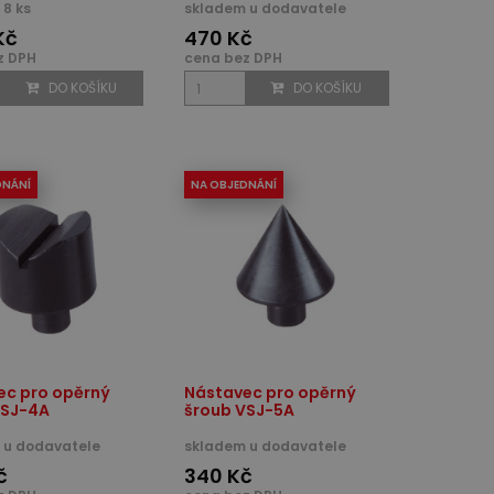
8 ks
skladem u dodavatele
Kč
470 Kč
z DPH
cena bez DPH
DO KOŠÍKU
DO KOŠÍKU
DNÁNÍ
NA OBJEDNÁNÍ
ec pro opěrný
Nástavec pro opěrný
VSJ-4A
šroub VSJ-5A
 u dodavatele
skladem u dodavatele
č
340 Kč