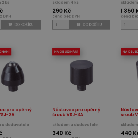
 2 ks
skladem 4 ks
skladem 
č
290 Kč
1 350 
z DPH
cena bez DPH
cena be
DO KOŠÍKU
DO KOŠÍKU
DNÁNÍ
NA OBJEDNÁNÍ
NA OBJE
ec pro opěrný
Nástavec pro opěrný
Nástav
VSJ-2A
šroub VSJ-3A
šroub 
 u dodavatele
skladem u dodavatele
skladem
č
340 Kč
440 K