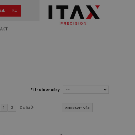
šík
Kč
AKT
Filtr dle značky
--
1
2
Další
ZOBRAZIT VŠE