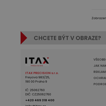
Zobrazeno
CHCETE BÝT V OBRAZE?
VŠEOBE
JAK NA
REKLAM
ITAX PRECISION s.r.o.
Freyova 983/25,
OCHRAN
190 00 Praha 9
PODROB
IČ: 25062760
DIČ: CZ25062760
+420 469 318 400