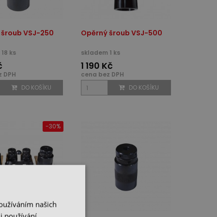
 šroub VSJ-250
Opěrný šroub VSJ-500
18 ks
skladem 1 ks
č
1 190 Kč
z DPH
cena bez DPH
DO KOŠÍKU
DO KOŠÍKU
-30%
Používáním našich
i používání