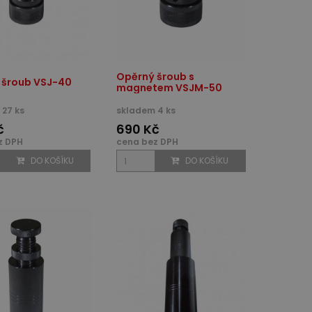
Opěrný šroub s
 šroub VSJ-40
magnetem VSJM-50
27 ks
skladem 4 ks
č
690 Kč
z DPH
cena bez DPH
DO KOŠÍKU
DO KOŠÍKU