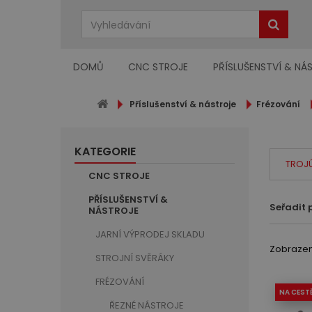
DOMŮ
CNC STROJE
PŘÍSLUŠENSTVÍ & NÁ
Příslušenství & nástroje
Frézování
KATEGORIE
TROJ
CNC STROJE
PŘÍSLUŠENSTVÍ &
Seřadit 
NÁSTROJE
JARNÍ VÝPRODEJ SKLADU
Zobrazeno
STROJNÍ SVĚRÁKY
FRÉZOVÁNÍ
NA CEST
ŘEZNÉ NÁSTROJE