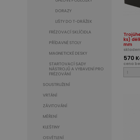
ÚHLOVÉ PODLOŽKY
DORAZY
LIŠTY DO T-DRÁŽEK
FRÉZOVACÍ SKLÍČIDLA
Trojúhe
ks) dél
PŘÍDAVNÉ STOLY
mm
skladem
MAGNETICKÉ DESKY
570 K
STARTOVACÍ SADY
cena be
NÁSTROJŮ A VYBAVENÍ PRO
FRÉZOVÁNÍ
SOUSTRUŽENÍ
VRTÁNÍ
ZÁVITOVÁNÍ
MĚŘENÍ
KLEŠTINY
OSVĚTLENÍ