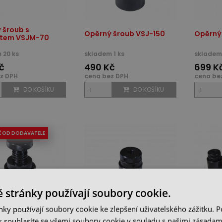
 šroub s
Opěrný šroub VSJ-150
Opěrný
tem VSJM-70
 20 ks
skladem 1 ks
skladem 
č
490 Kč
699 K
z DPH
cena bez DPH
cena be
DO KOŠÍKU
DO KOŠÍKU
Ě OD DODAVATELE
 stránky používají soubory cookie.
ky používají soubory cookie ke zlepšení uživatelského zážitku. 
 souhlasíte se všemi soubory cookie v souladu s našimi zásadam