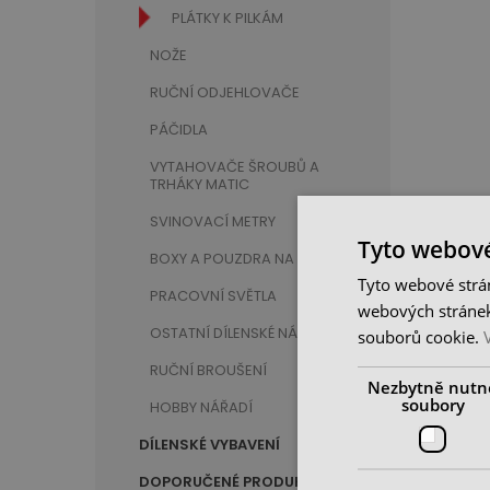
PLÁTKY K PILKÁM
NOŽE
RUČNÍ ODJEHLOVAČE
PÁČIDLA
VYTAHOVAČE ŠROUBŮ A
TRHÁKY MATIC
SVINOVACÍ METRY
Tyto webové
BOXY A POUZDRA NA NÁŘADÍ
Tyto webové strán
PRACOVNÍ SVĚTLA
webových stránek
OSTATNÍ DÍLENSKÉ NÁŘADÍ
souborů cookie.
RUČNÍ BROUŠENÍ
Nezbytně nutn
soubory
HOBBY NÁŘADÍ
DÍLENSKÉ VYBAVENÍ
DOPORUČENÉ PRODUKTY