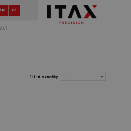
šík
Kč
AKT
Filtr dle značky
--