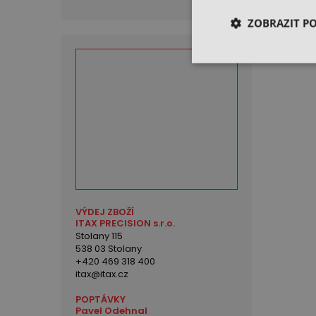
ZOBRAZIT P
VÝDEJ ZBOŽÍ
ITAX PRECISION s.r.o.
Stolany 115
538 03 Stolany
+420 469 318 400
itax@itax.cz
POPTÁVKY
Pavel Odehnal