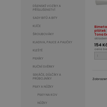
DÍLENSKÉ VOZÍKY A
PŘÍSLUŠENSTVÍ
SADY BITŮ A BITY
KLÍČE
Bimeta
plátek
ŠROUBOVÁKY
Tona E
skladem
KLADIVA, PALICE A PALIČKY
154 K
cena be
KLEŠTĚ
PILNÍKY
RUČNÍ SVĚRKY
SEKÁČE, DŮLČÍKY A
PRŮBOJNÍKY
Zobrazeno
PILKY A NŮŽKY
PILKY NA KOV
NŮŽKY