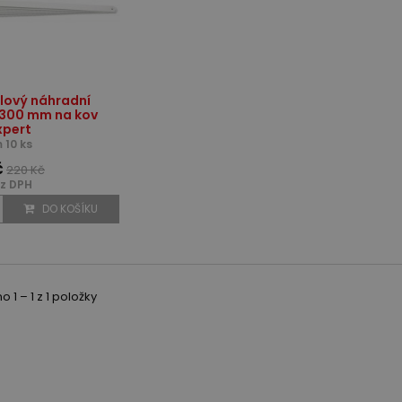
lový náhradní
 300 mm na kov
xpert
 10 ks
č
220 Kč
z DPH
DO KOŠÍKU
 1 – 1 z 1 položky