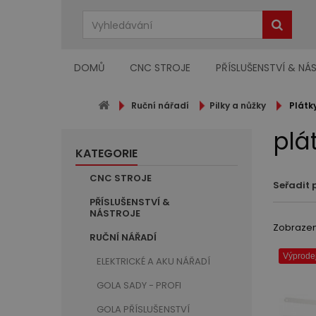
DOMŮ
CNC STROJE
PŘÍSLUŠENSTVÍ & NÁ
Ruční nářadí
Pilky a nůžky
Plátk
plá
KATEGORIE
CNC STROJE
Seřadit 
PŘÍSLUŠENSTVÍ &
NÁSTROJE
Zobrazeno
RUČNÍ NÁŘADÍ
Výprodej
ELEKTRICKÉ A AKU NÁŘADÍ
GOLA SADY - PROFI
GOLA PŘÍSLUŠENSTVÍ