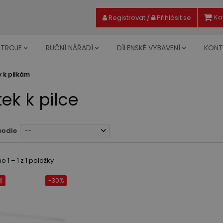
Ko
Registrovat
/
Přihlásit se
STROJE
RUČNÍ NÁŘADÍ
DÍLENSKÉ VYBAVENÍ
KONT
y k pilkám
tek k pilce
podle
--
 1 – 1 z 1 položky
-30%
!