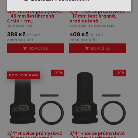
3/4” Hlavice průmyslová
3/4” Hlavice průmyslová
- 46 mm šestihranná
- 17 mm šestihranná,
CrMo + trn,...
prodloužená...
skladem 1 ks
skladem u dodavatele
389 Kč
408 Kč
556 Kč
583 Kč
cena bez DPH
cena bez DPH
DO KOŠÍKU
DO KOŠÍKU
-30%
-30%
DO 2-3 DNŮ U VÁS
3/4” Hlavice průmyslová
3/4” Hlavice průmyslová