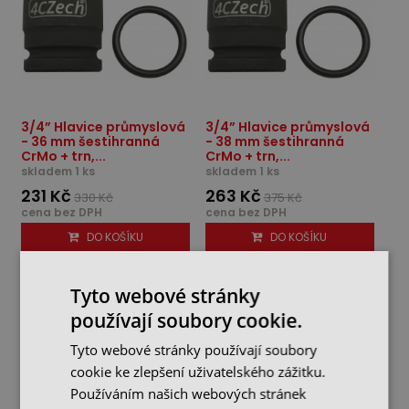
3/4” Hlavice průmyslová
3/4” Hlavice průmyslová
- 36 mm šestihranná
- 38 mm šestihranná
CrMo + trn,...
CrMo + trn,...
skladem 1 ks
skladem 1 ks
231 Kč
263 Kč
330 Kč
375 Kč
cena bez DPH
cena bez DPH
DO KOŠÍKU
DO KOŠÍKU
Tyto webové stránky
-30%
-30%
používají soubory cookie.
Tyto webové stránky používají soubory
cookie ke zlepšení uživatelského zážitku.
Používáním našich webových stránek