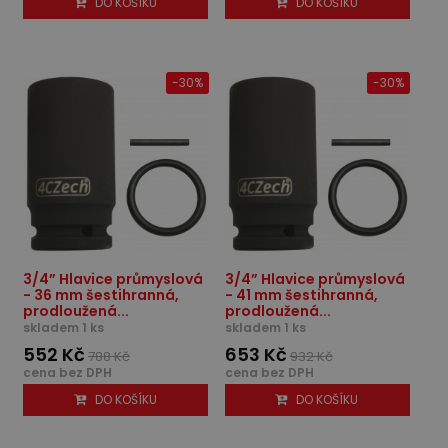
DO KOŠÍKU
DO KOŠÍKU
-30%
-30%
3/4” Hlavice průmyslová
3/4” Hlavice průmyslová
- 36 mm šestihranná,
- 41 mm šestihranná,
prodloužená...
prodloužená...
skladem 1 ks
skladem 1 ks
552 Kč
653 Kč
788 Kč
932 Kč
cena bez DPH
cena bez DPH
DO KOŠÍKU
DO KOŠÍKU