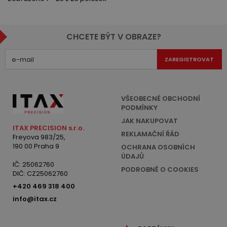
CHCETE BÝT V OBRAZE?
ZAREGISTROVAT
VŠEOBECNÉ OBCHODNÍ
PODMÍNKY
JAK NAKUPOVAT
ITAX PRECISION s.r.o.
REKLAMAČNÍ ŘÁD
Freyova 983/25,
190 00 Praha 9
OCHRANA OSOBNÍCH
ÚDAJŮ
IČ: 25062760
PODROBNĚ O COOKIES
DIČ: CZ25062760
+420 469 318 400
info@itax.cz