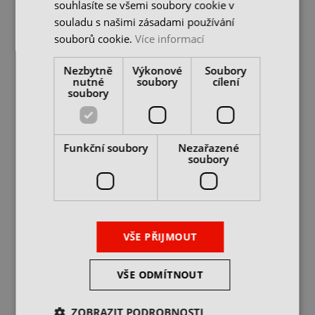
souhlasíte se všemi soubory cookie v
souladu s našimi zásadami používání
souborů cookie.
Více informací
3/4” Hlavice průmyslová
3/4” Hlavice průmyslová
Nezbytně
Výkonové
Soubory
- 41 mm šestihranná
- 42 mm šestihranná
nutné
soubory
cílení
CrMo + trn,...
CrMo + trn,...
soubory
skladem 1 ks
skladem 1 ks
302 Kč
357 Kč
432 Kč
510 Kč
cena bez DPH
cena bez DPH
DO KOŠÍKU
DO KOŠÍKU
Funkční soubory
Nezařazené
soubory
-30%
-30%
DO 2-3 DNŮ U VÁS
VŠE PŘIJMOUT
VŠE ODMÍTNOUT
ZOBRAZIT PODROBNOSTI