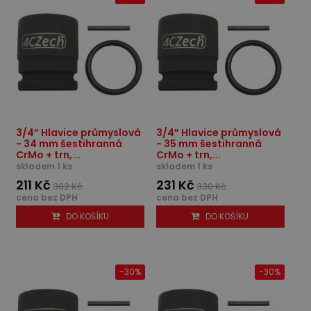
3/4” Hlavice průmyslová
3/4” Hlavice průmyslová
- 34 mm šestihranná
- 35 mm šestihranná
CrMo + trn,...
CrMo + trn,...
skladem 1 ks
skladem 1 ks
211 Kč
231 Kč
302 Kč
330 Kč
cena bez DPH
cena bez DPH
DO KOŠÍKU
DO KOŠÍKU
-30%
-30%