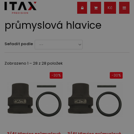
Kč
průmyslová hlavice
Seřadit podle
Zobrazeno 1 – 28 z 28 položek
-30%
-30%
3/4” Hlavice průmyslová
3/4” Hlavice průmyslová