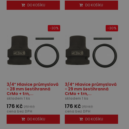
DO KOŠÍKU
DO KOŠÍKU
-30%
-30%
3/4” Hlavice průmyslová
3/4” Hlavice průmyslová
- 28 mm šestihranná
- 29 mm šestihranná
CrMo + trn,...
CrMo + trn,...
skladem 1 ks
skladem 1 ks
176 Kč
176 Kč
251 Kč
251 Kč
cena bez DPH
cena bez DPH
DO KOŠÍKU
DO KOŠÍKU