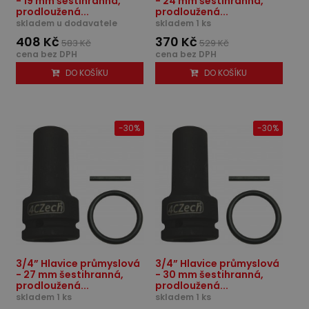
- 19 mm šestihranná,
- 24 mm šestihranná,
prodloužená...
prodloužená...
skladem u dodavatele
skladem 1 ks
408 Kč
370 Kč
583 Kč
529 Kč
cena bez DPH
cena bez DPH
DO KOŠÍKU
DO KOŠÍKU
-30%
-30%
3/4” Hlavice průmyslová
3/4” Hlavice průmyslová
- 27 mm šestihranná,
- 30 mm šestihranná,
prodloužená...
prodloužená...
skladem 1 ks
skladem 1 ks