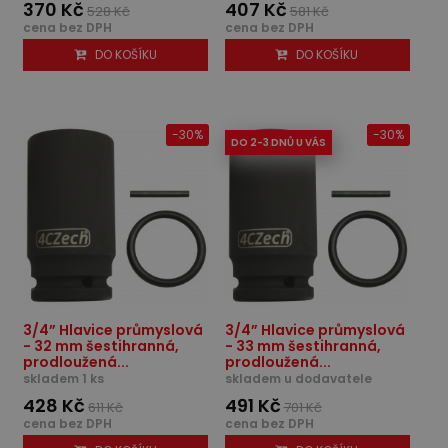
370 Kč
407 Kč
528 Kč
581 Kč
cena bez DPH
cena bez DPH
DO KOŠÍKU
DO KOŠÍKU
-30%
-30%
DO 2-3 DNŮ U VÁS
3/4” Hlavice průmyslová
3/4” Hlavice průmyslová
- 32 mm šestihranná,
- 33 mm šestihranná,
prodloužená...
prodloužená...
skladem 1 ks
skladem u dodavatele
428 Kč
491 Kč
611 Kč
701 Kč
cena bez DPH
cena bez DPH