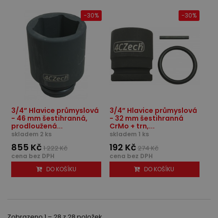
-30%
-30%
3/4” Hlavice průmyslová
3/4” Hlavice průmyslová
- 46 mm šestihranná,
- 32 mm šestihranná
prodloužená...
CrMo + trn,...
skladem 2 ks
skladem 1 ks
855 Kč
192 Kč
1 222 Kč
274 Kč
cena bez DPH
cena bez DPH
DO KOŠÍKU
DO KOŠÍKU
Zobrazeno 1 – 28 z 28 položek