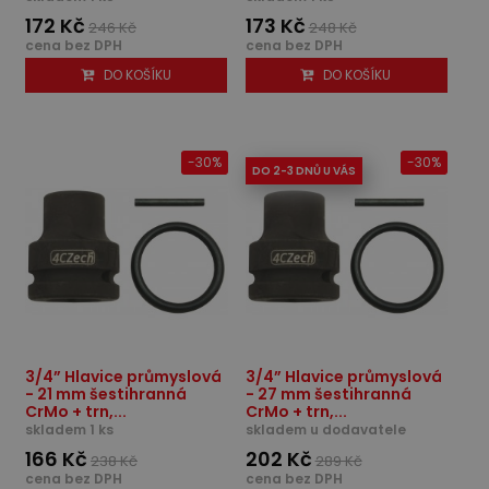
172 Kč
173 Kč
246 Kč
248 Kč
cena bez DPH
cena bez DPH
DO KOŠÍKU
DO KOŠÍKU
-30%
-30%
DO 2-3 DNŮ U VÁS
3/4” Hlavice průmyslová
3/4” Hlavice průmyslová
- 21 mm šestihranná
- 27 mm šestihranná
CrMo + trn,...
CrMo + trn,...
skladem 1 ks
skladem u dodavatele
166 Kč
202 Kč
238 Kč
289 Kč
cena bez DPH
cena bez DPH