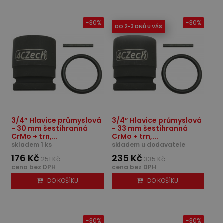
-30%
-30%
DO 2-3 DNŮ U VÁS
3/4” Hlavice průmyslová
3/4” Hlavice průmyslová
- 30 mm šestihranná
- 33 mm šestihranná
CrMo + trn,...
CrMo + trn,...
skladem 1 ks
skladem u dodavatele
176 Kč
235 Kč
251 Kč
335 Kč
cena bez DPH
cena bez DPH
DO KOŠÍKU
DO KOŠÍKU
-30%
-30%