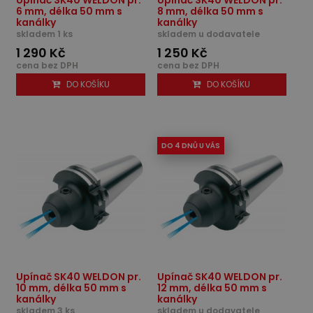
6 mm, délka 50 mm s
8 mm, délka 50 mm s
kanálky
kanálky
skladem 1 ks
skladem u dodavatele
1 290 Kč
1 250 Kč
cena bez DPH
cena bez DPH
DO KOŠÍKU
DO KOŠÍKU
DO 4 DNŮ U VÁS
Upínač SK40 WELDON pr.
Upínač SK40 WELDON pr.
10 mm, délka 50 mm s
12 mm, délka 50 mm s
kanálky
kanálky
skladem 3 ks
skladem u dodavatele