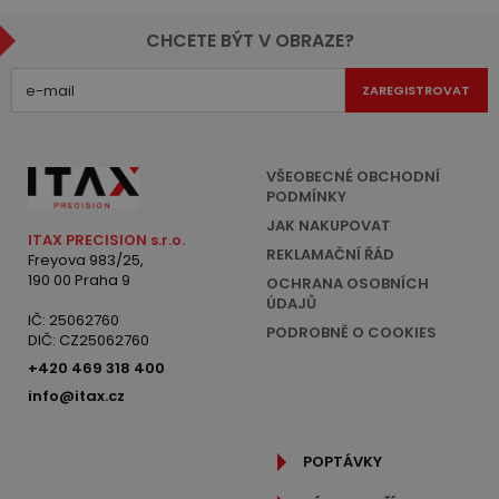
CHCETE BÝT V OBRAZE?
ZAREGISTROVAT
VŠEOBECNÉ OBCHODNÍ
PODMÍNKY
JAK NAKUPOVAT
ITAX PRECISION s.r.o.
REKLAMAČNÍ ŘÁD
Freyova 983/25,
190 00 Praha 9
OCHRANA OSOBNÍCH
ÚDAJŮ
IČ: 25062760
PODROBNĚ O COOKIES
DIČ: CZ25062760
+420 469 318 400
info@itax.cz
POPTÁVKY