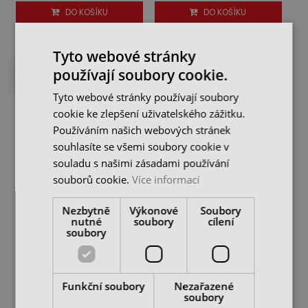
DO KOŠÍKU
DO KOŠÍKU
Tyto webové stránky
používají soubory cookie.
DO 4 DNŮ U VÁS
Tyto webové stránky používají soubory
cookie ke zlepšení uživatelského zážitku.
Používáním našich webových stránek
souhlasíte se všemi soubory cookie v
souladu s našimi zásadami používání
souborů cookie.
Více informací
Upínač SK40 WELDON pr.
Upínač SK40 WELDON pr.
Nezbytně
Výkonové
Soubory
18 mm, délka 63 mm s
20 mm, délka 63 mm s
nutné
soubory
cílení
kanálky
kanálky
soubory
skladem u dodavatele
skladem 2 ks
1 250 Kč
1 250 Kč
cena bez DPH
cena bez DPH
DO KOŠÍKU
DO KOŠÍKU
Funkční soubory
Nezařazené
soubory