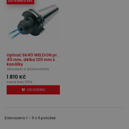
DO 4 DNŮ U VÁS
Upínač SK40 WELDON pr.
40 mm, délka 120 mm s
kanálky
skladem u dodavatele
1 810 Kč
cena bez DPH
DO KOŠÍKU
Zobrazeno 1 – 11 z 11 položek