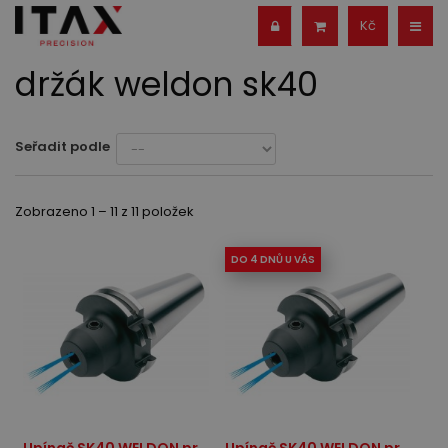
Kč
držák weldon sk40
Seřadit podle
Zobrazeno 1 – 11 z 11 položek
DO 4 DNŮ U VÁS
Upínač SK40 WELDON pr.
Upínač SK40 WELDON pr.