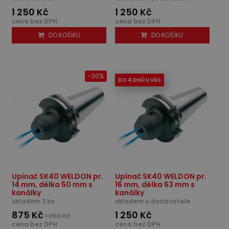
1 250 Kč
1 250 Kč
cena bez DPH
cena bez DPH
DO KOŠÍKU
DO KOŠÍKU
-30%
DO 4 DNŮ U VÁS
Upínač SK40 WELDON pr.
Upínač SK40 WELDON pr.
14 mm, délka 50 mm s
16 mm, délka 63 mm s
kanálky
kanálky
skladem 2 ks
skladem u dodavatele
875 Kč
1 250 Kč
1 250 Kč
cena bez DPH
cena bez DPH