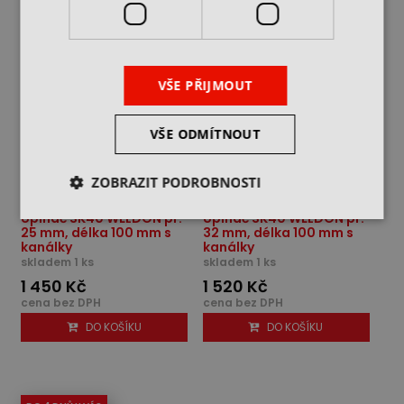
VŠE PŘIJMOUT
VŠE ODMÍTNOUT
ZOBRAZIT PODROBNOSTI
Upínač SK40 WELDON pr.
Upínač SK40 WELDON pr.
25 mm, délka 100 mm s
32 mm, délka 100 mm s
kanálky
kanálky
skladem 1 ks
skladem 1 ks
1 450 Kč
1 520 Kč
cena bez DPH
cena bez DPH
DO KOŠÍKU
DO KOŠÍKU