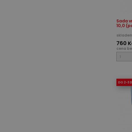
Sada vr
10,0 (p
skladem
760 K
cena be
DO 2-3 