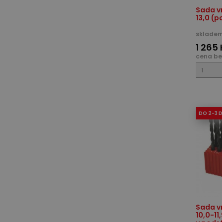
Sada vr
13,0 (p
skladem
1 265
cena be
DO 2-3 
Sada v
10,0-11