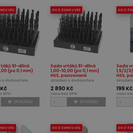
DNŮ U VÁS
DO 2-3 DNŮ U VÁS
DO 2-3 D
rtáků 91-dílná
Sada vrtáků 91-dílná
Sada vr
,00 (po 0,1 mm)
1,00-10,00 (po 0,1 mm)
1,5/2/3
HSS, pasivovaná
HSS, p
 u dodavatele
skladem u dodavatele
skladem
 Kč
2 890 Kč
199 Kč
z DPH
cena bez DPH
cena be
DO KOŠÍKU
DO KOŠÍKU
DNŮ U VÁS
DO 2-3 DNŮ U VÁS
DO 2-3 D