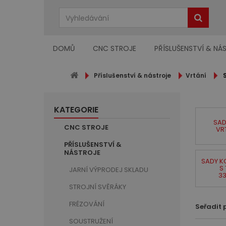
DOMŮ
CNC STROJE
PŘÍSLUŠENSTVÍ & NÁ
Příslušenství & nástroje
Vrtání
KATEGORIE
SAD
CNC STROJE
VR
PŘÍSLUŠENSTVÍ &
NÁSTROJE
SADY K
S
JARNÍ VÝPRODEJ SKLADU
3
STROJNÍ SVĚRÁKY
FRÉZOVÁNÍ
Seřadit 
SOUSTRUŽENÍ