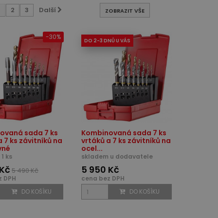
1
2
3
Další
ZOBRAZIT VŠE
-30%
DO 2-3 DNŮ U VÁS
ovaná sada 7 ks
Kombinovaná sada 7 ks
a 7 ks závitníků na
vrtáků a 7 ks závitníků na
vné
ocel...
1 ks
skladem u dodavatele
 Kč
5 950 Kč
5 490 Kč
z DPH
cena bez DPH
DO KOŠÍKU
DO KOŠÍKU