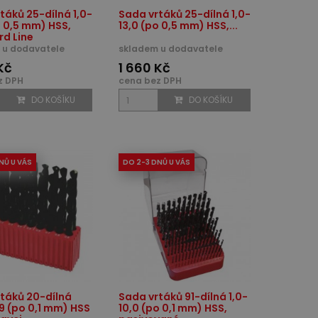
táků 25-dílná 1,0-
Sada vrtáků 25-dílná 1,0-
o 0,5 mm) HSS,
13,0 (po 0,5 mm) HSS,...
d Line
 u dodavatele
skladem u dodavatele
Kč
1 660 Kč
z DPH
cena bez DPH
DO KOŠÍKU
DO KOŠÍKU
NŮ U VÁS
DO 2-3 DNŮ U VÁS
táků 20-dílná
Sada vrtáků 91-dílná 1,0-
,9 (po 0,1 mm) HSS
10,0 (po 0,1 mm) HSS,