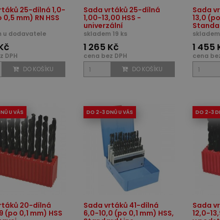
táků 25-dílná 1,0-
Sada vrtáků 25-dílná
Sada vr
o 0,5 mm) RN HSS
1,00-13,00 HSS -
13,0 (p
univerzální
Standar
 u dodavatele
skladem 19 ks
skladem
 Kč
1 265 Kč
1 455 
z DPH
cena bez DPH
cena be
DO KOŠÍKU
DO KOŠÍKU
DNŮ U VÁS
DO 2-3 DNŮ U VÁS
DO 2-3 D
rtáků 20-dílná
Sada vrtáků 41-dílná
Sada vr
,9 (po 0,1 mm) HSS
6,0-10,0 (po 0,1 mm) HSS,
12,0-13