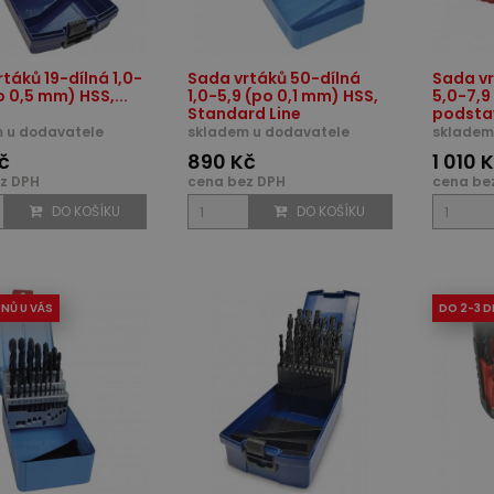
táků 19-dílná 1,0-
Sada vrtáků 50-dílná
Sada vr
o 0,5 mm) HSS,...
1,0-5,9 (po 0,1 mm) HSS,
5,0-7,9
Standard Line
podsta
 u dodavatele
skladem u dodavatele
skladem
č
890 Kč
1 010 
z DPH
cena bez DPH
cena be
DO KOŠÍKU
DO KOŠÍKU
DNŮ U VÁS
DO 2-3 D