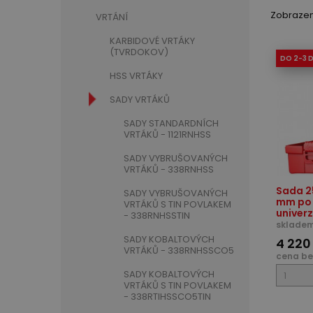
Zobrazeno
VRTÁNÍ
KARBIDOVÉ VRTÁKY
(TVRDOKOV)
DO 2-3 
HSS VRTÁKY
SADY VRTÁKŮ
SADY STANDARDNÍCH
VRTÁKŮ - 1121RNHSS
SADY VYBRUŠOVANÝCH
VRTÁKŮ - 338RNHSS
Sada 25
SADY VYBRUŠOVANÝCH
mm po
VRTÁKŮ S TIN POVLAKEM
univerz
- 338RNHSSTIN
skladem
SADY KOBALTOVÝCH
4 220
VRTÁKŮ - 338RNHSSCO5
cena be
SADY KOBALTOVÝCH
VRTÁKŮ S TIN POVLAKEM
- 338RTIHSSCO5TIN