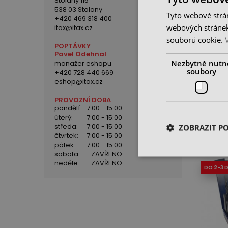
Stolany 115
538 03 Stolany
Tyto webové strán
+420 469 318 400
webových stránek
itax@itax.cz
souborů cookie.
POPTÁVKY
Pavel Odehnal
Sada vr
Nezbytně nutn
manažer eshopu
10,0 (p
soubory
+420 728 440 669
Standa
eshop@itax.cz
skladem
630 K
PROVOZNÍ DOBA
pondělí:
7:00 - 15:00
cena be
úterý:
7:00 - 15:00
středa:
7:00 - 15:00
ZOBRAZIT P
čtvrtek:
7:00 - 15:00
pátek:
7:00 - 15:00
sobota:
ZAVŘENO
neděle:
ZAVŘENO
DO 2-3 