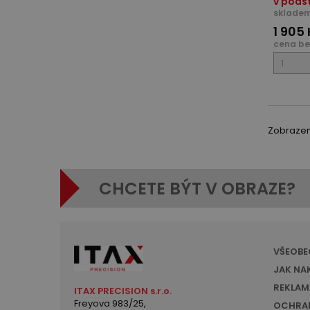
v pods
skladem
1 905
cena be
Zobrazeno
CHCETE BÝT V OBRAZE?
VŠEOBE
JAK NA
REKLAM
ITAX PRECISION s.r.o.
Freyova 983/25,
OCHRAN