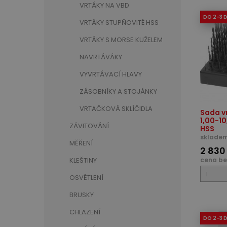
VRTÁKY NA VBD
DO 2-3 
VRTÁKY STUPŇOVITÉ HSS
VRTÁKY S MORSE KUŽELEM
NAVRTÁVÁKY
VYVRTÁVACÍ HLAVY
ZÁSOBNÍKY A STOJÁNKY
VRTAČKOVÁ SKLÍČIDLA
Sada v
1,00-10
ZÁVITOVÁNÍ
HSS
skladem
MĚŘENÍ
2 830
KLEŠTINY
cena be
OSVĚTLENÍ
BRUSKY
CHLAZENÍ
DO 2-3 