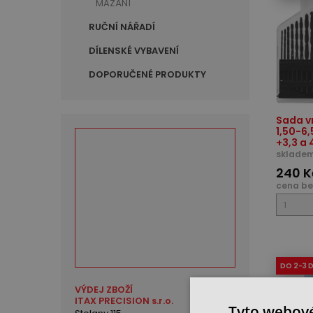
MAZÁNÍ
RUČNÍ NÁŘADÍ
DÍLENSKÉ VYBAVENÍ
DOPORUČENÉ PRODUKTY
Sada v
1,50-6
+3,3 a 4
skladem
240 K
cena be
DO 2-3 
VÝDEJ ZBOŽÍ
ITAX PRECISION s.r.o.
Tyto webové