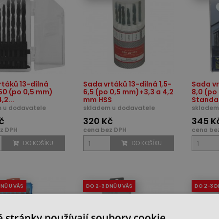
rtáků 13-dílná
Sada vrtáků 13-dílná 1,5-
Sada vr
,50 (po 0,5 mm)
6,5 (po 0,5 mm)+3,3 a 4,2
8,0 (po
,2...
mm HSS
Standar
 u dodavatele
skladem u dodavatele
skladem
č
320 Kč
345 K
z DPH
cena bez DPH
cena be
DO KOŠÍKU
DO KOŠÍKU
DNŮ U VÁS
DO 2-3 DNŮ U VÁS
DO 2-3 D
 stránky používají soubory cookie.