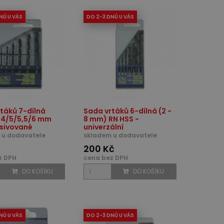
NŮ U VÁS
DO 2-3 DNŮ U VÁS
táků 7-dílná
Sada vrtáků 6-dílná (2 -
/4/5/5,5/6 mm
8 mm) RN HSS -
asivované
univerzální
 u dodavatele
skladem u dodavatele
200 Kč
z DPH
cena bez DPH
DO KOŠÍKU
DO KOŠÍKU
NŮ U VÁS
DO 2-3 DNŮ U VÁS