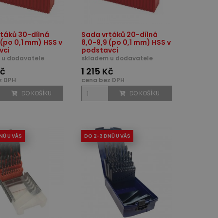
táků 30-dílná
Sada vrtáků 20-dílná
 (po 0,1 mm) HSS v
8,0-9,9 (po 0,1 mm) HSS v
vci
podstavci
 u dodavatele
skladem u dodavatele
Kč
1 215 Kč
z DPH
cena bez DPH
DO KOŠÍKU
DO KOŠÍKU
NŮ U VÁS
DO 2-3 DNŮ U VÁS