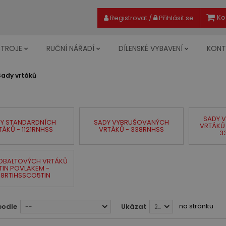
Ko
Registrovat
/
Přihlásit se
STROJE
RUČNÍ NÁŘADÍ
DÍLENSKÉ VYBAVENÍ
KONT
Sady vrtáků
SADY 
Y STANDARDNÍCH
SADY VYBRUŠOVANÝCH
VRTÁKŮ 
TÁKŮ - 1121RNHSS
VRTÁKŮ - 338RNHSS
3
OBALTOVÝCH VRTÁKŮ
 TIN POVLAKEM -
38RTIHSSCO5TIN
na stránku
podle
Ukázat
--
28