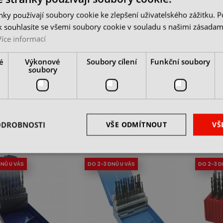
ky používají soubory cookie ke zlepšení uživatelského zážitku. 
 souhlasíte se všemi soubory cookie v souladu s našimi zásadam
Více informací
táků 19-dílná 1,0-
Sada vrtáků 19-dílná 1,0-
Sada vr
é
Výkonové
Soubory cílení
Funkční soubory
o 0,5 mm) HSS,
10,0 (po 0,5 mm) HSS,
10,0 (p
soubory
rd Line
Standard Line
plast....
 u dodavatele
skladem u dodavatele
skladem
č
635 Kč
655 K
z DPH
cena bez DPH
cena be
DO KOŠÍKU
DO KOŠÍKU
ODROBNOSTI
VŠE ODMÍTNOUT
VŠ
DNŮ U VÁS
DO 2-3 DNŮ U VÁS
DO 2-3 D