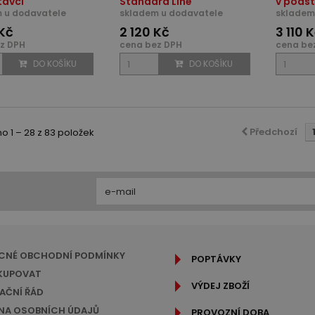
tavci
Standard Line
v podst
 u dodavatele
skladem u dodavatele
skladem
 Kč
2 120 Kč
3 110 
z DPH
cena bez DPH
cena be
DO KOŠÍKU
DO KOŠÍKU
Předchozí
 1 – 28 z 83 položek
CNÉ OBCHODNÍ PODMÍNKY
POPTÁVKY
KUPOVAT
VÝDEJ ZBOŽÍ
AČNÍ ŘÁD
A OSOBNÍCH ÚDAJŮ
PROVOZNÍ DOBA