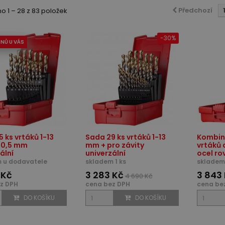
Předchozí
 1 – 28 z 83 položek
-30%
DNŮ U VÁS
 ks vrtáků 1-13
Sada 29 ks vrtáků 1-13
Kombin
 0,5 mm
mm + pro závity
vrtáků 
ální
univerzální
ocel ro
 u dodavatele
skladem 1 ks
skladem 
 Kč
3 283 Kč
3 843
4 690 Kč
z DPH
cena bez DPH
cena be
DO KOŠÍKU
DO KOŠÍKU