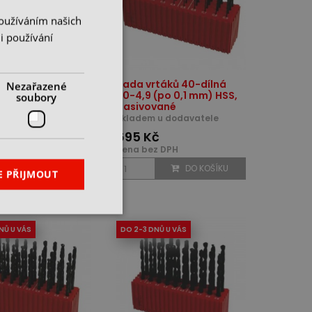
Používáním našich
i používání
táků 19-dílná 1,0-
Sada vrtáků 40-dílná
Nezařazené
o 0,5 mm) HSS v
1,0-4,9 (po 0,1 mm) HSS,
soubory
pasivované
 u dodavatele
skladem u dodavatele
č
695 Kč
z DPH
cena bez DPH
DO KOŠÍKU
DO KOŠÍKU
E PŘIJMOUT
NŮ U VÁS
DO 2-3 DNŮ U VÁS