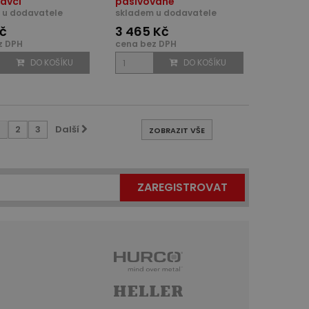
avci
pasivované
 u dodavatele
skladem u dodavatele
Kč
3 465 Kč
z DPH
cena bez DPH
DO KOŠÍKU
DO KOŠÍKU
1
2
3
Další
ZOBRAZIT VŠE
ZAREGISTROVAT