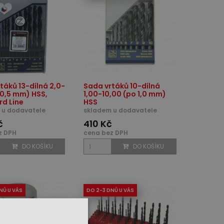
táků 13-dílná 2,0-
Sada vrtáků 10-dílná
 0,5 mm) HSS,
1,00-10,00 (po 1,0 mm)
d Line
HSS
 u dodavatele
skladem u dodavatele
č
410 Kč
z DPH
cena bez DPH
DO KOŠÍKU
DO KOŠÍKU
NŮ U VÁS
DO 2-3 DNŮ U VÁS