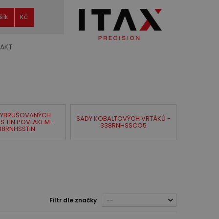
šík
Kč
AKT
VYBRUŠOVANÝCH
SADY KOBALTOVÝCH VRTÁKŮ -
S TIN POVLAKEM -
338RNHSSCO5
38RNHSSTIN
Filtr dle značky
--