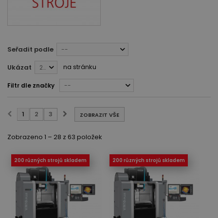
Seřadit podle
--
na stránku
Ukázat
28
Filtr dle značky
--
1
2
3
ZOBRAZIT VŠE
Zobrazeno 1 – 28 z 63 položek
200 různých strojů skladem
200 různých strojů skladem