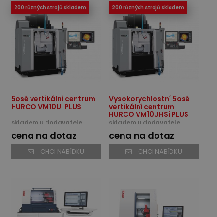
200 různých strojů skladem
200 různých strojů skladem
5osé vertikální centrum
Vysokorychlostní 5osé
HURCO VM10Ui PLUS
vertikální centrum
HURCO VM10UHSi PLUS
skladem u dodavatele
skladem u dodavatele
cena na dotaz
cena na dotaz
CHCI NABÍDKU
CHCI NABÍDKU