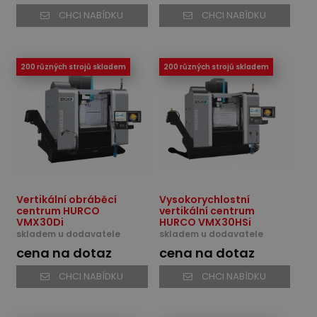
CHCI NABÍDKU
CHCI NABÍDKU
200 různých strojů skladem
200 různých strojů skladem
Vertikální obráběcí
Vysokorychlostní
centrum HURCO
vertikální centrum
VMX30Di
HURCO VMX30HSi
skladem u dodavatele
skladem u dodavatele
cena na dotaz
cena na dotaz
CHCI NABÍDKU
CHCI NABÍDKU