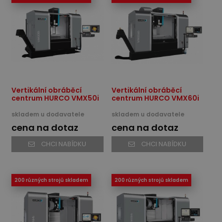
Vertikální obráběcí
Vertikální obráběcí
centrum HURCO VMX50i
centrum HURCO VMX60i
skladem u dodavatele
skladem u dodavatele
cena na dotaz
cena na dotaz
CHCI NABÍDKU
CHCI NABÍDKU
200 různých strojů skladem
200 různých strojů skladem