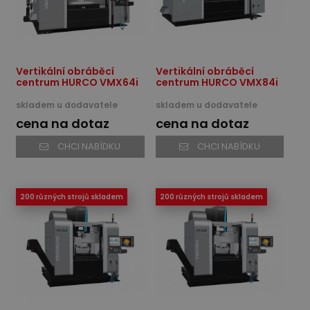
Vertikální obráběcí
Vertikální obráběcí
centrum HURCO VMX64i
centrum HURCO VMX84i
skladem u dodavatele
skladem u dodavatele
cena na dotaz
cena na dotaz
CHCI NABÍDKU
CHCI NABÍDKU
200 různých strojů skladem
200 různých strojů skladem