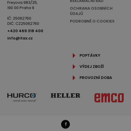
REKLAMAČNÍ ŘÁD
Freyova 983/25,
190 00 Praha 9
OCHRANA OSOBNÍCH
ÚDAJŮ
IČ: 25062760
PODROBNĚ O COOKIES
DIČ: CZ25062760
+420 469 318 400
info@itax.cz
POPTÁVKY
VÝDEJ ZBOŽÍ
PROVOZNÍ DOBA