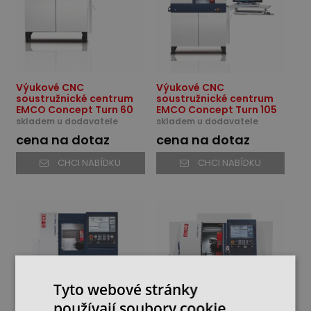
Výukové CNC
Výukové CNC
soustružnické centrum
soustružnické centrum
EMCO Concept Turn 60
EMCO Concept Turn 105
skladem u dodavatele
skladem u dodavatele
cena na dotaz
cena na dotaz
CHCI NABÍDKU
CHCI NABÍDKU
Tyto webové stránky
používají soubory cookie.