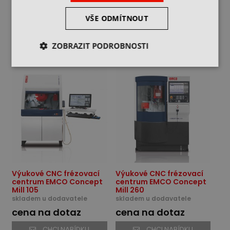
Mill 55
skladem u dodavatele
skladem u dodavatele
VŠE ODMÍTNOUT
cena na dotaz
cena na dotaz
CHCI NABÍDKU
CHCI NABÍDKU
ZOBRAZIT PODROBNOSTI
Výukové CNC frézovací
Výukové CNC frézovací
centrum EMCO Concept
centrum EMCO Concept
Mill 105
Mill 260
skladem u dodavatele
skladem u dodavatele
cena na dotaz
cena na dotaz
CHCI NABÍDKU
CHCI NABÍDKU