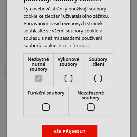
Tyto webové stránky používají soubory
Výukové CNC
Výukové CNC
cookie ke zlepšení uživatelského zážitku.
soustružnické centrum
soustružnické centrum
Používáním našich webových stránek
EMCO Concept Turn 260
EMCO Concept Turn 460
skladem u dodavatele
skladem u dodavatele
souhlasíte se všemi soubory cookie v
cena na dotaz
cena na dotaz
souladu s našimi zásadami používání
souborů cookie.
Více informací
CHCI NABÍDKU
CHCI NABÍDKU
Nezbytně
Výkonové
Soubory
nutné
soubory
cílení
soubory
200 různých strojů skladem
Funkční soubory
Nezařazené
soubory
Vertikální obráběcí
Výukové CNC frézovací
VŠE PŘIJMOUT
centrum HURCO VMX42i
centrum EMCO Concept