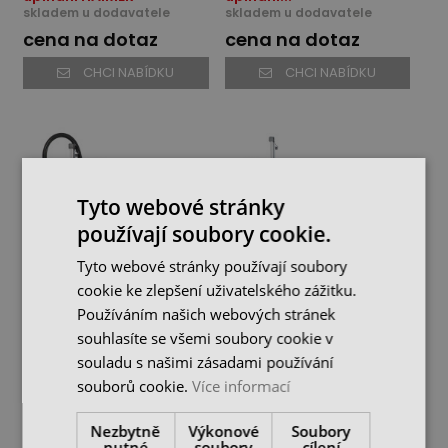
skladem u dodavatele
skladem u dodavatele
cena na dotaz
cena na dotaz
CHCI NABÍDKU
CHCI NABÍDKU
Tyto webové stránky
používají soubory cookie.
Tyto webové stránky používají soubory
cookie ke zlepšení uživatelského zážitku.
Používáním našich webových stránek
Power Clamp Comfort
Power Clamp Economic -
souhlasíte se všemi soubory cookie v
NG - Přístroj pro tepelné
Přístroj pro tepelné
souladu s našimi zásadami používání
upínání HAIMER
upínání HAIMER
skladem u dodavatele
skladem u dodavatele
souborů cookie.
Více informací
cena na dotaz
cena na dotaz
Nezbytně
Výkonové
Soubory
CHCI NABÍDKU
CHCI NABÍDKU
nutné
soubory
cílení