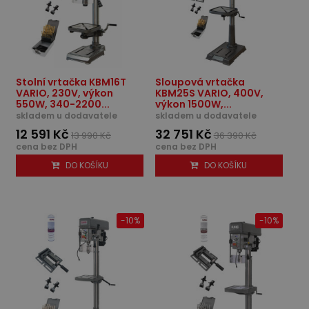
Stolní vrtačka KBM16T
Sloupová vrtačka
VARIO, 230V, výkon
KBM25S VARIO, 400V,
550W, 340-2200...
výkon 1500W,...
skladem u dodavatele
skladem u dodavatele
12 591 Kč
32 751 Kč
13 990 Kč
36 390 Kč
cena bez DPH
cena bez DPH
DO KOŠÍKU
DO KOŠÍKU
-10%
-10%