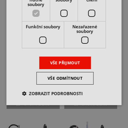
soubory
Funkční soubory
Nezařazené
soubory
VŠE PŘIJMOUT
Power Clamp Preset NG -
Power Clamp Nano NG
Přístroj pro tepelné
i4.0 - Přístroj pro tepelné
VŠE ODMÍTNOUT
upínání...
upínání...
skladem u dodavatele
skladem u dodavatele
ZOBRAZIT PODROBNOSTI
cena na dotaz
cena na dotaz
CHCI NABÍDKU
CHCI NABÍDKU