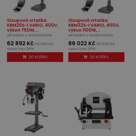
Sloupová vrtačka
Sloupová vrtačka
KBM25S-I VARIO, 400V,
KBM32S-I VARIO, 400V,
výkon 750W,...
výkon 1100W,...
skladem u dodavatele
skladem u dodavatele
62 892 Kč
86 022 Kč
69 880 Kč
95 580 Kč
cena bez DPH
cena bez DPH
DO KOŠÍKU
DO KOŠÍKU