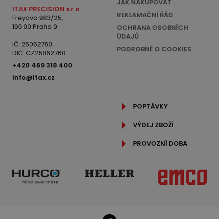
JAK NAKUPOVAT
ITAX PRECISION s.r.o.
REKLAMAČNÍ ŘÁD
Freyova 983/25,
190 00 Praha 9
OCHRANA OSOBNÍCH
ÚDAJŮ
IČ: 25062760
PODROBNĚ O COOKIES
DIČ: CZ25062760
+420 469 318 400
info@itax.cz
POPTÁVKY
VÝDEJ ZBOŽÍ
PROVOZNÍ DOBA