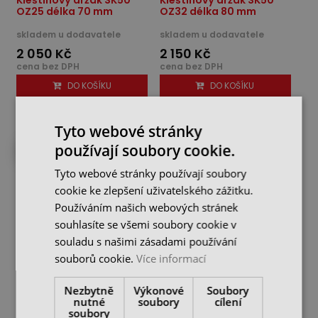
OZ25 délka 70 mm
OZ32 délka 80 mm
skladem u dodavatele
skladem u dodavatele
2 050 Kč
2 150 Kč
cena bez DPH
cena bez DPH
DO KOŠÍKU
DO KOŠÍKU
Tyto webové stránky
používají soubory cookie.
DO 4 DNŮ U VÁS
Tyto webové stránky používají soubory
cookie ke zlepšení uživatelského zážitku.
Používáním našich webových stránek
souhlasíte se všemi soubory cookie v
souladu s našimi zásadami používání
souborů cookie.
Více informací
Kleštinový držák SK50
Nezbytně
Výkonové
Soubory
OZ32 délka 100 mm
nutné
soubory
cílení
soubory
skladem u dodavatele