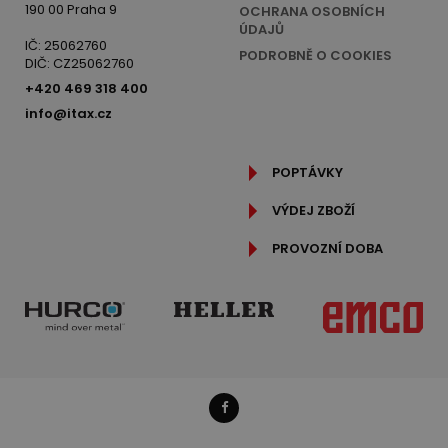
190 00 Praha 9
OCHRANA OSOBNÍCH
ÚDAJŮ
IČ: 25062760
PODROBNĚ O COOKIES
DIČ: CZ25062760
+420 469 318 400
info@itax.cz
POPTÁVKY
VÝDEJ ZBOŽÍ
PROVOZNÍ DOBA