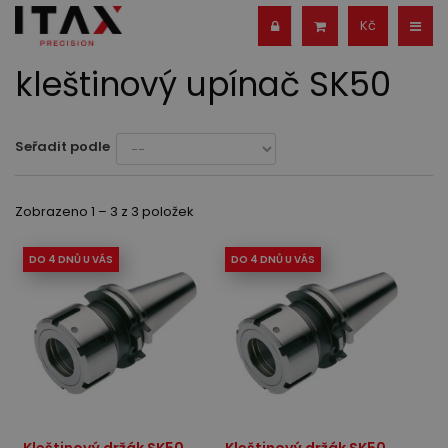
Kč
kleštinový upínač SK50
Seřadit podle
Zobrazeno 1 – 3 z 3 položek
DO 4 DNŮ U VÁS
DO 4 DNŮ U VÁS
Kleštinový držák SK50
Kleštinový držák SK50