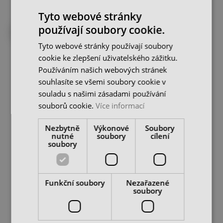
Tyto webové stránky
používají soubory cookie.
NA CESTĚ OD DODAVATELE
NA CESTĚ OD DODAVATELE
Tyto webové stránky používají soubory
cookie ke zlepšení uživatelského zážitku.
Používáním našich webových stránek
souhlasíte se všemi soubory cookie v
souladu s našimi zásadami používání
souborů cookie.
Více informací
Závitovací kleština ER-
Závitovací kleština ER-
Nezbytně
Výkonové
Soubory
25GB pro závitník -
25GB pro závitník -
nutné
soubory
cílení
průměr 8,0 x 6,2
průměr 8,5 x 6,5
soubory
skladem u dodavatele
skladem u dodavatele
520 Kč
520 Kč
cena bez DPH
cena bez DPH
Funkční soubory
Nezařazené
DO KOŠÍKU
DO KOŠÍKU
soubory