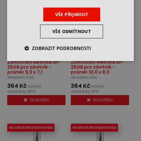
-30%
-30%
VŠE PŘIJMOUT
VŠE ODMÍTNOUT
ZOBRAZIT PODROBNOSTI
Závitovací kleština ER-
Závitovací kleština ER-
25GB pro závitník -
25GB pro závitník -
průměr 9,0 x 7,1
průměr 10,0 x 8,0
skladem 3 ks
skladem 2 ks
364 Kč
364 Kč
520 Kč
520 Kč
cena bez DPH
cena bez DPH
DO KOŠÍKU
DO KOŠÍKU
NA CESTĚ OD DODAVATELE
NA CESTĚ OD DODAVATELE