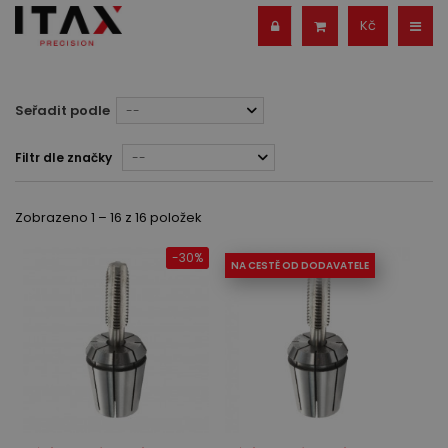
Kč
Seřadit podle
--
Filtr dle značky
--
Zobrazeno 1 – 16 z 16 položek
-30%
NA CESTĚ OD DODAVATELE