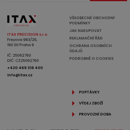
VŠEOBECNÉ OBCHODNÍ
PODMÍNKY
JAK NAKUPOVAT
ITAX PRECISION s.r.o.
REKLAMAČNÍ ŘÁD
Freyova 983/25,
190 00 Praha 9
OCHRANA OSOBNÍCH
ÚDAJŮ
IČ: 25062760
PODROBNĚ O COOKIES
DIČ: CZ25062760
+420 469 318 400
info@itax.cz
POPTÁVKY
VÝDEJ ZBOŽÍ
PROVOZNÍ DOBA