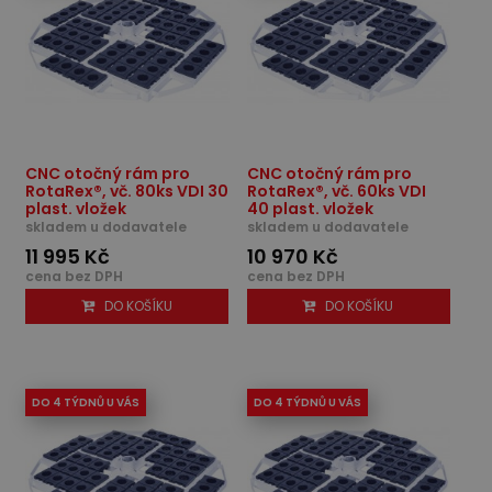
CNC otočný rám pro
CNC otočný rám pro
RotaRex®, vč. 80ks VDI 30
RotaRex®, vč. 60ks VDI
plast. vložek
40 plast. vložek
skladem u dodavatele
skladem u dodavatele
11 995 Kč
10 970 Kč
cena bez DPH
cena bez DPH
DO KOŠÍKU
DO KOŠÍKU
DO 4 TÝDNŮ U VÁS
DO 4 TÝDNŮ U VÁS