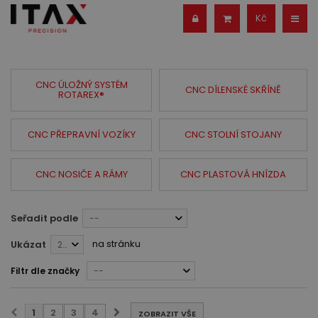
Kč
CNC ÚLOŽNÝ SYSTÉM
CNC DÍLENSKÉ SKŘÍNĚ
ROTAREX®
CNC PŘEPRAVNÍ VOZÍKY
CNC STOLNÍ STOJANY
CNC NOSIČE A RÁMY
CNC PLASTOVÁ HNÍZDA
Seřadit podle
--
na stránku
Ukázat
28
Filtr dle značky
--
1
2
3
4
ZOBRAZIT VŠE