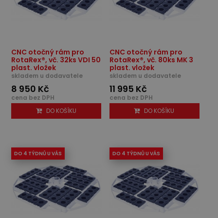
CNC otočný rám pro
CNC otočný rám pro
RotaRex®, vč. 32ks VDI 50
RotaRex®, vč. 80ks MK 3
plast. vložek
plast. vložek
skladem u dodavatele
skladem u dodavatele
8 950 Kč
11 995 Kč
cena bez DPH
cena bez DPH
DO KOŠÍKU
DO KOŠÍKU
DO 4 TÝDNŮ U VÁS
DO 4 TÝDNŮ U VÁS