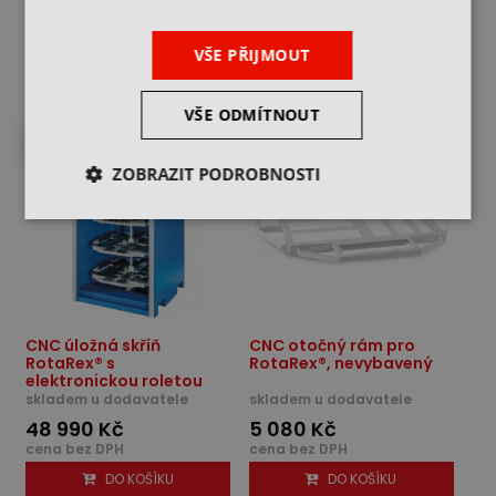
cena bez DPH
cena bez DPH
DO KOŠÍKU
DO KOŠÍKU
VŠE PŘIJMOUT
VŠE ODMÍTNOUT
DO 4 TÝDNŮ U VÁS
DO 4 TÝDNŮ U VÁS
ZOBRAZIT PODROBNOSTI
CNC úložná skříň
CNC otočný rám pro
RotaRex® s
RotaRex®, nevybavený
elektronickou roletou
skladem u dodavatele
skladem u dodavatele
48 990 Kč
5 080 Kč
cena bez DPH
cena bez DPH
DO KOŠÍKU
DO KOŠÍKU