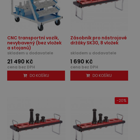
CNC transportní vozík,
Zásobník pro nástrojové
nevybavený (bez vložek
držáky SK30, 8 vložek
a stojanů)
skladem u dodavatele
skladem u dodavatele
21 490 Kč
1 690 Kč
cena bez DPH
cena bez DPH
DO KOŠÍKU
DO KOŠÍKU
-20%