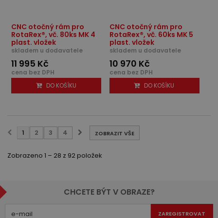
CNC otočný rám pro
CNC otočný rám pro
RotaRex®, vč. 80ks MK 4
RotaRex®, vč. 60ks MK 5
plast. vložek
plast. vložek
skladem u dodavatele
skladem u dodavatele
11 995 Kč
10 970 Kč
cena bez DPH
cena bez DPH
DO KOŠÍKU
DO KOŠÍKU
1
2
3
4
ZOBRAZIT VŠE
Zobrazeno 1 – 28 z 92 položek
CHCETE BÝT V OBRAZE?
ZAREGISTROVAT