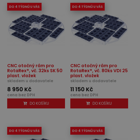
DO 4 TÝDNŮ U VÁS
DO 4 TÝDNŮ U VÁS
CNC otočný rám pro
CNC otočný rám pro
RotaRex®, vč. 32ks SK 50
RotaRex®, vč. 80ks VDI 25
plast. vložek
plast. vložek
skladem u dodavatele
skladem u dodavatele
8 950 Kč
11 150 Kč
cena bez DPH
cena bez DPH
DO KOŠÍKU
DO KOŠÍKU
DO 4 TÝDNŮ U VÁS
DO 4 TÝDNŮ U VÁS