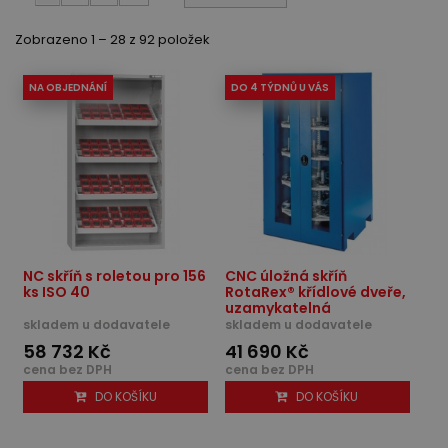
Zobrazeno 1 – 28 z 92 položek
NA OBJEDNÁNÍ
DO 4 TÝDNŮ U VÁS
NC skříň s roletou pro 156
CNC úložná skříň
ks ISO 40
RotaRex® křídlové dveře,
uzamykatelná
skladem u dodavatele
skladem u dodavatele
58 732 Kč
41 690 Kč
cena bez DPH
cena bez DPH
DO KOŠÍKU
DO KOŠÍKU