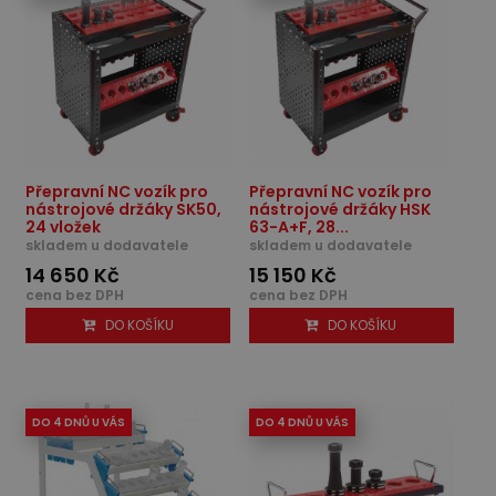
Přepravní NC vozík pro
Přepravní NC vozík pro
nástrojové držáky SK50,
nástrojové držáky HSK
24 vložek
63-A+F, 28...
skladem u dodavatele
skladem u dodavatele
14 650 Kč
15 150 Kč
cena bez DPH
cena bez DPH
DO KOŠÍKU
DO KOŠÍKU
DO 4 DNŮ U VÁS
DO 4 DNŮ U VÁS