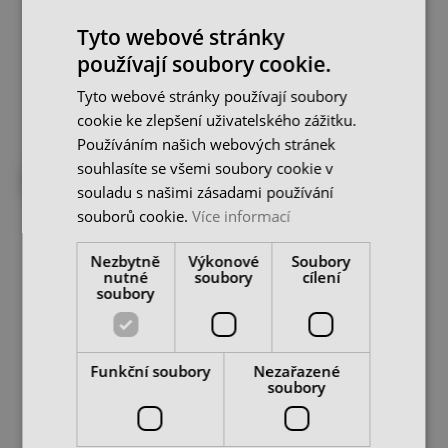
skladem u dodavatele
skladem u dodavatele
Tyto webové stránky
1 490 Kč
1 490 Kč
používají soubory cookie.
cena bez DPH
cena bez DPH
DO KOŠÍKU
DO KOŠÍKU
Tyto webové stránky používají soubory
cookie ke zlepšení uživatelského zážitku.
Používáním našich webových stránek
souhlasíte se všemi soubory cookie v
NA CESTĚ OD DODAVATELE
DO 4 TÝDNŮ U VÁS
souladu s našimi zásadami používání
souborů cookie.
Více informací
Nezbytně
Výkonové
Soubory
nutné
soubory
cílení
soubory
Zásobník pro 21ks
CNC úložná skříň
Funkční soubory
Nezařazené
nástrojových držáků
RotaRex® ruční roleta,
soubory
SK40 / BT40
uzamykatelná
skladem u dodavatele
skladem u dodavatele
4 560 Kč
47 590 Kč