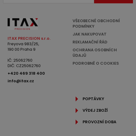
VŠEOBECNÉ OBCHODNÍ
PODMÍNKY
JAK NAKUPOVAT
ITAX PRECISION s.r.o.
REKLAMAČNÍ ŘÁD
Freyova 983/25,
190 00 Praha 9
OCHRANA OSOBNÍCH
ÚDAJŮ
IČ: 25062760
PODROBNĚ O COOKIES
DIČ: CZ25062760
+420 469 318 400
info@itax.cz
POPTÁVKY
VÝDEJ ZBOŽÍ
PROVOZNÍ DOBA