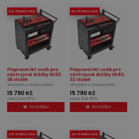
DO 4 DNŮ U VÁS
DO 4 DNŮ U VÁS
Přepravní NC vozík pro
Přepravní NC vozík pro
nástrojové držáky SK30,
nástrojové držáky SK40,
36 vložek
32 vložek
skladem u dodavatele
skladem u dodavatele
15 790 Kč
15 790 Kč
cena bez DPH
cena bez DPH
DO KOŠÍKU
DO KOŠÍKU
DO 4 DNŮ U VÁS
DO 4 DNŮ U VÁS