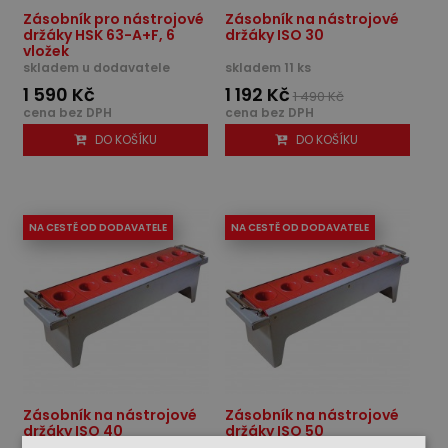
Zásobník pro nástrojové
Zásobník na nástrojové
držáky HSK 63-A+F, 6
držáky ISO 30
vložek
skladem u dodavatele
skladem 11 ks
1 590 Kč
1 192 Kč
1 490 Kč
cena bez DPH
cena bez DPH
DO KOŠÍKU
DO KOŠÍKU
NA CESTĚ OD DODAVATELE
NA CESTĚ OD DODAVATELE
Zásobník na nástrojové
Zásobník na nástrojové
držáky ISO 40
držáky ISO 50