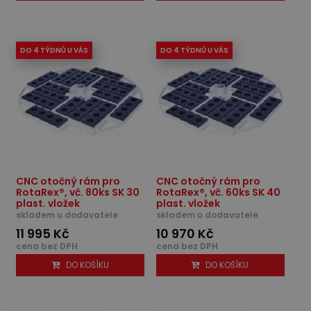
DO 4 TÝDNŮ U VÁS
DO 4 TÝDNŮ U VÁS
CNC otočný rám pro
CNC otočný rám pro
RotaRex®, vč. 80ks SK 30
RotaRex®, vč. 60ks SK 40
plast. vložek
plast. vložek
skladem u dodavatele
skladem u dodavatele
11 995 Kč
10 970 Kč
cena bez DPH
cena bez DPH
DO KOŠÍKU
DO KOŠÍKU