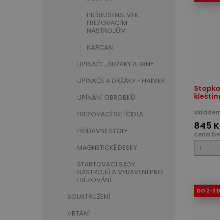
PŘÍSLUŠENSTVÍ K
FRÉZOVACÍM
NÁSTROJŮM
KARCAN
UPÍNAČE, DRŽÁKY A TRNY
UPÍNAČE A DRŽÁKY - HAIMER
Stopkov
kleštin
UPÍNÁNÍ OBROBKŮ
skladem
FRÉZOVACÍ SKLÍČIDLA
845 K
PŘÍDAVNÉ STOLY
cena be
MAGNETICKÉ DESKY
STARTOVACÍ SADY
NÁSTROJŮ A VYBAVENÍ PRO
FRÉZOVÁNÍ
DO 2-3 
SOUSTRUŽENÍ
VRTÁNÍ