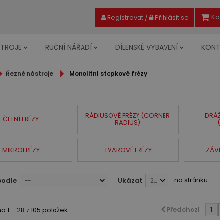
Ko
Registrovat
/
Přihlásit se
STROJE
RUČNÍ NÁŘADÍ
DÍLENSKÉ VYBAVENÍ
KONT
Řezné nástroje
Monolitní stopkové frézy
RÁDIUSOVÉ FRÉZY (CORNER
DRÁŽ
ČELNÍ FRÉZY
RADIUS)
MIKROFRÉZY
TVAROVÉ FRÉZY
ZÁV
na stránku
podle
Ukázat
--
28
Předchozí
1
 1 – 28 z 105 položek