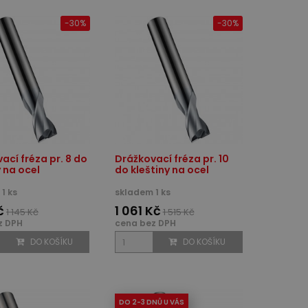
-30%
-30%
ací fréza pr. 8 do
Drážkovací fréza pr. 10
y na ocel
do kleštiny na ocel
1 ks
skladem 1 ks
č
1 061 Kč
1 145 Kč
1 515 Kč
z DPH
cena bez DPH
DO KOŠÍKU
DO KOŠÍKU
DO 2-3 DNŮ U VÁS