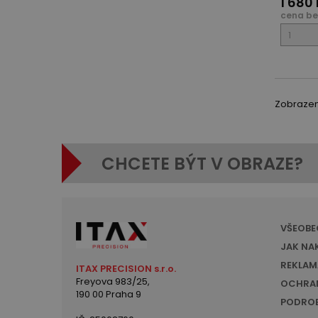
1 680
cena be
Zobrazeno
CHCETE BÝT V OBRAZE?
VŠEOBE
JAK NA
REKLAM
ITAX PRECISION s.r.o.
Freyova 983/25,
OCHRAN
190 00 Praha 9
PODROB