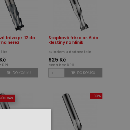
á fréza pr. 12 do
Stopková fréza pr. 6 do
y na nerez
kleštiny na hliník
1 ks
skladem u dodavatele
 Kč
925 Kč
z DPH
cena bez DPH
DO KOŠÍKU
DO KOŠÍKU
-30%
NŮ U VÁS