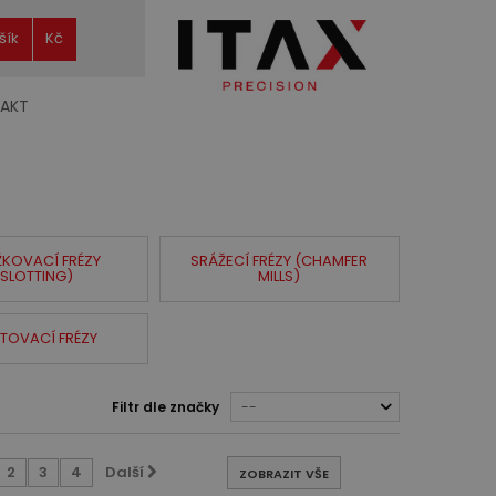
šík
Kč
AKT
KOVACÍ FRÉZY
SRÁŽECÍ FRÉZY (CHAMFER
(SLOTTING)
MILLS)
ITOVACÍ FRÉZY
Filtr dle značky
--
2
3
4
Další
ZOBRAZIT VŠE