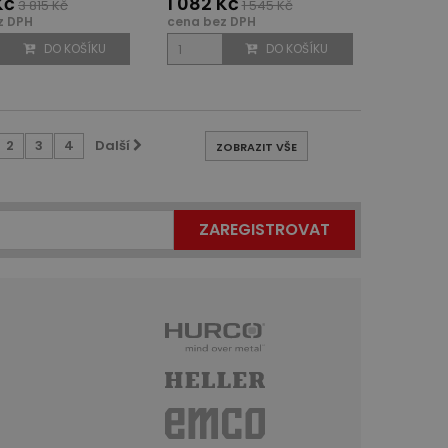
Kč
1 082 Kč
3 815 Kč
1 545 Kč
z DPH
cena bez DPH
DO KOŠÍKU
DO KOŠÍKU
2
3
4
Další
ZOBRAZIT VŠE
ZAREGISTROVAT