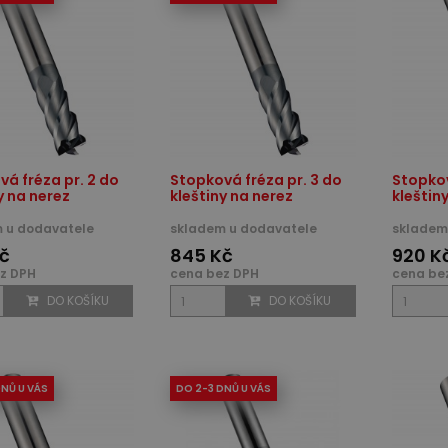
á fréza pr. 2 do
Stopková fréza pr. 3 do
Stopkov
y na nerez
kleštiny na nerez
kleštin
 u dodavatele
skladem u dodavatele
skladem 
č
845 Kč
920 K
z DPH
cena bez DPH
cena be
DO KOŠÍKU
DO KOŠÍKU
DNŮ U VÁS
DO 2-3 DNŮ U VÁS