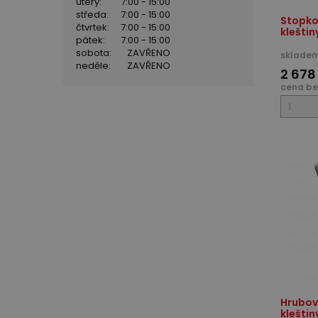
úterý:
7:00 - 15:00
středa:
7:00 - 15:00
Stopkov
čtvrtek:
7:00 - 15:00
kleštin
pátek:
7:00 - 15:00
sobota:
ZAVŘENO
skladem
neděle:
ZAVŘENO
2 678
cena be
Hrubova
kleštin