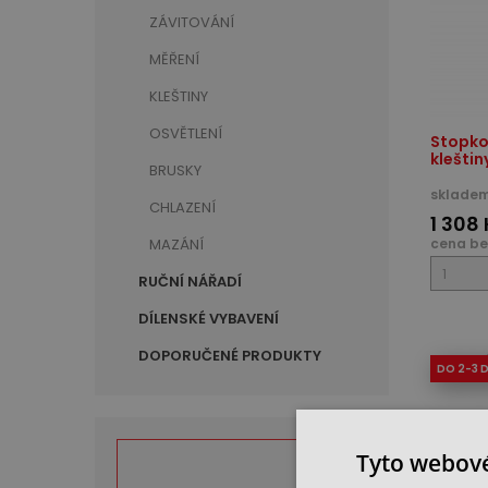
ZÁVITOVÁNÍ
MĚŘENÍ
KLEŠTINY
OSVĚTLENÍ
Stopkov
kleštin
BRUSKY
skladem
CHLAZENÍ
1 308
cena be
MAZÁNÍ
RUČNÍ NÁŘADÍ
DÍLENSKÉ VYBAVENÍ
DOPORUČENÉ PRODUKTY
DO 2-3 
Tyto webové