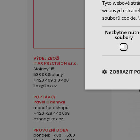
Tyto webové strán
webových stránek
souborů cookie.
Stopkov
kleštin
Nezbytně nutn
soubory
skladem
1 295
cena be
VÝDEJ ZBOŽÍ
ITAX PRECISION s.r.o.
Stolany 115
ZOBRAZIT P
538 03 Stolany
+420 469 318 400
itax@itax.cz
POPTÁVKY
Pavel Odehnal
manažer eshopu
+420 728 440 669
eshop@itax.cz
PROVOZNÍ DOBA
pondělí:
7:00 - 15:00