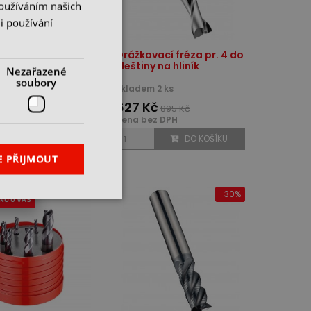
Používáním našich
i používání
á fréza pr. 10 do
Drážkovací fréza pr. 4 do
 na hliník
kleštiny na hliník
Nezařazené
soubory
 u dodavatele
skladem 2 ks
Kč
627 Kč
895 Kč
z DPH
cena bez DPH
DO KOŠÍKU
DO KOŠÍKU
E PŘIJMOUT
-30%
NŮ U VÁS