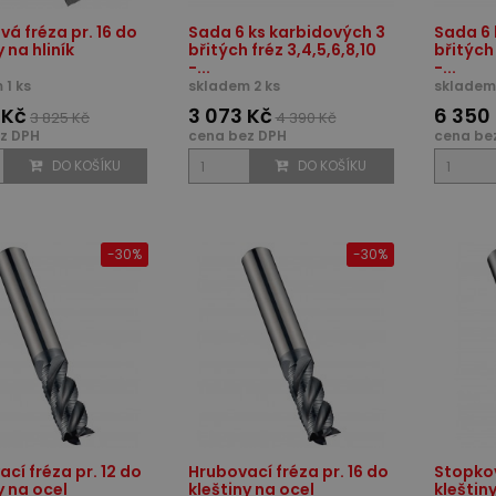
á fréza pr. 16 do
Sada 6 ks karbidových 3
Sada 6 
y na hliník
břitých fréz 3,4,5,6,8,10
břitých 
-...
-...
 1 ks
skladem 2 ks
skladem
 Kč
3 073 Kč
6 350
3 825 Kč
4 390 Kč
z DPH
cena bez DPH
cena be
DO KOŠÍKU
DO KOŠÍKU
-30%
-30%
cí fréza pr. 12 do
Hrubovací fréza pr. 16 do
Stopkov
y na ocel
kleštiny na ocel
kleštin