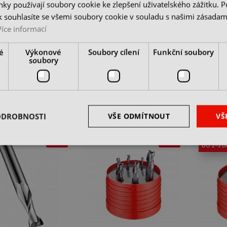
ky používají soubory cookie ke zlepšení uživatelského zážitku. 
 souhlasíte se všemi soubory cookie v souladu s našimi zásadam
Více informací
á fréza pr. 8 do
Stopková fréza pr. 12 do
Stopkov
y na hliník
kleštiny na hliník
kleštiny
é
Výkonové
Soubory cílení
Funkční soubory
soubory
 u dodavatele
skladem u dodavatele
skladem
 Kč
2 325 Kč
1 685 
z DPH
cena bez DPH
cena be
DO KOŠÍKU
DO KOŠÍKU
ODROBNOSTI
VŠE ODMÍTNOUT
VŠ
-30%
-30%
DO 2-3 D