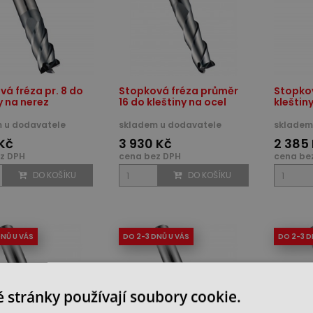
á fréza pr. 8 do
Stopková fréza průměr
Stopkov
y na nerez
16 do kleštiny na ocel
kleštin
 u dodavatele
skladem u dodavatele
skladem 
 Kč
3 930 Kč
2 385
z DPH
cena bez DPH
cena be
DO KOŠÍKU
DO KOŠÍKU
DNŮ U VÁS
DO 2-3 DNŮ U VÁS
DO 2-3 D
 stránky používají soubory cookie.