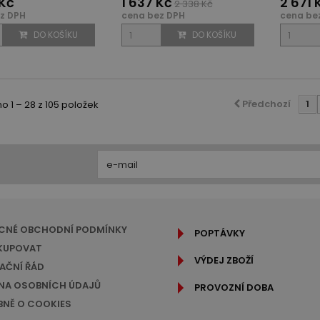
 Kč
1 637 Kč
2 671 
2 338 Kč
z DPH
cena bez DPH
cena be
DO KOŠÍKU
DO KOŠÍKU
Předchozí
1
 1 – 28 z 105 položek
CNÉ OBCHODNÍ PODMÍNKY
POPTÁVKY
KUPOVAT
VÝDEJ ZBOŽÍ
AČNÍ ŘÁD
A OSOBNÍCH ÚDAJŮ
PROVOZNÍ DOBA
NĚ O COOKIES