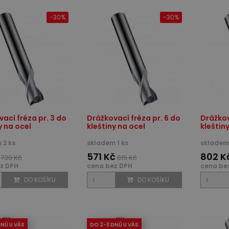
-30%
-30%
ací fréza pr. 3 do
Drážkovací fréza pr. 6 do
Drážkov
y na ocel
kleštiny na ocel
kleštin
 2 ks
skladem 1 ks
skladem 
571 Kč
802 K
730 Kč
815 Kč
z DPH
cena bez DPH
cena be
DO KOŠÍKU
DO KOŠÍKU
DNŮ U VÁS
DO 2-3 DNŮ U VÁS