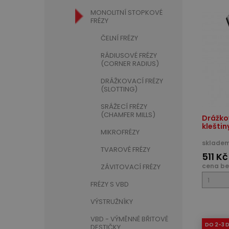
MONOLITNÍ STOPKOVÉ
FRÉZY
ČELNÍ FRÉZY
RÁDIUSOVÉ FRÉZY
(CORNER RADIUS)
DRÁŽKOVACÍ FRÉZY
(SLOTTING)
SRÁŽECÍ FRÉZY
(CHAMFER MILLS)
Drážkov
kleštin
MIKROFRÉZY
skladem
TVAROVÉ FRÉZY
511 Kč
cena be
ZÁVITOVACÍ FRÉZY
FRÉZY S VBD
VÝSTRUŽNÍKY
VBD - VÝMĚNNÉ BŘITOVÉ
DO 2-3 
DESTIČKY