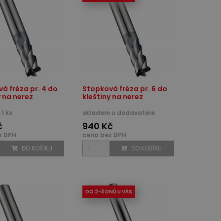
á fréza pr. 4 do
Stopková fréza pr. 6 do
y na nerez
kleštiny na nerez
1 ks
skladem u dodavatele
č
940 Kč
z DPH
cena bez DPH
DO KOŠÍKU
DO KOŠÍKU
DO 2-3 DNŮ U VÁS