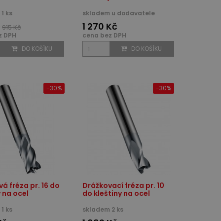
1 ks
skladem u dodavatele
č
1 270 Kč
915 Kč
z DPH
cena bez DPH
DO KOŠÍKU
DO KOŠÍKU
-30%
-30%
á fréza pr. 16 do
Drážkovací fréza pr. 10
y na ocel
do kleštiny na ocel
1 ks
skladem 2 ks