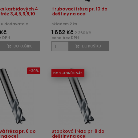
ks karbidových 4
Hrubovací fréza pr. 10 do
fréz 3,4,5,6,8,10
kleštiny na ocel
 u dodavatele
skladem 2 ks
 Kč
1 652 Kč
2 360 Kč
z DPH
cena bez DPH
DO KOŠÍKU
DO KOŠÍKU
-30%
DO 2-3 DNŮ U VÁS
á fréza pr. 6 do
Stopková fréza pr. 8 do
y na ocel
kleštiny na ocel