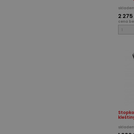
skladem
2 275
cena be
Stopkov
kleštin
skladem