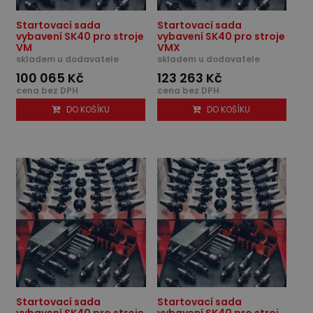
Startovací sada
Startovací sada
vybavení SK40 pro stroje
vybavení SK40 pro stroje
VM
VMX
skladem u dodavatele
skladem u dodavatele
100 065 Kč
123 263 Kč
cena bez DPH
cena bez DPH
DO KOŠÍKU
DO KOŠÍKU
Startovací sada
Startovací sada