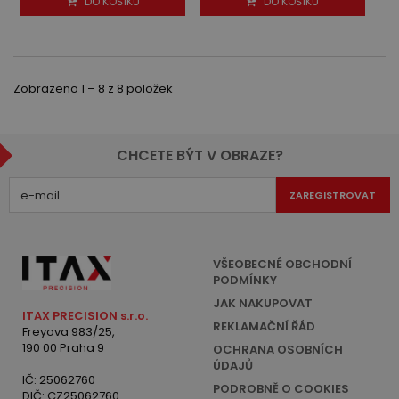
DO KOŠÍKU
DO KOŠÍKU
Zobrazeno 1 – 8 z 8 položek
CHCETE BÝT V OBRAZE?
ZAREGISTROVAT
VŠEOBECNÉ OBCHODNÍ
PODMÍNKY
JAK NAKUPOVAT
ITAX PRECISION s.r.o.
REKLAMAČNÍ ŘÁD
Freyova 983/25,
190 00 Praha 9
OCHRANA OSOBNÍCH
ÚDAJŮ
IČ: 25062760
PODROBNĚ O COOKIES
DIČ: CZ25062760