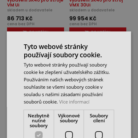
vybavení SK40 pro stroje
vybavení SK40 pro stroj
VM Ui
VMX 30Ui
skladem u dodavatele
skladem u dodavatele
86 713 Kč
99 954 Kč
cena bez DPH
cena bez DPH
DO KOŠÍKU
DO KOŠÍKU
Tyto webové stránky
používají soubory cookie.
Tyto webové stránky používají soubory
cookie ke zlepšení uživatelského zážitku.
Používáním našich webových stránek
souhlasíte se všemi soubory cookie v
souladu s našimi zásadami používání
souborů cookie.
Více informací
Nezbytně
Výkonové
Soubory
Startovací sada
Startovací sada
nutné
soubory
cílení
vybavení SK40 pro stroj
vybavení SK40 pro stroje
soubory
VMX 42Ui
VMX SRTi
skladem u dodavatele
skladem 1 ks