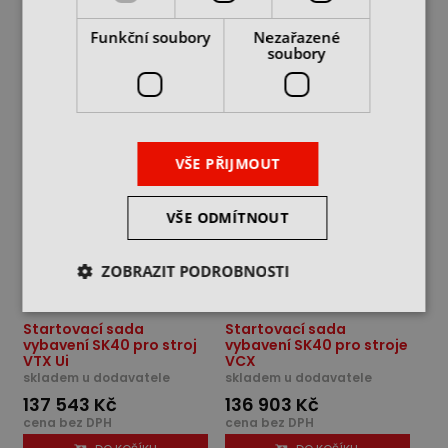
107 327 Kč
146 282 Kč
cena bez DPH
cena bez DPH
Funkční soubory
Nezařazené
soubory
DO KOŠÍKU
DO KOŠÍKU
VŠE PŘIJMOUT
VŠE ODMÍTNOUT
ZOBRAZIT PODROBNOSTI
Startovací sada
Startovací sada
vybavení SK40 pro stroj
vybavení SK40 pro stroje
VTX Ui
VCX
skladem u dodavatele
skladem u dodavatele
137 543 Kč
136 903 Kč
cena bez DPH
cena bez DPH