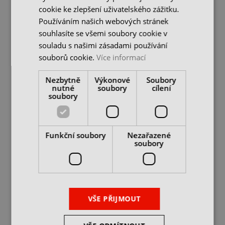
cookie ke zlepšení uživatelského zážitku.
1 290 Kč
2 350 Kč
Používáním našich webových stránek
cena bez DPH
cena bez DPH
souhlasíte se všemi soubory cookie v
DO KOŠÍKU
DO KOŠÍKU
souladu s našimi zásadami používání
souborů cookie.
Více informací
Nezbytně
Výkonové
Soubory
nutné
soubory
cílení
soubory
Funkční soubory
Nezařazené
soubory
Náhradní hladké čelisti
pro VNC-160H (2ks)
skladem 4 ks
VŠE PŘIJMOUT
1 190 Kč
cena bez DPH