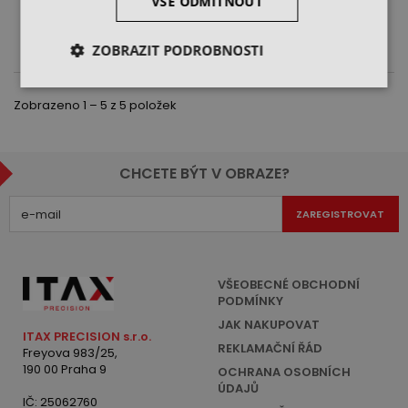
VŠE ODMÍTNOUT
DO KOŠÍKU
ZOBRAZIT PODROBNOSTI
Zobrazeno 1 – 5 z 5 položek
CHCETE BÝT V OBRAZE?
ZAREGISTROVAT
VŠEOBECNÉ OBCHODNÍ
PODMÍNKY
JAK NAKUPOVAT
ITAX PRECISION s.r.o.
REKLAMAČNÍ ŘÁD
Freyova 983/25,
190 00 Praha 9
OCHRANA OSOBNÍCH
ÚDAJŮ
IČ: 25062760