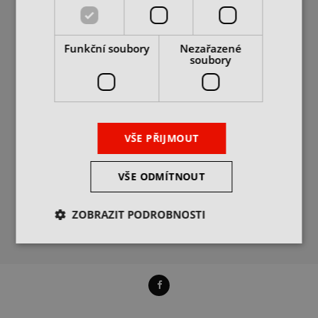
190 00 Praha 9
OCHRANA OSOBNÍCH
ÚDAJŮ
IČ: 25062760
PODROBNĚ O COOKIES
DIČ: CZ25062760
Funkční soubory
Nezařazené
+420 469 318 400
soubory
info@itax.cz
POPTÁVKY
VŠE PŘIJMOUT
VÝDEJ ZBOŽÍ
PROVOZNÍ DOBA
VŠE ODMÍTNOUT
ZOBRAZIT PODROBNOSTI