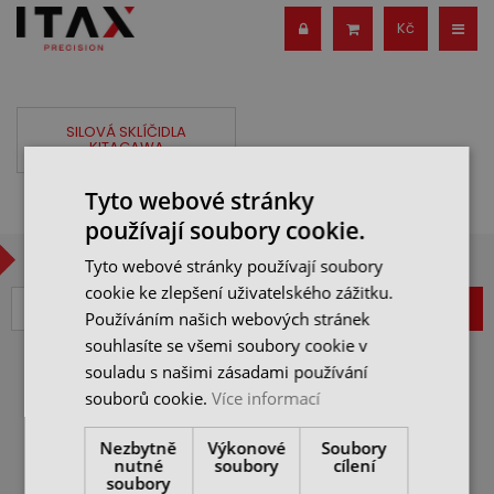
Kč
SILOVÁ SKLÍČIDLA
KITAGAWA
Tyto webové stránky
používají soubory cookie.
CHCETE BÝT V OBRAZE?
Tyto webové stránky používají soubory
cookie ke zlepšení uživatelského zážitku.
ZAREGISTROVAT
Používáním našich webových stránek
souhlasíte se všemi soubory cookie v
souladu s našimi zásadami používání
VŠEOBECNÉ OBCHODNÍ
souborů cookie.
Více informací
PODMÍNKY
JAK NAKUPOVAT
Nezbytně
Výkonové
Soubory
ITAX PRECISION s.r.o.
nutné
soubory
cílení
REKLAMAČNÍ ŘÁD
Freyova 983/25,
soubory