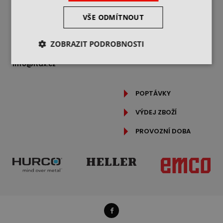
REKLAMAČNÍ ŘÁD
Freyova 983/25,
190 00 Praha 9
OCHRANA OSOBNÍCH
VŠE ODMÍTNOUT
ÚDAJŮ
IČ: 25062760
PODROBNĚ O COOKIES
DIČ: CZ25062760
ZOBRAZIT PODROBNOSTI
+420 469 318 400
info@itax.cz
POPTÁVKY
VÝDEJ ZBOŽÍ
PROVOZNÍ DOBA