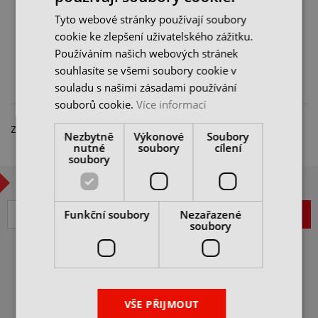
skladem 11 ks
skladem 11 ks
Tyto webové stránky používají soubory
182 Kč
259 Kč
260 Kč
370 Kč
cookie ke zlepšení uživatelského zážitku.
cena bez DPH
cena bez DPH
Používáním našich webových stránek
DO KOŠÍKU
DO KOŠÍKU
souhlasíte se všemi soubory cookie v
souladu s našimi zásadami používání
souborů cookie.
Více informací
Zobrazeno 1 – 2 z 2 položek
Nezbytně
Výkonové
Soubory
nutné
soubory
cílení
soubory
CHCETE BÝT V OBRAZE?
Funkční soubory
Nezařazené
ZAREGISTROVAT
soubory
VŠEOBECNÉ OBCHODNÍ
PODMÍNKY
JAK NAKUPOVAT
VŠE PŘIJMOUT
ITAX PRECISION s.r.o.