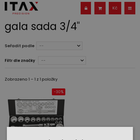
Kč
gala sada 3/4"
Seřadit podle
--
Filtr dle značky
--
Zobrazeno 1 – 1 z 1 položky
-30%