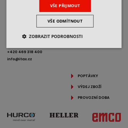
VŠEOBECNÉ OBCHODNÍ
VŠE PŘIJMOUT
PODMÍNKY
JAK NAKUPOVAT
ITAX PRECISION s.r.o.
VŠE ODMÍTNOUT
REKLAMAČNÍ ŘÁD
Freyova 983/25,
190 00 Praha 9
OCHRANA OSOBNÍCH
ÚDAJŮ
ZOBRAZIT PODROBNOSTI
IČ: 25062760
PODROBNĚ O COOKIES
DIČ: CZ25062760
+420 469 318 400
info@itax.cz
POPTÁVKY
VÝDEJ ZBOŽÍ
PROVOZNÍ DOBA