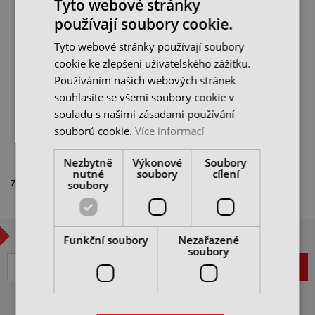
Tyto webové stránky
používají soubory cookie.
3/4’’ 18dílná sada nářadí
19-55mm + ráčna 24
Tyto webové stránky používají soubory
zubů 4CZech
cookie ke zlepšení uživatelského zážitku.
skladem 1 ks
Používáním našich webových stránek
8 603 Kč
12 290 Kč
cena bez DPH
souhlasíte se všemi soubory cookie v
souladu s našimi zásadami používání
DO KOŠÍKU
souborů cookie.
Více informací
Nezbytně
Výkonové
Soubory
nutné
soubory
cílení
Zobrazeno 1 – 1 z 1 položky
soubory
CHCETE BÝT V OBRAZE?
Funkční soubory
Nezařazené
soubory
ZAREGISTROVAT