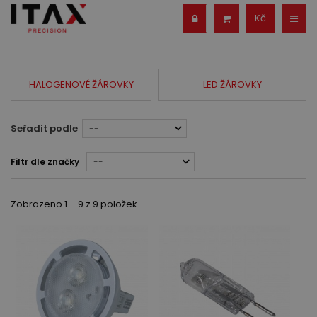
Kč
HALOGENOVÉ ŽÁROVKY
LED ŽÁROVKY
Seřadit podle
--
Filtr dle značky
--
Zobrazeno 1 – 9 z 9 položek