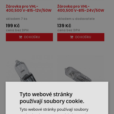
Žárovka pro VHL-
Žárovka pro VHL-
400,500 V-B15-12V/50W
400,500 V-B15-24V/50W
skladem 7 ks
skladem u dodavatele
199 Kč
139 Kč
cena bez DPH
cena bez DPH
DO KOŠÍKU
DO KOŠÍKU
Tyto webové stránky
používají soubory cookie.
Žárovka pro VHL-
Halogenová žárovka
Tyto webové stránky používají soubory
400,500 V-B16-12V/55W
G6,35/50W/24V