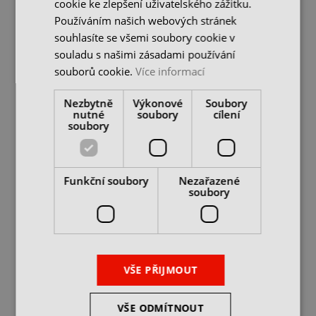
cookie ke zlepšení uživatelského zážitku.
skladem 1 ks
skladem u dodavatele
Používáním našich webových stránek
199 Kč
76 Kč
souhlasíte se všemi soubory cookie v
cena bez DPH
cena bez DPH
souladu s našimi zásadami používání
DO KOŠÍKU
DO KOŠÍKU
souborů cookie.
Více informací
Nezbytně
Výkonové
Soubory
nutné
soubory
cílení
soubory
Funkční soubory
Nezařazené
soubory
Průmyslová žárovka
LED žárovka LED9W
VŠE PŘIJMOUT
MR16 GU5,3/20W/12V
2900K
skladem 20 ks
skladem 1 ks
VŠE ODMÍTNOUT
49 Kč
1 850 Kč