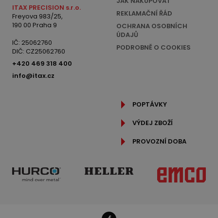
JAK NAKUPOVAT
ITAX PRECISION s.r.o.
REKLAMAČNÍ ŘÁD
Freyova 983/25,
190 00 Praha 9
OCHRANA OSOBNÍCH
ÚDAJŮ
IČ: 25062760
PODROBNĚ O COOKIES
DIČ: CZ25062760
+420 469 318 400
info@itax.cz
POPTÁVKY
VÝDEJ ZBOŽÍ
PROVOZNÍ DOBA