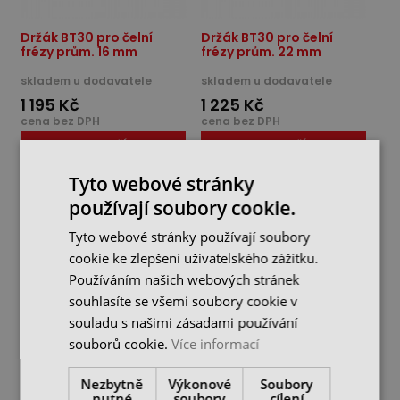
Držák BT30 pro čelní
Držák BT30 pro čelní
frézy prům. 16 mm
frézy prům. 22 mm
skladem u dodavatele
skladem u dodavatele
1 195 Kč
1 225 Kč
cena bez DPH
cena bez DPH
DO KOŠÍKU
DO KOŠÍKU
Tyto webové stránky
používají soubory cookie.
Tyto webové stránky používají soubory
cookie ke zlepšení uživatelského zážitku.
Používáním našich webových stránek
souhlasíte se všemi soubory cookie v
souladu s našimi zásadami používání
souborů cookie.
Více informací
Nezbytně
Výkonové
Soubory
Držák BT30 pro čelní
nutné
soubory
cílení