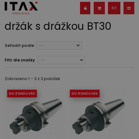
Kč
držák s drážkou BT30
Seřadit podle
--
Filtr dle značky
--
Zobrazeno 1 – 3 z 3 položek
DO 4 DNŮ U VÁS
DO 4 DNŮ U VÁS