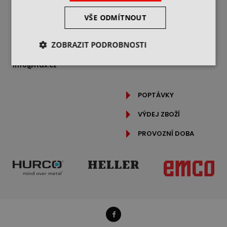
REKLAMAČNÍ ŘÁD
Freyova 983/25,
190 00 Praha 9
OCHRANA OSOBNÍCH
VŠE ODMÍTNOUT
ÚDAJŮ
IČ: 25062760
PODROBNĚ O COOKIES
DIČ: CZ25062760
ZOBRAZIT PODROBNOSTI
+420 469 318 400
info@itax.cz
POPTÁVKY
VÝDEJ ZBOŽÍ
PROVOZNÍ DOBA