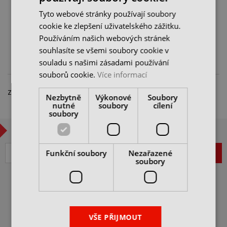
skladem 1 ks
skladem 1 ks
Tyto webové stránky používají soubory
639 Kč
130 Kč
913 Kč
185 Kč
cookie ke zlepšení uživatelského zážitku.
cena bez DPH
cena bez DPH
Používáním našich webových stránek
DO KOŠÍKU
DO KOŠÍKU
souhlasíte se všemi soubory cookie v
souladu s našimi zásadami používání
souborů cookie.
Více informací
Zobrazeno 1 – 2 z 2 položek
Nezbytně
Výkonové
Soubory
nutné
soubory
cílení
soubory
CHCETE BÝT V OBRAZE?
Funkční soubory
Nezařazené
ZAREGISTROVAT
soubory
VŠEOBECNÉ OBCHODNÍ
PODMÍNKY
JAK NAKUPOVAT
VŠE PŘIJMOUT
ITAX PRECISION s.r.o.