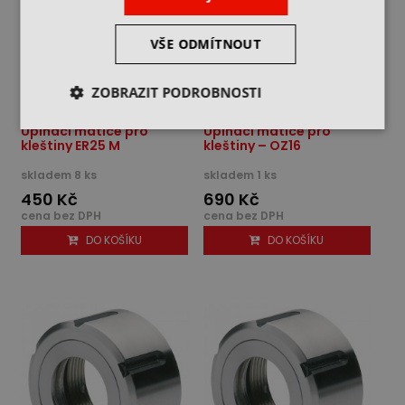
VŠE ODMÍTNOUT
ZOBRAZIT PODROBNOSTI
Upínací matice pro
Upínací matice pro
kleštiny ER25 M
kleštiny – OZ16
skladem 8 ks
skladem 1 ks
450 Kč
690 Kč
cena bez DPH
cena bez DPH
DO KOŠÍKU
DO KOŠÍKU