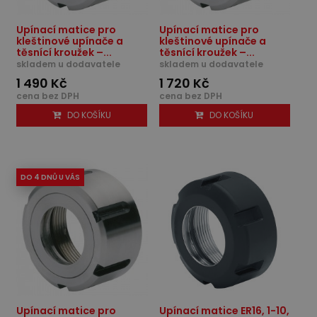
Upínací matice pro
Upínací matice pro
kleštinové upínače a
kleštinové upínače a
těsnící kroužek –...
těsnící kroužek –...
skladem u dodavatele
skladem u dodavatele
1 490 Kč
1 720 Kč
cena bez DPH
cena bez DPH
DO KOŠÍKU
DO KOŠÍKU
DO 4 DNŮ U VÁS
Upínací matice pro
Upínací matice ER16, 1-10,