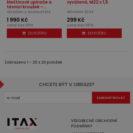
kleštinové upínače a
vyvážená, M22 x 1,5
těsnící kroužek –...
skladem u dodavatele
skladem 22 ks
1 990 Kč
299 Kč
cena bez DPH
cena bez DPH
DO KOŠÍKU
DO KOŠÍKU
Zobrazeno 1 – 20 z 20 položek
CHCETE BÝT V OBRAZE?
ZAREGISTROVAT
VŠEOBECNÉ OBCHODNÍ
PODMÍNKY