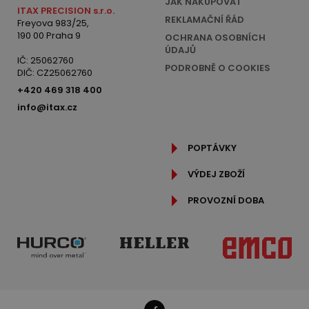
JAK NAKUPOVAT
ITAX PRECISION s.r.o.
REKLAMAČNÍ ŘÁD
Freyova 983/25,
190 00 Praha 9
OCHRANA OSOBNÍCH
ÚDAJŮ
IČ: 25062760
PODROBNĚ O COOKIES
DIČ: CZ25062760
+420 469 318 400
info@itax.cz
POPTÁVKY
VÝDEJ ZBOŽÍ
PROVOZNÍ DOBA