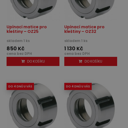
Upínací matice pro
Upínací matice pro
kleštiny – OZ25
kleštiny – OZ32
skladem 1 ks
skladem 1 ks
850 Kč
1 130 Kč
cena bez DPH
cena bez DPH
DO KOŠÍKU
DO KOŠÍKU
DO 4 DNŮ U VÁS
DO 4 DNŮ U VÁS