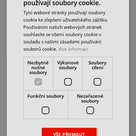
používají soubory cookie.
Tyto webové stránky používají soubory
cookie ke zlepšení uživatelského zážitku.
Používáním našich webových stránek
souhlasíte se všemi soubory cookie v
souladu s našimi zásadami používání
souborů cookie.
Více informací
Upínací matice pro
Upínací matice pro
Nezbytně
Výkonové
Soubory
kleštiny ER16 M
kleštiny ER20 M
nutné
soubory
cílení
soubory
skladem 9 ks
skladem 9 ks
259 Kč
330 Kč
cena bez DPH
cena bez DPH
Funkční soubory
Nezařazené
DO KOŠÍKU
DO KOŠÍKU
soubory
VŠE PŘIJMOUT