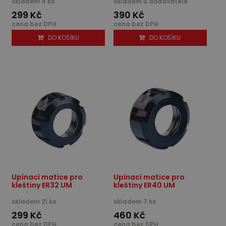
skladem 4 ks
skladem u dodavatele
299 Kč
390 Kč
cena bez DPH
cena bez DPH
DO KOŠÍKU
DO KOŠÍKU
Upínací matice pro
Upínací matice pro
kleštiny ER32 UM
kleštiny ER40 UM
skladem 21 ks
skladem 7 ks
299 Kč
460 Kč
cena bez DPH
cena bez DPH