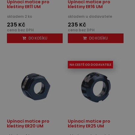
Upínací matice pro
Upínací matice pro
kleštiny ER11 UM
kleštiny ER16 UM
skladem 2 ks
skladem u dodavatele
235 Kč
235 Kč
cena bez DPH
cena bez DPH
DO KOŠÍKU
DO KOŠÍKU
NA CESTĚ OD DODAVATELE
Upínací matice pro
Upínací matice pro
kleštiny ER20 UM
kleštiny ER25 UM