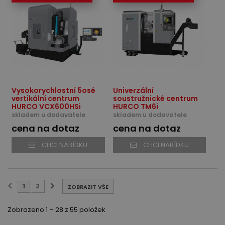
Vysokorychlostní 5osé
Univerzální
vertikální centrum
soustružnické centrum
HURCO VCX600HSi
HURCO TM6i
skladem u dodavatele
skladem u dodavatele
cena na dotaz
cena na dotaz
CHCI NABÍDKU
CHCI NABÍDKU
1
2
ZOBRAZIT VŠE
Zobrazeno 1 – 28 z 55 položek