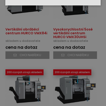
Vertikální obráběcí
Vysokorychlostní 5osé
centrum HURCO VMX84i
vertikální centrum
HURCO VMX30UHSi
skladem u dodavatele
skladem u dodavatele
cena na dotaz
cena na dotaz
CHCI NABÍDKU
CHCI NABÍDKU
200 různých strojů skladem
200 různých strojů skladem