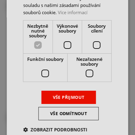
souladu s našimi zásadami používání
200 různých strojů skladem
200 různých strojů skladem
souborů cookie.
Více informací
Nezbytně
Výkonové
Soubory
nutné
soubory
cílení
soubory
Funkční soubory
Nezařazené
Vertikální obráběcí
Vertikální obráběcí
soubory
centrum HURCO VMX60i
centrum HURCO VMX64i
skladem u dodavatele
skladem u dodavatele
cena na dotaz
cena na dotaz
CHCI NABÍDKU
CHCI NABÍDKU
VŠE PŘIJMOUT
VŠE ODMÍTNOUT
200 různých strojů skladem
200 různých strojů skladem
ZOBRAZIT PODROBNOSTI