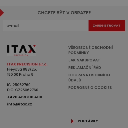
CHCETE BÝT V OBRAZE?
ZAREGISTROVAT
VŠEOBECNÉ OBCHODNÍ
PODMÍNKY
JAK NAKUPOVAT
ITAX PRECISION s.r.o.
REKLAMAČNÍ ŘÁD
Freyova 983/25,
190 00 Praha 9
OCHRANA OSOBNÍCH
ÚDAJŮ
IČ: 25062760
PODROBNĚ O COOKIES
DIČ: CZ25062760
+420 469 318 400
info@itax.cz
POPTÁVKY