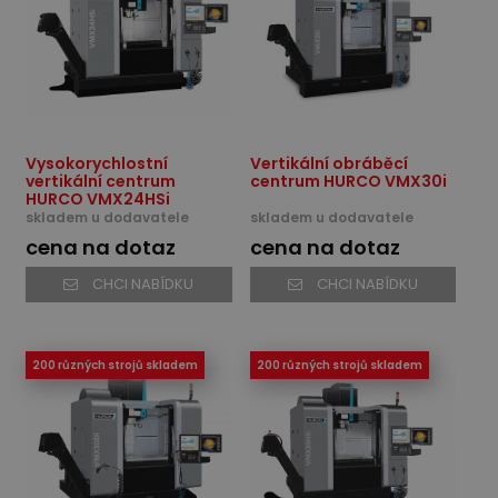
Vysokorychlostní
Vertikální obráběcí
vertikální centrum
centrum HURCO VMX30i
HURCO VMX24HSi
skladem u dodavatele
skladem u dodavatele
cena na dotaz
cena na dotaz
CHCI NABÍDKU
CHCI NABÍDKU
200 různých strojů skladem
200 různých strojů skladem