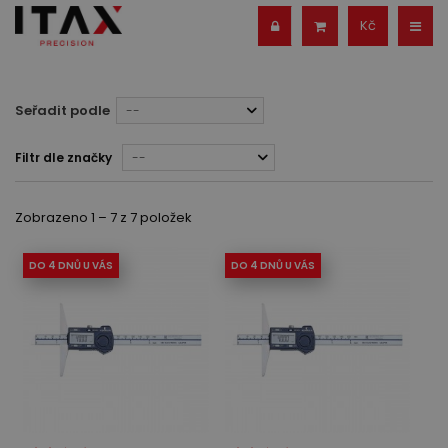
Kč
Seřadit podle
--
Filtr dle značky
--
Zobrazeno 1 – 7 z 7 položek
DO 4 DNŮ U VÁS
DO 4 DNŮ U VÁS