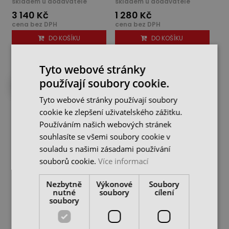
skladem u dodavatele
skladem u dodavatele
3 140 Kč
1 280 Kč
cena bez DPH
cena bez DPH
DO KOŠÍKU
DO KOŠÍKU
Tyto webové stránky
používají soubory cookie.
DO 10 DNŮ U VÁS
DO 10 DNŮ U VÁS
Tyto webové stránky používají soubory
cookie ke zlepšení uživatelského zážitku.
Používáním našich webových stránek
souhlasíte se všemi soubory cookie v
souladu s našimi zásadami používání
souborů cookie.
Více informací
Digitální hloubkoměr 0 -
Digitální hloubkoměr 0 -
Nezbytně
Výkonové
Soubory
200 mm s kalibračním
200 mm, voděodolný (IP
nutné
soubory
cílení
certifikátem
67) s...
soubory
skladem u dodavatele
skladem u dodavatele
1 990 Kč
4 290 Kč
cena bez DPH
cena bez DPH