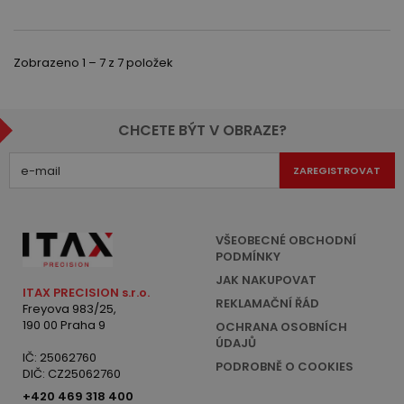
Zobrazeno 1 – 7 z 7 položek
CHCETE BÝT V OBRAZE?
ZAREGISTROVAT
VŠEOBECNÉ OBCHODNÍ
PODMÍNKY
JAK NAKUPOVAT
ITAX PRECISION s.r.o.
REKLAMAČNÍ ŘÁD
Freyova 983/25,
190 00 Praha 9
OCHRANA OSOBNÍCH
ÚDAJŮ
IČ: 25062760
PODROBNĚ O COOKIES
DIČ: CZ25062760
+420 469 318 400