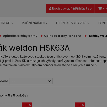
Ko
Registrovat
/
Přihlásit se
STROJE
RUČNÍ NÁŘADÍ
DÍLENSKÉ VYBAVENÍ
KONT
Upínače, držáky a trny
Upínače a trny HSK63-A
Držáky WE
ák weldon HSK63A
K63A s dutou kuželovou stopkou jsou v třískovém obrábění velmi rozšířeny
ují proti kuželu SK a mezi jejich výhody patří vysoká přesnost, ,přesnost op
e realizován tvarovým stykem pomocí dvou stejně širokých a různě h...
podle
--
 1 – 5 z 5 položek
-30%
-30%