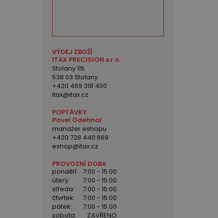
VÝDEJ ZBOŽÍ
ITAX PRECISION s.r.o.
Stolany 115
538 03 Stolany
+420 469 318 400
itax@itax.cz
POPTÁVKY
Pavel Odehnal
manažer eshopu
+420 728 440 669
eshop@itax.cz
PROVOZNÍ DOBA
pondělí:
7:00 - 15:00
úterý:
7:00 - 15:00
středa:
7:00 - 15:00
čtvrtek:
7:00 - 15:00
pátek:
7:00 - 15:00
sobota:
ZAVŘENO