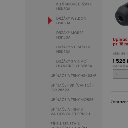
KLEŠTINOVÉ DRŽÁKY
HSK63A
DRŽÁKY WELDON
HSK63A
DRŽÁKY MORSE
HSK63A
Upínač
pr. 16 
DRŽÁKY S DRÁŽKOU
HSK63A
skladem
1 526
DRŽÁKY S VRTACÍ
HLAVIČKOU HSK63A
cena be
UPÍNAČE A TRNY HSK63-F
UPÍNAČE PSK (CAPTO) -
ISO 26623
UPÍNAČE A TRNY MORSE
Zobrazeno
UPÍNAČE A TRNY S
VÁLCOVOU STOPKOU
PŘÍSLUŠENSTVÍ K