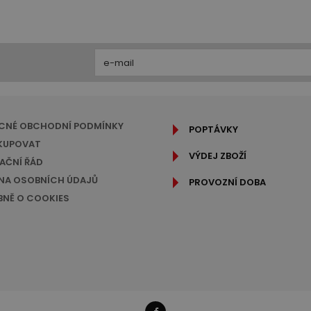
CNÉ OBCHODNÍ PODMÍNKY
POPTÁVKY
KUPOVAT
VÝDEJ ZBOŽÍ
AČNÍ ŘÁD
A OSOBNÍCH ÚDAJŮ
PROVOZNÍ DOBA
NĚ O COOKIES