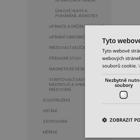
UPÍNAČŮM A TRNŮM
ÚHLOVÉ HLAVY A
POHÁNĚNÉ JEDNOTKY
UPÍNAČE A DRŽÁKY - HAIMER
UPÍNÁNÍ OBROBKŮ
Tyto webové
FRÉZOVACÍ SKLÍČIDLA
Tyto webové strán
webových stránek
PŘÍDAVNÉ STOLY
souborů cookie.
MAGNETICKÉ DESKY
STARTOVACÍ SADY
Nezbytně nutn
NÁSTROJŮ A VYBAVENÍ PRO
soubory
FRÉZOVÁNÍ
SOUSTRUŽENÍ
VRTÁNÍ
ZOBRAZIT P
ZÁVITOVÁNÍ
MĚŘENÍ