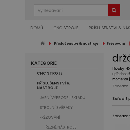
DOMŮ
CNC STROJE
PŘÍSLUŠENSTVÍ & NÁ
Příslušenství & nástroje
Frézování
drž
KATEGORIE
Držáky HS
CNC STROJE
upřednostň
momentu j
PŘÍSLUŠENSTVÍ &
Zobrazit
NÁSTROJE
JARNÍ VÝPRODEJ SKLADU
Seřadit 
STROJNÍ SVĚRÁKY
Zobrazeno
FRÉZOVÁNÍ
ŘEZNÉ NÁSTROJE