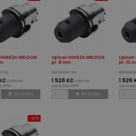
 HSK63A WELDON
Upínač HSK63A WELDON
Upínač
mm
pr. 8 mm
pr. 10 
 1 ks
skladem 1 ks
skladem 
 Kč
1 526 Kč
1 526 
2 350 Kč
2 180 Kč
z DPH
cena bez DPH
cena be
DO KOŠÍKU
DO KOŠÍKU
-30%