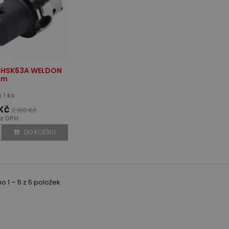
 HSK63A WELDON
mm
 1 ks
 Kč
2 180 Kč
z DPH
DO KOŠÍKU
 1 – 5 z 5 položek