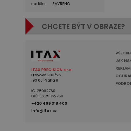
neděle:
ZAVŘENO
CHCETE BÝT V OBRAZE?
VŠEOBE
JAK NA
REKLAM
ITAX PRECISION s.r.o.
Freyova 983/25,
OCHRAN
190 00 Praha 9
PODROB
IČ: 25062760
DIČ: CZ25062760
+420 469 318 400
info@itax.cz