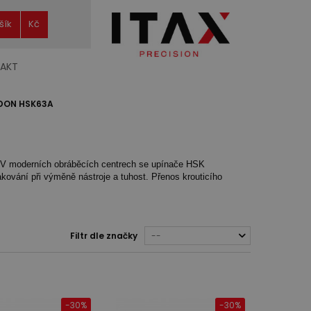
šík
Kč
AKT
LDON HSK63A
. V moderních obráběcích centrech se upínače HSK
akování při výměně nástroje a tuhost. Přenos krouticího
Filtr dle značky
--
-30%
-30%