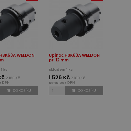
 HSK63A WELDON
Upínač HSK63A WELDON
mm
pr. 12 mm
1 ks
skladem 1 ks
Kč
1 526 Kč
2 180 Kč
2 180 Kč
z DPH
cena bez DPH
DO KOŠÍKU
DO KOŠÍKU