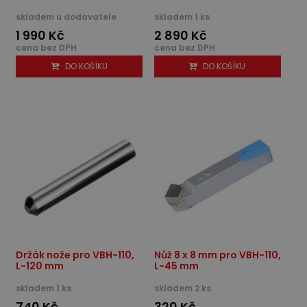
skladem u dodavatele
skladem 1 ks
1 990 Kč
2 890 Kč
cena bez DPH
cena bez DPH
DO KOŠÍKU
DO KOŠÍKU
Držák nože pro VBH-110,
Nůž 8 x 8 mm pro VBH-110,
L-120 mm
L-45 mm
skladem 1 ks
skladem 2 ks
740 Kč
320 Kč