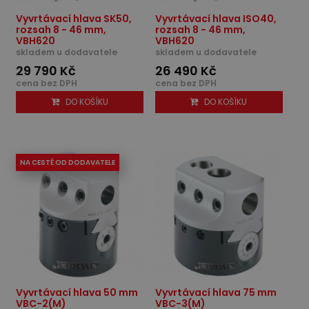
Vyvrtávací hlava SK50,
Vyvrtávací hlava ISO40,
rozsah 8 - 46 mm,
rozsah 8 - 46 mm,
VBH620
VBH620
skladem u dodavatele
skladem u dodavatele
29 790 Kč
26 490 Kč
cena bez DPH
cena bez DPH
DO KOŠÍKU
DO KOŠÍKU
NA CESTĚ OD DODAVATELE
Vyvrtávací hlava 50 mm
Vyvrtávací hlava 75 mm
VBC-2(M)
VBC-3(M)