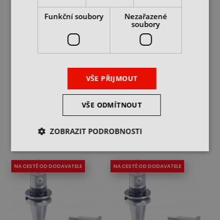
Funkční soubory
Nezařazené
soubory
Vyvrtávací hlava MT3,
Vyvrtávací hlava MT4,
rozsah 8 - 280 mm,
rozsah 8 - 280 mm,
VŠE PŘIJMOUT
VBH2084
VBH2084
skladem u dodavatele
skladem u dodavatele
23 190 Kč
23 190 Kč
VŠE ODMÍTNOUT
cena bez DPH
cena bez DPH
DO KOŠÍKU
DO KOŠÍKU
ZOBRAZIT PODROBNOSTI
NA CESTĚ OD DODAVATELE
NA CESTĚ OD DODAVATELE