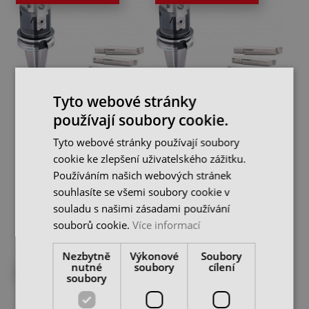
Tyto webové stránky
používají soubory cookie.
Vyvrtávací hlava SK40,
Vyvrtávací hlava SK50,
rozsah 8 - 280 mm,
rozsah 8 - 280 mm,
Tyto webové stránky používají soubory
VBH2084
VBH2084
cookie ke zlepšení uživatelského zážitku.
skladem u dodavatele
skladem u dodavatele
Používáním našich webových stránek
26 490 Kč
29 790 Kč
cena bez DPH
cena bez DPH
souhlasíte se všemi soubory cookie v
souladu s našimi zásadami používání
DO KOŠÍKU
DO KOŠÍKU
souborů cookie.
Více informací
Nezbytně
Výkonové
Soubory
nutné
soubory
cílení
NA CESTĚ OD DODAVATELE
NA CESTĚ OD DODAVATELE
soubory