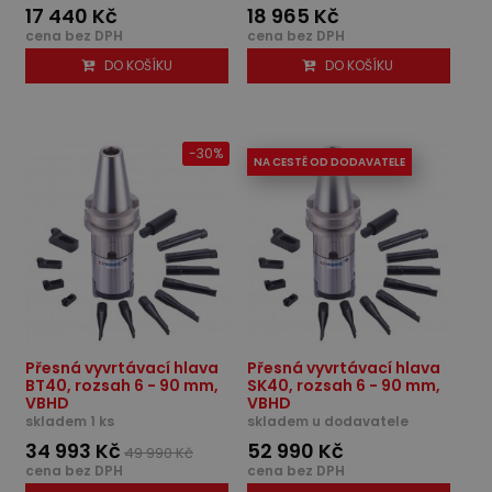
17 440 Kč
18 965 Kč
cena bez DPH
cena bez DPH
DO KOŠÍKU
DO KOŠÍKU
-30%
NA CESTĚ OD DODAVATELE
Přesná vyvrtávací hlava
Přesná vyvrtávací hlava
BT40, rozsah 6 - 90 mm,
SK40, rozsah 6 - 90 mm,
VBHD
VBHD
skladem 1 ks
skladem u dodavatele
34 993 Kč
52 990 Kč
49 990 Kč
cena bez DPH
cena bez DPH