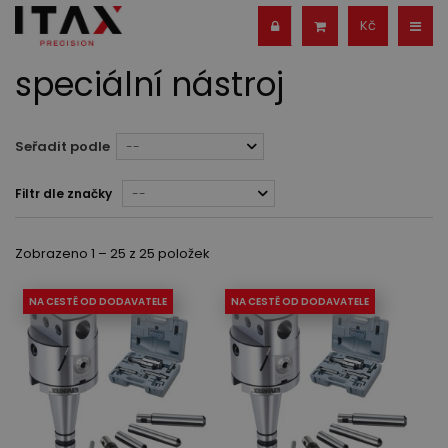
Kč
speciální nástroj
Seřadit podle
--
Filtr dle značky
--
Zobrazeno 1 – 25 z 25 položek
NA CESTĚ OD DODAVATELE
NA CESTĚ OD DODAVATELE