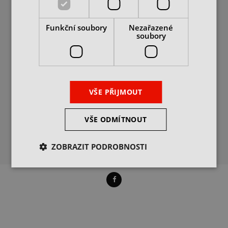
PODROBNĚ O COOKIES
DIČ: CZ25062760
+420 469 318 400
Funkční soubory
Nezařazené
info@itax.cz
soubory
POPTÁVKY
VÝDEJ ZBOŽÍ
VŠE PŘIJMOUT
PROVOZNÍ DOBA
VŠE ODMÍTNOUT
ZOBRAZIT PODROBNOSTI