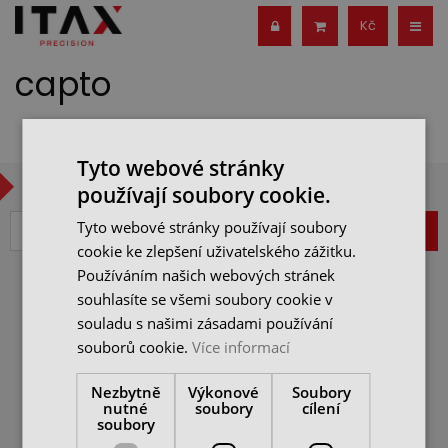
Kč
capto
Tyto webové stránky
CHCETE BÝT V OBRAZE?
používají soubory cookie.
Tyto webové stránky používají soubory
ZAREGISTROVAT
cookie ke zlepšení uživatelského zážitku.
Používáním našich webových stránek
souhlasíte se všemi soubory cookie v
VŠEOBECNÉ OBCHODNÍ
souladu s našimi zásadami používání
PODMÍNKY
souborů cookie.
Více informací
JAK NAKUPOVAT
ITAX PRECISION s.r.o.
REKLAMAČNÍ ŘÁD
Freyova 983/25,
Nezbytně
Výkonové
Soubory
190 00 Praha 9
OCHRANA OSOBNÍCH
nutné
soubory
cílení
ÚDAJŮ
soubory
IČ: 25062760