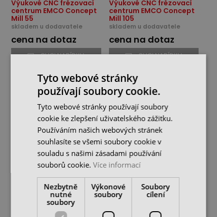
Výukové CNC frézovací
Výukové CNC frézovací
centrum EMCO Concept
centrum EMCO Concept
Mill 55
Mill 105
skladem u dodavatele
skladem u dodavatele
cena na dotaz
cena na dotaz
CHCI NABÍDKU
CHCI NABÍDKU
Tyto webové stránky
používají soubory cookie.
Tyto webové stránky používají soubory
cookie ke zlepšení uživatelského zážitku.
Používáním našich webových stránek
souhlasíte se všemi soubory cookie v
souladu s našimi zásadami používání
souborů cookie.
Více informací
Výukové CNC frézovací
Nezbytně
Výkonové
Soubory
centrum EMCO Concept
nutné
soubory
cílení
Mill 260
soubory
skladem u dodavatele