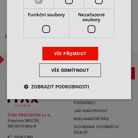
cena na dotaz
CHCI NABÍDKU
Funkční soubory
Nezařazené
soubory
Zobrazeno 1 – 3 z 3 položek
VŠE PŘIJMOUT
CHCETE BÝT V OBRAZE?
VŠE ODMÍTNOUT
ZAREGISTROVAT
ZOBRAZIT PODROBNOSTI
VŠEOBECNÉ OBCHODNÍ
PODMÍNKY
JAK NAKUPOVAT
ITAX PRECISION s.r.o.
REKLAMAČNÍ ŘÁD
Freyova 983/25,
190 00 Praha 9
OCHRANA OSOBNÍCH
ÚDAJŮ
IČ: 25062760