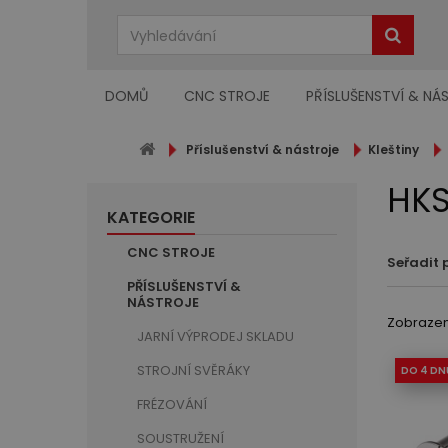
DOMŮ
CNC STROJE
PŘÍSLUŠENSTVÍ & NÁ
Příslušenství & nástroje
Kleštiny
HK
KATEGORIE
CNC STROJE
Seřadit 
PŘÍSLUŠENSTVÍ &
NÁSTROJE
Zobrazeno
JARNÍ VÝPRODEJ SKLADU
STROJNÍ SVĚRÁKY
DO 4 DN
FRÉZOVÁNÍ
SOUSTRUŽENÍ