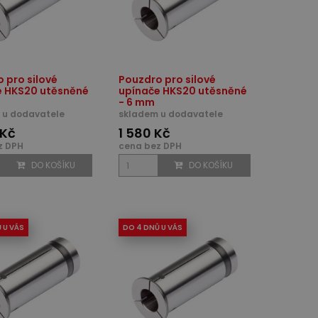
 pro silové
Pouzdro pro silové
e HKS20 utěsněné
upínače HKS20 utěsněné
- 6 mm
 u dodavatele
skladem u dodavatele
 Kč
1 580 Kč
z DPH
cena bez DPH
DO KOŠÍKU
DO KOŠÍKU
 U VÁS
DO 4 DNŮ U VÁS