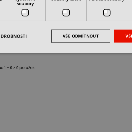
o pro silové
soubory
e HKS20 utěsněné
m
 u dodavatele
 Kč
z DPH
ODROBNOSTI
VŠE ODMÍTNOUT
VŠ
DO KOŠÍKU
 1 – 9 z 9 položek