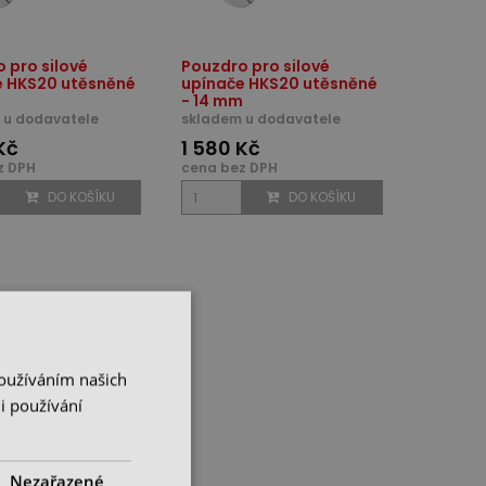
 pro silové
Pouzdro pro silové
e HKS20 utěsněné
upínače HKS20 utěsněné
- 14 mm
 u dodavatele
skladem u dodavatele
Kč
1 580 Kč
z DPH
cena bez DPH
DO KOŠÍKU
DO KOŠÍKU
Používáním našich
i používání
Nezařazené