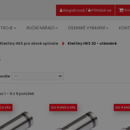
Ko
Registrovat
/
Přihlásit se
STROJE
RUČNÍ NÁŘADÍ
DÍLENSKÉ VYBAVENÍ
KONT
Kleštiny HKS pro silové upínače
Kleštiny HKS 20 - utěsněné
S
podle
--
 1 – 9 z 9 položek
Ů U VÁS
DO 4 DNŮ U VÁS
DO 4 DNŮ