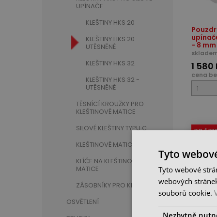
UPÍNAČE
KLEŠTINY HKS 20
Pouzdr
upínač
KLEŠTINY HKS 20 -
- 8 mm
UTĚSNĚNÉ
skladem
KLEŠTINY HKS 32
1 580
cena be
KLEŠTINY HKS 32 -
UTĚSNĚNÉ
TĚSNÍCÍ KROUŽKY PRO
KLEŠTINOVÉ MATICE
SILOVÉ KLEŠTINY TYPU C
DO 4 DN
KLEŠTINOVÉ MATICE
Tyto webové
KLÍČE NA KLEŠTINOVÉ
MATICE
Tyto webové strán
webových stránek
ZÁSOBNÍKY PRO KLEŠTINY
souborů cookie.
OSVĚTLENÍ
Nezbytně nutn