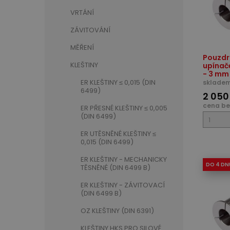
VRTÁNÍ
ZÁVITOVÁNÍ
MĚŘENÍ
Pouzdr
KLEŠTINY
upínač
- 3 mm
ER KLEŠTINY ≤ 0,015 (DIN
skladem
6499)
2 050
cena be
ER PŘESNÉ KLEŠTINY ≤ 0,005
(DIN 6499)
ER UTĚSNĚNÉ KLEŠTINY ≤
0,015 (DIN 6499)
ER KLEŠTINY - MECHANICKY
DO 4 DN
TĚSNĚNÉ (DIN 6499 B)
ER KLEŠTINY - ZÁVITOVACÍ
(DIN 6499 B)
OZ KLEŠTINY (DIN 6391)
KLEŠTINY HKS PRO SILOVÉ