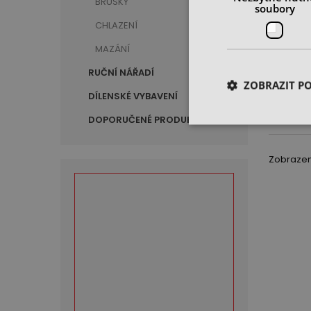
BRUSKY
Pouzdr
soubory
upínač
CHLAZENÍ
- 16 m
skladem
MAZÁNÍ
1 580
RUČNÍ NÁŘADÍ
cena be
ZOBRAZIT P
DÍLENSKÉ VYBAVENÍ
DOPORUČENÉ PRODUKTY
Zobrazeno