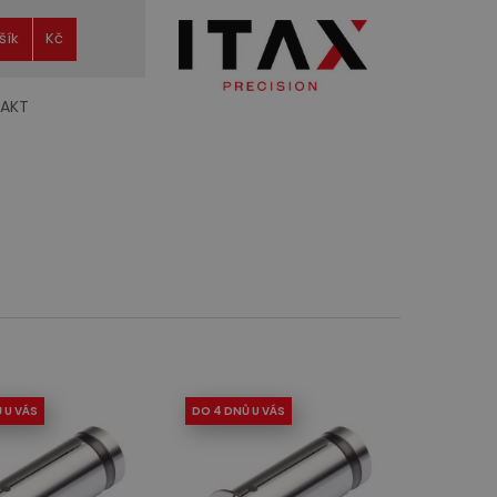
šík
Kč
AKT
 U VÁS
DO 4 DNŮ U VÁS