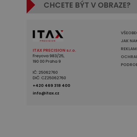
CHCETE BÝT V OBRAZE?
VŠEOBE
JAK NA
REKLAM
ITAX PRECISION s.r.o.
Freyova 983/25,
OCHRAN
190 00 Praha 9
PODROB
IČ: 25062760
DIČ: CZ25062760
+420 469 318 400
info@itax.cz