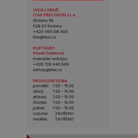
VÝDEJ ZBOŽÍ
ITAX PRECISION s.r.o.
Stolany 115
538 03 Stolany
+420 469 318 400
itax@itax.cz
POPTÁVKY
Pavel Odehnal
manažer eshopu
+420 728 440 669
eshop@itax.cz
PROVOZNÍ DOBA
pondělí:
7:00 - 15:00
úterý:
7:00 - 15:00
středa:
7:00 - 15:00
čtvrtek:
7:00 - 15:00
pátek:
7:00 - 15:00
sobota:
ZAVŘENO
neděle:
ZAVŘENO