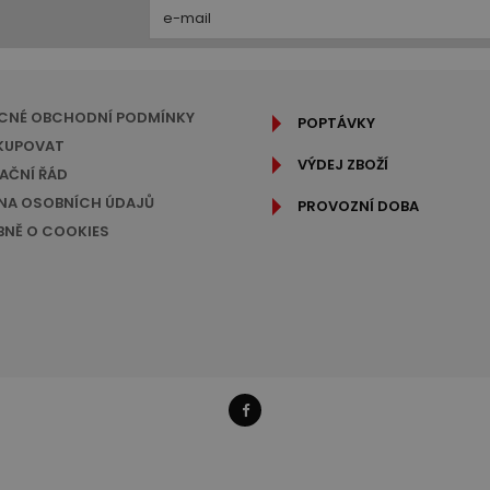
CNÉ OBCHODNÍ PODMÍNKY
POPTÁVKY
KUPOVAT
VÝDEJ ZBOŽÍ
AČNÍ ŘÁD
A OSOBNÍCH ÚDAJŮ
PROVOZNÍ DOBA
NĚ O COOKIES