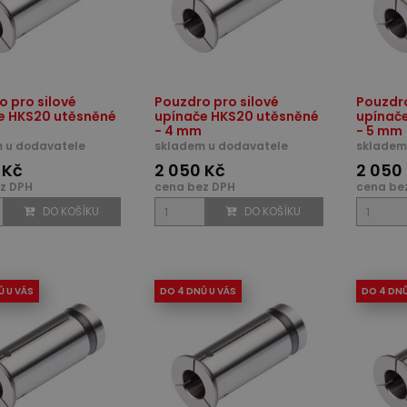
o pro silové
Pouzdro pro silové
Pouzdro
e HKS20 utěsněné
upínače HKS20 utěsněné
upínač
- 4 mm
- 5 mm
 u dodavatele
skladem u dodavatele
skladem
 Kč
2 050 Kč
2 050
z DPH
cena bez DPH
cena be
DO KOŠÍKU
DO KOŠÍKU
Ů U VÁS
DO 4 DNŮ U VÁS
DO 4 DNŮ