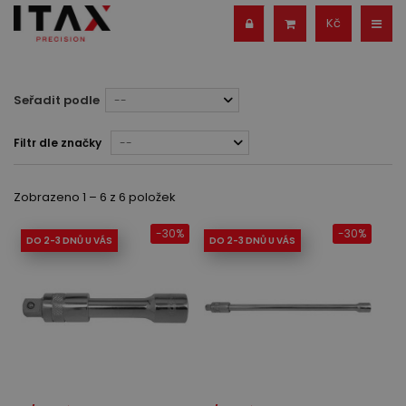
Kč
Seřadit podle
--
Filtr dle značky
--
Zobrazeno 1 – 6 z 6 položek
-30%
-30%
DO 2-3 DNŮ U VÁS
DO 2-3 DNŮ U VÁS