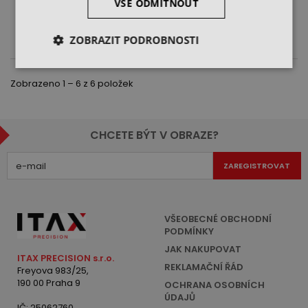
VŠE ODMÍTNOUT
DO KOŠÍKU
DO KOŠÍKU
ZOBRAZIT PODROBNOSTI
Zobrazeno 1 – 6 z 6 položek
CHCETE BÝT V OBRAZE?
ZAREGISTROVAT
VŠEOBECNÉ OBCHODNÍ
PODMÍNKY
JAK NAKUPOVAT
ITAX PRECISION s.r.o.
REKLAMAČNÍ ŘÁD
Freyova 983/25,
190 00 Praha 9
OCHRANA OSOBNÍCH
ÚDAJŮ
IČ: 25062760