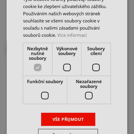
skladem 1 ks
skladem u dodavatele
cookie ke zlepšení uživatelského zážitku.
155 Kč
53 Kč
221 Kč
76 Kč
Používáním našich webových stránek
cena bez DPH
cena bez DPH
souhlasíte se všemi soubory cookie v
DO KOŠÍKU
DO KOŠÍKU
souladu s našimi zásadami používání
souborů cookie.
Více informací
-30%
-30%
Nezbytně
Výkonové
Soubory
DO 2-3 DNŮ U VÁS
nutné
soubory
cílení
soubory
Funkční soubory
Nezařazené
soubory
3/8’’ Redukce 1/2"
3/8’’ Redukce 1/4"
4CZech
4CZech
VŠE PŘIJMOUT
skladem u dodavatele
skladem 1 ks
76 Kč
76 Kč
108 Kč
108 Kč
cena bez DPH
cena bez DPH