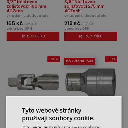
3/8’’ Nástavec
3/8’’ Nástavec
zajišťovací 100 mm
zajišťovací 275 mm
4CZech
4CZech
skladem u dodavatele
skladem u dodavatele
165 Kč
215 Kč
236 Kč
307 Kč
cena bez DPH
cena bez DPH
DO KOŠÍKU
DO KOŠÍKU
-30%
-30%
DO 2-3 DNŮ U VÁS
Tyto webové stránky
3/8’’ Univerzální kardan -
3/8’’ Adaptér na bity 1/4"
používají soubory cookie.
55,5 mm 4CZech
4CZech
Tyto webové stránky používají soubory