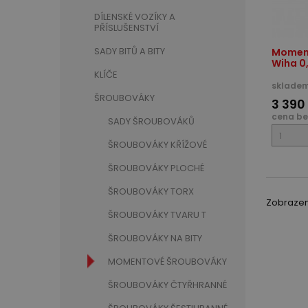
DÍLENSKÉ VOZÍKY A
PŘÍSLUŠENSTVÍ
SADY BITŮ A BITY
Momen
Wiha 0,
KLÍČE
skladem
ŠROUBOVÁKY
3 390
cena be
SADY ŠROUBOVÁKŮ
ŠROUBOVÁKY KŘÍŽOVÉ
ŠROUBOVÁKY PLOCHÉ
ŠROUBOVÁKY TORX
Zobrazeno
ŠROUBOVÁKY TVARU T
ŠROUBOVÁKY NA BITY
MOMENTOVÉ ŠROUBOVÁKY
ŠROUBOVÁKY ČTYŘHRANNÉ