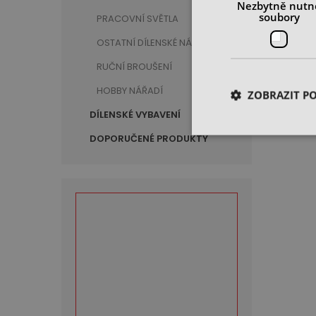
Nezbytně nutn
soubory
PRACOVNÍ SVĚTLA
OSTATNÍ DÍLENSKÉ NÁŘADÍ
RUČNÍ BROUŠENÍ
HOBBY NÁŘADÍ
ZOBRAZIT P
DÍLENSKÉ VYBAVENÍ
DOPORUČENÉ PRODUKTY