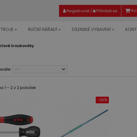
Ko
Registrovat
/
Přihlásit se
STROJE
RUČNÍ NÁŘADÍ
DÍLENSKÉ VYBAVENÍ
KONT
tové šroubováky
podle
--
 1 – 2 z 2 položek
-30%