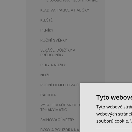
ŠROUBOVÁKY ŠESTIHRANNÉ
KLADIVA, PALICE A PALIČKY
KLEŠTĚ
PILNÍKY
RUČNÍ SVĚRKY
SEKÁČE, DŮLČÍKY A
PRŮBOJNÍKY
PILKY A NŮŽKY
NOŽE
RUČNÍ ODJEHLOVAČE
PÁČIDLA
Tyto webové
VYTAHOVAČE ŠROUBŮ A
Tyto webové strán
TRHÁKY MATIC
webových stránek
SVINOVACÍ METRY
souborů cookie.
BOXY A POUZDRA NA NÁŘADÍ