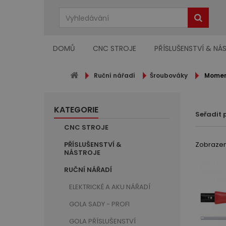
DOMŮ
CNC STROJE
PŘÍSLUŠENSTVÍ & NÁ
Ruční nářadí
Šroubováky
Momen
KATEGORIE
Seřadit 
CNC STROJE
PŘÍSLUŠENSTVÍ &
Zobrazeno
NÁSTROJE
RUČNÍ NÁŘADÍ
ELEKTRICKÉ A AKU NÁŘADÍ
GOLA SADY - PROFI
GOLA PŘÍSLUŠENSTVÍ