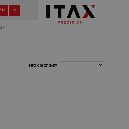
šík
Kč
AKT
Filtr dle značky
--