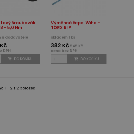
tový šroubovák
Výměnná čepel Wiha -
8 - 5,0 Nm
TORX 6 IP
 u dodavatele
skladem 1 ks
 Kč
382 Kč
545 Kč
z DPH
cena bez DPH
DO KOŠÍKU
DO KOŠÍKU
 1 – 2 z 2 položek