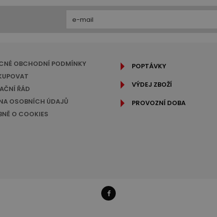
CNÉ OBCHODNÍ PODMÍNKY
POPTÁVKY
KUPOVAT
VÝDEJ ZBOŽÍ
AČNÍ ŘÁD
A OSOBNÍCH ÚDAJŮ
PROVOZNÍ DOBA
NĚ O COOKIES