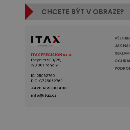
CHCETE BÝT V OBRAZE?
VŠEOBE
JAK NA
REKLAM
ITAX PRECISION s.r.o.
Freyova 983/25,
OCHRAN
190 00 Praha 9
PODROB
IČ: 25062760
DIČ: CZ25062760
+420 469 318 400
info@itax.cz