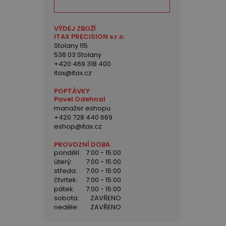
VÝDEJ ZBOŽÍ
ITAX PRECISION s.r.o.
Stolany 115
538 03 Stolany
+420 469 318 400
itax@itax.cz
POPTÁVKY
Pavel Odehnal
manažer eshopu
+420 728 440 669
eshop@itax.cz
PROVOZNÍ DOBA
pondělí:
7:00 - 15:00
úterý:
7:00 - 15:00
středa:
7:00 - 15:00
čtvrtek:
7:00 - 15:00
pátek:
7:00 - 15:00
sobota:
ZAVŘENO
neděle:
ZAVŘENO