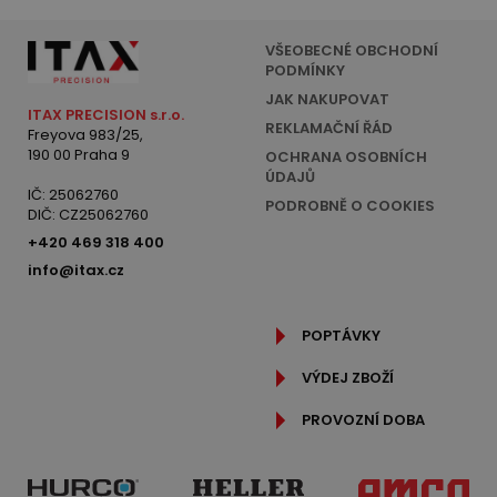
VŠEOBECNÉ OBCHODNÍ
PODMÍNKY
JAK NAKUPOVAT
ITAX PRECISION s.r.o.
REKLAMAČNÍ ŘÁD
Freyova 983/25,
190 00 Praha 9
OCHRANA OSOBNÍCH
ÚDAJŮ
IČ: 25062760
PODROBNĚ O COOKIES
DIČ: CZ25062760
+420 469 318 400
info@itax.cz
POPTÁVKY
VÝDEJ ZBOŽÍ
PROVOZNÍ DOBA