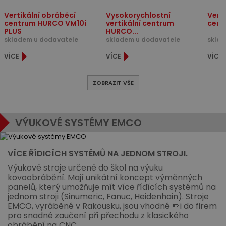
Vertikální obráběcí
Vysokorychlostní
Vert
centrum HURCO VM10i
vertikální centrum
cent
PLUS
HURCO...
skladem u dodavatele
skladem u dodavatele
sklad
VÍCE
VÍCE
VÍCE
ZOBRAZIT VŠE
VÝUKOVÉ SYSTÉMY EMCO
VÍCE ŘÍDICÍCH SYSTÉMŮ NA JEDNOM STROJI.
Výukové stroje určené do škol na výuku
kovoobrábění. Mají unikátní koncept výměnných
panelů, který umožňuje mít více řídících systémů na
jednom stroji (Sinumeric, Fanuc, Heidenhain). Stroje
EMCO, vyráběné v Rakousku, jsou vhodné i do firem
pro snadné zaučení při přechodu z klasického
obrábění na CNC.