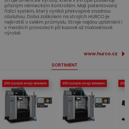
Stroje americké výroby, které v Evropě podléhají
přísným německým kontrolám. Mají patentovaný
řídící systém, který vyniká překvapivě snadnou
obsluhou. Doba zaškolení na strojích HURCO je
nejkratší v celém průmyslu. Stroje najdou uplatnění i
v menších provozech při kusové až malosériové
výrobě.
www.hurco.cz
SORTIMENT
200 různých strojů skladem
200 různých strojů skladem
200 r