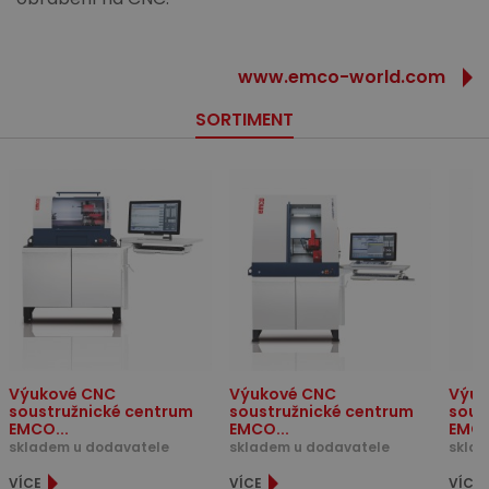
www.emco-world.com
SORTIMENT
Výukové CNC
Výukové CNC
Výuk
soustružnické centrum
soustružnické centrum
sous
EMCO...
EMCO...
EMCO
skladem u dodavatele
skladem u dodavatele
sklad
VÍCE
VÍCE
VÍCE