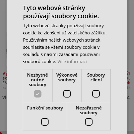
Tyto webové stránky
používají soubory cookie.
Tyto webové stránky používají soubory
cookie ke zlepšení uživatelského zážitku.
Používáním našich webových stránek
souhlasíte se všemi soubory cookie v
souladu s našimi zásadami používání
souborů cookie.
Více informací
Výukové CNC
Výukové CNC
Výuk
Nezbytně
Výkonové
Soubory
soustružnické centrum
soustružnické centrum
sous
nutné
soubory
cílení
EMCO...
EMCO...
EMCO
soubory
skladem u dodavatele
skladem u dodavatele
sklad
VÍCE
VÍCE
VÍCE
Funkční soubory
Nezařazené
soubory
ZOBRAZIT VŠE