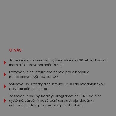
O NÁS
Jsme česká rodinná firma, která více než 20 let dodává do
firem a škol kovoobráběcí stroje.
Frézovací a soustružnická centra pro kusovou a
malosériovou výrobu HURCO.
Výukové CNC frézky a soustruhy EMCO do středních škol i
rekvalifikačních center.
Zaškolení obsluhy, údržby i programování CNC řídících
systémů, záruční i pozáruční servis strojů, dodávky
náhradních dílů i příslušenství pro obrábění.