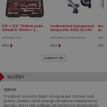
1/4“ + 1/2“ 76dílná sada
Voděodolná halogenová
Brus
nářadí 4-32mm + 2...
lampa VHL-500L na 24V
pr. 2
skladem 2 ks
skladem u dodavatele
sklad
VÍCE
VÍCE
VÍCE
ZOBRAZIT VŠE
SLUŽBY
SERVIS
Prodávat kovoobráběcí stroje je jen zlomek naší
práce. Daleko větší energii věnujeme následnému
servisu, který nás odlišuje od ostatních dodavatelů.