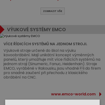
ZOBRAZIT VŠE
VÝUKOVÉ SYSTÉMY EMCO
VÍCE ŘÍDICÍCH SYSTÉMŮ NA JEDNOM STROJI.
Výukové stroje určené do škol na výuku
kovoobrábění. Mají unikátní koncept výměnných
panelů, který umožňuje mít více řídících systémů na
jednom stroji (Sinumeric, Fanuc, Heidenhain). Stroje
EMCO, vyráběné v Rakousku, jsou vhodné i do firem
pro snadné zaučení při přechodu z klasického
obrábění na CNC.
www.emco-world.com
SORTIMENT